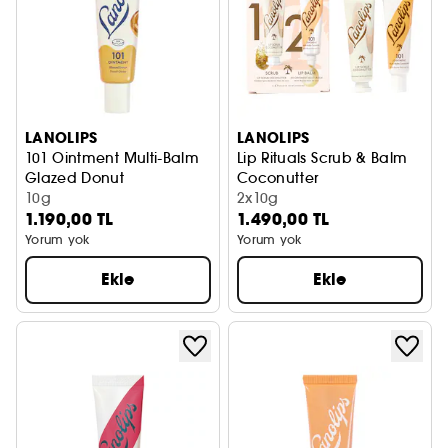
LANOLIPS
LANOLIPS
101 Ointment Multi-Balm
Lip Rituals Scrub & Balm
Glazed Donut
Coconutter
Dudak Bakımı
10g
Dudak Bakımı
2x10g
1.190,00 TL
1.490,00 TL
Yorum yok
Yorum yok
Ekle
Ekle