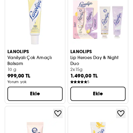
LANOLIPS
LANOLIPS
Vanilyalı Çok Amaçlı
Lip Heroes Day & Night
Balsam
Duo
Dudaklar ve kuru ciltler için balsam
10 g
Dudak Bakımı
2x15g
999,00 TL
1.490,00 TL
Yorum yok
5
Ekle
Ekle