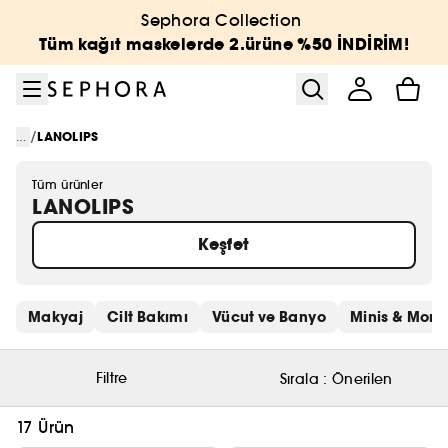
Menüye git
Ana içeriğe git
Alt bilgiye git
Sephora Collection
Tüm kağıt maskelerde 2.ürüne %50 İNDİRİM!
/
...
LANOLIPS
Tüm ürünler
LANOLIPS
Keşfet
Hızlı bağlantıları atla
Makyaj
Cilt Bakımı
Vücut ve Banyo
Minis & More
Filtre
Sırala :
Önerilen
17 Ürün