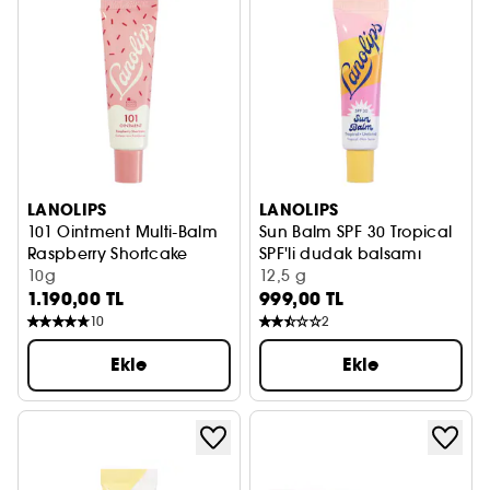
LANOLIPS
LANOLIPS
101 Ointment Multi-Balm
Sun Balm SPF 30 Tropical
Raspberry Shortcake
SPF'li dudak balsamı
Dudak Bakımı
10g
12,5 g
1.190,00 TL
999,00 TL
10
2
Ekle
Ekle