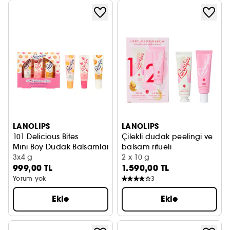
LANOLIPS
LANOLIPS
101 Delicious Bites
Çilekli dudak peelingi ve
Mini Boy Dudak Balsamları
balsam ritüeli
3x4 g
Dudak Balsamı ve Peelingi
2 x 10 g
999,00 TL
1.590,00 TL
Yorum yok
3
Ekle
Ekle