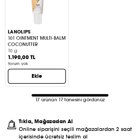
LANOLIPS
101 OINTMENT MULTI-BALM
COCONUTTER
DUDAK BALMI
10 g
1.190,00 TL
Yorum yok
Ekle
17 ürünün 17 tanesini gördünüz
Tıkla, Mağazadan Al
Online siparişini seçili mağazalardan 2 saat
içerisinde ücretsiz teslim al