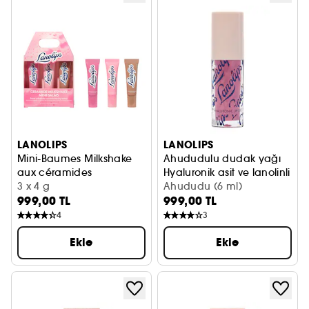
LANOLIPS
LANOLIPS
Mini-Baumes Milkshake
Ahududulu dudak yağı
aux céramides
Hyaluronik asit ve lanolinli
Gurme Kokulu Renkli Dudak Balmları
3 x 4 g
Ahududu (6 ml)
999,00 TL
999,00 TL
4
3
Ekle
Ekle