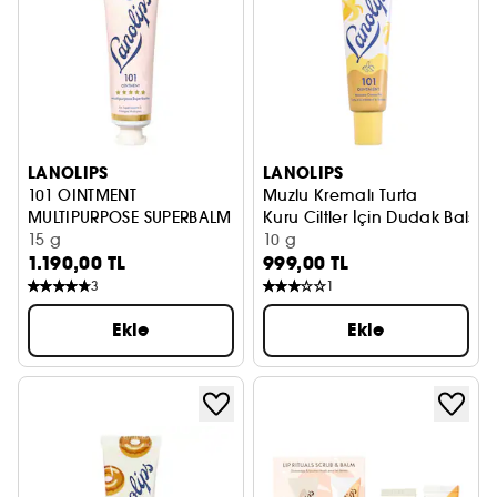
LANOLIPS
LANOLIPS
101 OINTMENT
Muzlu Kremalı Turta
MULTIPURPOSE SUPERBALM
Kuru Ciltler İçin Dudak Balsa
DUDAK BALMI
15 g
10 g
1.190,00 TL
999,00 TL
3
1
Ekle
Ekle