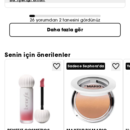
26 yorumdan 2 tanesini gördünüz
Daha fazla gör
Senin için önerilenler
Sadece Sephora'da
Y