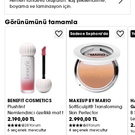
Hemen randevu oluşturun: kaş şekillendirme,
gibi esansiyel yağ asitleri açısından zengin
boyama ve laminasyon için.
içerikler dudakları yumuşatarak, daha pürüzsüz
görünümü destekler
Görünümünü tamamla
• Gliserin: Nemin korunarak, pürüzsüz uygulama
ve görünüme destek olur
Sadece Sephora'da
Y
BENEFIT COSMETICS
MAKEUP BY MARIO
H
G
Plushtint
SoftSculpt® Transforming
Nemlendirici özellikli mat tint ruj
Skin Perfector
B 
2.190,00 TL
2.990,00 TL
Mükemmelleştirici Pudra
L
2
U
28
Yorum
6
Yorum
6 seçenek mevcuttur
4 seçenek mevcuttur
Yo