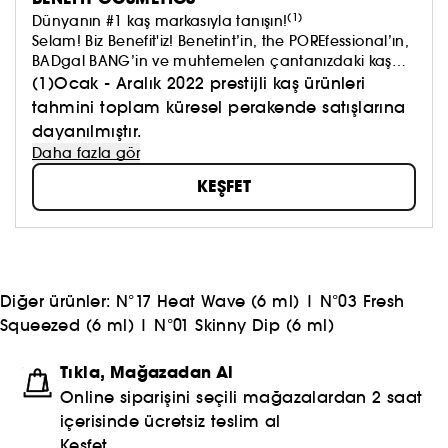
(1)
Dünyanın #1 kaş markasıyla tanışın!
Selam! Biz Benefit'iz! Benetint’in, the POREfessional’ın,
BADgal BANG’in ve muhtemelen çantanızdaki kaş
ürünlerinden en az bir tanesinin ardındaki marka!
(1)Ocak - Aralık 2022 prestijli kaş ürünleri
Güzelliğin bizi canlandırıp, kendimizi iyi hissetmemizi
tahmini toplam küresel perakende satışlarına
sağlaması gerektiğine inanıyoruz. Çünkü iyi
dayanılmıştır.
hissetmek daima iyi görünmektir.​
Daha fazla gör
KEŞFET
Diğer ürünler:
N°17 Heat Wave (6 ml)
|
N°03 Fresh
Squeezed (6 ml)
|
N°01 Skinny Dip (6 ml)
Tıkla, Mağazadan Al
Online siparişini seçili mağazalardan 2 saat
içerisinde ücretsiz teslim al
Keşfet