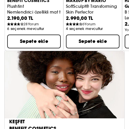
BENEFIT COSMETICS
MAKEUP BY MARIO
H
G
Plushtint
SoftSculpt® Transforming
Nemlendirici özellikli mat tint ruj
Skin Perfector
B 
2.190,00 TL
2.990,00 TL
Mükemmelleştirici Pudra
L
2
U
28
Yorum
6
Yorum
6 seçenek mevcuttur
4 seçenek mevcuttur
Yo
Sepete ekle
Sepete ekle
KEŞFET
BENEFIT COSMETICS