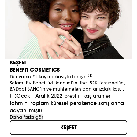
KEŞFET
BENEFIT COSMETICS
(1)
Dünyanın #1 kaş markasıyla tanışın!
Selam! Biz Benefit'iz! Benetint’in, the POREfessional’ın,
BADgal BANG’in ve muhtemelen çantanızdaki kaş
ürünlerinden en az bir tanesinin ardındaki marka!
(1)Ocak - Aralık 2022 prestijli kaş ürünleri
Güzelliğin bizi canlandırıp, kendimizi iyi hissetmemizi
tahmini toplam küresel perakende satışlarına
sağlaması gerektiğine inanıyoruz. Çünkü iyi
dayanılmıştır.
hissetmek daima iyi görünmektir.​
Daha fazla gör
KEŞFET