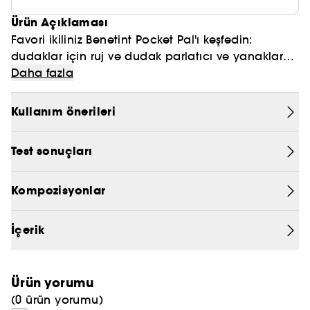
PRADA
Ürün Açıklaması
Favori ikiliniz Benetint Pocket Pal'ı keşfedin:
CHLOÉ
dudaklar için ruj ve dudak parlatıcı ve yanaklar
için allık tek bir üründe. Uzun süre kalıcı makyaj
(1)30 katılımcı üzerinde yapılan enstrümantal test
Daha fazla
JEAN PAUL GAULTIER
(1)
için, Benetint ile 8 saat
sonucu
boyunca nemlendiren,
şeffaf, rahat ve besleyici dudak parlatıcısını bir
Kullanım önerileri
araya getirdik. Her zaman, her yerde renkli, parlak
dudaklar için. Sadece renklendirin ve parlatın.
Test sonuçları
ÜRÜNÜN ÖZELLİKLERİ VE AVANTAJLARI:
(1)
- 8 saat
nem ve besleyici özellik
Kompozisyonlar
- Uzun süre kalıcılık
İçerik
RENK SEÇENEKLERİ:
- Original | Tinted rose - gül tonunda
- Dark Cherry | Deep cherry - Koyu kiraz tonunda
Ürün yorumu
- Raspberry | Bold berry - Yoğun böğürtlen
(0 ürün yorumu)
tonunda