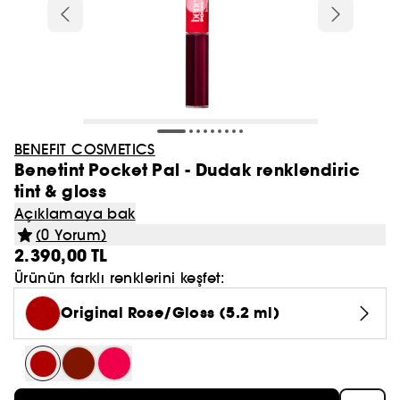
BENEFIT
Fondöten
Kadın Parfüm Seti
Şampuan
LANEIGE
KOSAS
Tümünü gör
Tümünü gör
Tümünü gör
Tümünü gör
Tümünü gör
Makyaj
Göz
Vücut Bakımı
İhtiyaca Göre
Esans/Parfüm
Yüz Bakım Setleri
Tatcha
HUDA BEAUTY
HUDA BEAUTY
Concealer ve Kapatıcı
Erkek Parfüm Seti
Saç Kremi
GLOW RECIPE
GLOWERY
Hot On Social 🔥
Makyaj Seti
Edp Parfüm
Gündüz Kremi
Saç Fırçası ve Tarak
Good Hair Day
RARE BEAUTY
Tümünü gör
Tümünü gör
Tümünü gör
Tümünü gör
Fırça ve Aksesuarlar
Erkek Parfüm
Banyo ve Duş
Saç Şekillendirme
Kaş
Yüz Maskesi
FENTY BEAUTY
Makyaj Bazı & Sabitleyici
Saç Maskesi
AESTURA
AESTURA
Çok Satanlar
Ruj Seti
Edt Parfüm
Gece Kremi
Maşa ve Düzleştirici
DIOR
Ten
Far Paleti
Nemlendirici Krem
Dökülme Karşıtı
TARTE
Tümünü gör
Tümünü gör
Tümünü gör
Tümünü gör
Cilt Bakım
Dudak
Notalarına Göre Parfümler
İhtiyaca Göre
Saç Tipine Göre
Tıraş
Bronzer
Durulanmayan Kremler & Bakımlar
BIODANCE
THE ORDINARY
Kore'den Japonya'ya Cilt Bakımı
Göz Makyaj Seti
Kokulu Vücut Bakımı
Serum
Saç Kurutucu
BENEFIT COSMETICS
YVES SAINT LAURENT
Göz
Maskara
Vücut Peelingleri
Nemlendirme & Besleme
MAKEUP BY MARIO
Tüm Ürünler
Edt Parfüm
Vücut Sabunu Ve Duş Jeli̇
Saç Spreyi
Benetint Pocket Pal - Dudak renklendiric
Toz Pudra
Serum & Yağ
YEPODA
Tümünü gör
Tümünü gör
Tümünü gör
Tümünü gör
Tümünü gör
Vücut ve Banyo
BIODANCE
Tırnak
Niş Parfüm
Makyaj Temizleyici ve Arındırıcı
Vücut Ürünleri
Saç Bakım Seti
Clean Girl Aesthetic
Katı Parfüm
Göz Çevresi
tint & gloss
NARS
Dudak
Far
El Bakımı
Hacim
TOO FACED
Makyaj Aksesuarları
Edp Parfüm
Banyo Bombası
Saç Şekillendirici Krem
Açıklamaya bak
BB ve CC Krem
Kuru Şampuan
BEAUTY OF JOSEON
Serum
Ruj
Çiçeksi Parfüm
İnceltici ve Sıkılaştırıcı Bakım
Dalgalı ve Kıvırcık Saçlar
YEPODA
Parfüm
Endişe Odaklı Bakım
Tümünü gör
Saç Bakım
Fırça ve Süngerler
THE ORDINARY
Uygun Fiyatlı Parfüm
Yüz Bakım Ürünleri
Ağız Bakımı
Büyük Boy
Kaş
Eyeliner
Sabun
Güneş Kremi
(0 Yorum)
SUMMER FRIDAYS
Cilt Aksesuarı
Edc Parfüm
Sabun
Allık
Saç Misti
DR.JART+
2.390,00 TL
Günlük Nemlendirici
Lip Gloss / Dudak Parlatıcısı
Baharatlı Parfüm
Yıpranmış Saç Bakımı
BEAUTY OF JOSEON
Saç Parfümü
Dudak Bakımı
Vücut Bakım
SHISEIDO
Makyaj Setleri
Göz Kalemi
Deodorant Ve Roll On
Kıvırcık ve Dalga Belirginleştirme
Ürünün farklı renklerini keşfet:
Tümünü gör
Tümünü gör
Makyaj Temizleme
Endişeye Göre
ERBORIAN
Vücut ve Banyo Aksesuarları
Deodorant
Highlighter
ERBORIAN
Gece Nemlendiricisi
Lip Balm Ve Dudak Nemlendiricisi
Odunsu Parfüm
Boyalı Saç Bakımı
TATCHA
Seyahat Boy Kadın Parfüm
Kaş ve Kirpik Bakımı
Duş ve Banyo Bakım
ESTÉE LAUDER
Original Rose/Gloss (5.2 ml)
Far Bazı
Vücut Misti
Parlaklık ve Canlılık
Şampuan
Makyaj Fırçası Seti
GLOW RECIPE
Saç Bakım Aksesuarları
Vücut Sabunu Ve Duş Jeli
Tümünü gör
Tümünü gör
Allık Paleti
Makyaj Aksesuarları
Güneş Bakımı Ve Güneş Kremi
Göz Kremi
Dudak Kalemi
Fresh Parfüm
İnce Telli Saç Bakımı
RITUALS
Vücut ve Banyo Setleri
LANCÔME
Takma Kirpik
Ayak Bakımı
Kepek Önleyici
Maske
BYOMA
Tıraş Jeli ve Tıraş Sonrası Jel
Makyaj Temizleme Suyu
Kırışıklık ve Anti-Aging Bakımı
Kontür
Dudak Bakım
Dudak Bazı & Dolgunlaştırıcı
Pudralı Parfüm
Sarı Saç Bakımı
FENTY HAIR
Kore Cilt Bakımı 🩵
LANEIGE
Besleyici Yağ
Saç Bakım
DRUNK ELEPHANT