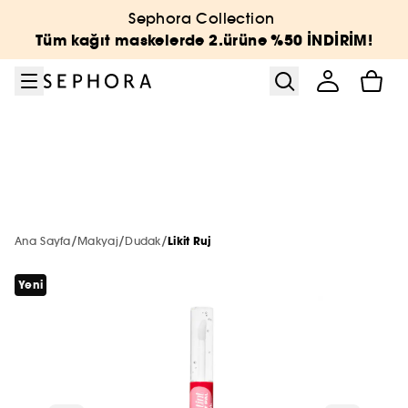
Menüye git
Ana içeriğe git
Alt bilgiye git
Sephora Collection
Sephora Collection
Vücut ve Banyo
Kampanyalar
BEAUTY WEEK
Yeni & Trend
Cilt Bakımı
Markalar
Makyaj
Parfüm
Saç
Tüm kağıt maskelerde 2.ürüne %50 İNDİRİM!
Tümünü gör
Tümünü gör
Tümünü gör
Tümünü gör
Tümünü gör
Tümünü gör
Tümünü gör
Tümünü gör
Tümünü gör
Tümünü gör
En Yeniler
Öne Çıkanlar
Tüm Ürünler
En Yeniler
En Yeniler
2. Ürüne -40% ☀️
En Yeniler
En Yeniler
A'DAN Z'YE MARKALAR
Tümünü Gör
Tümünü gör
YENİ MARKALAR
Makyaj
Özel Setler
Öne Çıkanlar
Çok Satanlar 🔥
Çok Satanlar 🔥
En Yeniler
Çok Satanlar 🔥
Çok Satanlar 🔥
Parfüm
Tümünü gör
En Yeni Markalar
ÖNE ÇIKAN MARKALAR
Cilt Bakımı
Sephora Collection
Sadece Sephora'da
Sadece Sephora'da
Çok Satanlar 🔥
Sadece Sephora'da
Sadece Sephora'da
/
/
/
Ana Sayfa
Makyaj
Dudak
Likit Ruj
Makyaj
HAUS LABS BY LADY GAGA
Tümünü gör
Tümünü gör
SADECE SEPHORA'DA
Yeni
Parfüm
En Yeniler
THE NEXT BIG THING
Mini & Seyahat Boyu 🧳
Mini & Seyahat Boyu 🧳
Sadece Sephora'da
Mini & Seyahat Boyu 🧳
Mini & Seyahat Boyu 🧳
Cilt Bakımı
LA PRAIRIE
Haus Labs by Lady Gaga
SEPHORA COLLECTION
Tümünü gör
Yüz
Parfüm Setleri
Şampuan & Saç Kremi
K-BEAUTY
Çok Satanlar
Sadece Sephora'da
Mini & Seyahat Boyu 🧳
Gift Finder
Vücut ve Banyo
ONESIZE
Hourglass
BENEFIT
RARE BEAUTY
Saç
Tümünü gör
Tümünü gör
Tümünü gör
Tümünü gör
Trendler
Setler
Kadın Parfüm
Bakım Türü
Saç Aksesuarları
Sosyal Medya Favorileri
Banyo Ve Duş Setleri
HOURGLASS
Glowery
CHARLOTTE TILBURY