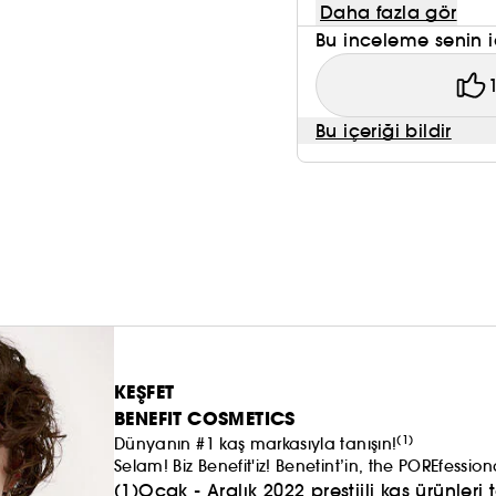
Daha fazla gör
Bu inceleme senin i
Bu içeriği bildir
KEŞFET
BENEFIT COSMETICS
(1)
Dünyanın #1 kaş markasıyla tanışın!
Selam! Biz Benefit'iz! Benetint’in, the POREfes
ürünlerinden en az bir tanesinin ardındaki mark
(1)Ocak - Aralık 2022 prestijli kaş ürünler