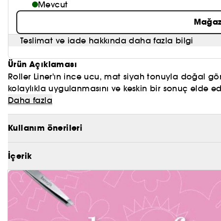
Mevcut
Mağaz
Teslimat ve iade hakkında daha fazla bilgi
Ürün Açıklaması
Roller Liner'ın ince ucu, mat siyah tonuyla doğal gö
kolaylıkla uygulanmasını ve keskin bir sonuç elde edi
sonrası çatlama ya da dökülme yapmadan, tüm gün kal
Daha fazla
gündüz makyajı ya da gece makyajı için ideal kalıcı
-Suya dayanıklı(1) eyeliner
-24 saat kalıcı(2) eyeliner
Kullanım önerileri
-Mat siyah ton
-Pürüzsüz uygulama
İçerik
-Kahverengi ve siyah renk seçenekleri
Roller Liner kahverengi eyeliner ile gündüz makyajı
Liner mat siyah eyeliner ile gece makyajı için daha be
Deneyenler: