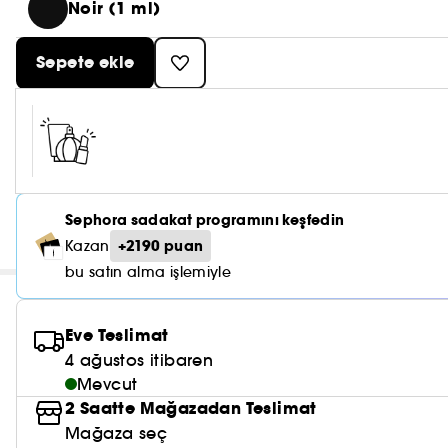
Noir (1 ml)
Sepete ekle
Sephora sadakat programını keşfedin
+2190 puan
Kazan
bu satın alma işlemiyle
Eve Teslimat
4 ağustos itibaren
Mevcut
2 Saatte Mağazadan Teslimat
Mağaza seç