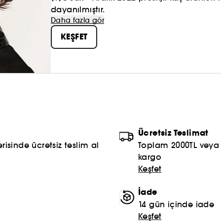
Güzelliğin bizi canlandırıp, kendimizi iyi hisset
dayanılmıştır.
hissetmek daima iyi görünmektir.​
Daha fazla gör
KEŞFET
Ücretsiz Teslimat
risinde ücretsiz teslim al
Toplam 2000TL veya S
kargo
Keşfet
İade
14 gün içinde iade
Keşfet