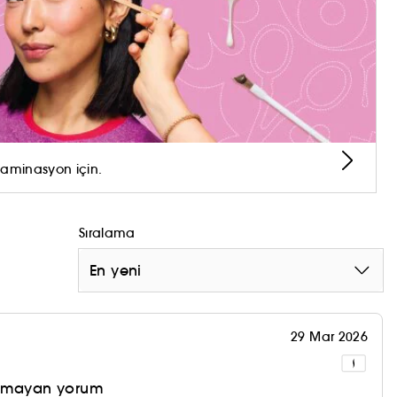
irtti
ucu
laminasyon için.
Sıralama
En yeni
29 Mar 2026
olmayan yorum