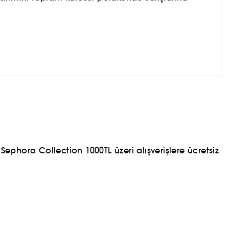
memizi sağlaması gerektiğine inanıyoruz. Çünkü iyi
ephora Collection 1000TL üzeri alışverişlere ücretsiz