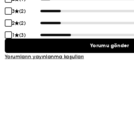
3
(2)
2
(2)
1
(3)
Yorumu gönder
Yorumların yayınlanma koşulları