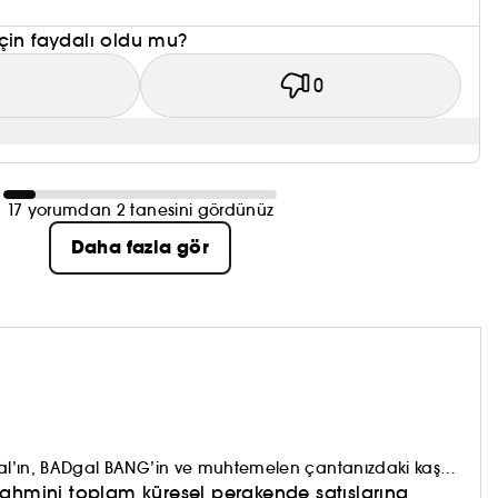
çin faydalı oldu mu?
1
0
17 yorumdan 2 tanesini gördünüz
Daha fazla gör
sional’ın, BADgal BANG’in ve muhtemelen çantanızdaki kaş
a!
i tahmini toplam küresel perakende satışlarına