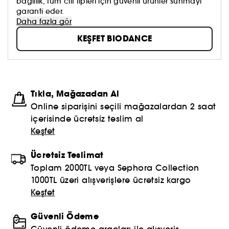
bağlılık, tüm cilt tipleri için güvenli ürünler sunmayı
garanti eder.
Daha fazla gör
KEŞFET BIODANCE
Tıkla, Mağazadan Al
Online siparişini seçili mağazalardan 2 saat
içerisinde ücretsiz teslim al
Keşfet
Ücretsiz Teslimat
Toplam 2000TL veya Sephora Collection
1000TL üzeri alışverişlere ücretsiz kargo
Keşfet
Güvenli Ödeme
Güvenli ödeme araçları ile alışveriş