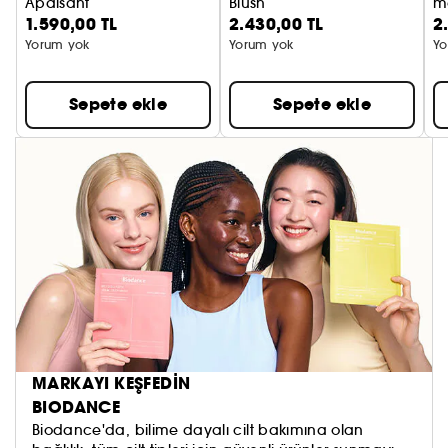
Apaisant
Blush
m
1.590,00 TL
2.430,00 TL
2
Işıltı Artırıcı Yüz Toniği
Allık
Yü
Yorum yok
Yorum yok
Yo
Sepete ekle
Sepete ekle
MARKAYI KEŞFEDİN
BIODANCE
Biodance'da, bilime dayalı cilt bakımına olan