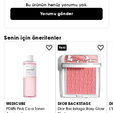
Bu ürünün henüz yorumu yok.
Yorumu gönder
Senin için önerilenler
Yeni
MEDICUBE
DIOR BACKSTAGE
D
PDRN Pink Cica Toner
Dior Backstage Rosy Glow
L'