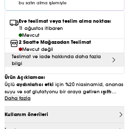
Nemlendirici Bakım
bu satın alma işlemiyle
Maske
Okyanus Esansı
Karma ve Yağlı Saçlar
CHAMPO
SOL DE JANEIRO
Saç Bakım Setleri
SUPERGOOP!
Matlaştırıcı Bakım
Cilt & Makyaj Temizleyiciler
Kuru Saç Bakımı
GHD
Eve teslimat veya teslim alma noktası
SUMMER FRIDAYS
GISOU
Kızarıklık için Bakım
11 ağustos itibaren
Cilt Bakım Setleri
LE MONDE GOURMAND
ERBORIAN
Mevcut
OUAI
Sıkılaştırıcı ve Lifting Etkili Bakım
2 Saatte Mağazadan Teslimat
OLAPLEX
Mevcut değil
AMIKA
Cilt Tonu Eşitsizliği için Bakım
Teslimat ve iade hakkında daha fazla
KÉRASTASE
KAYALI
bilgi
Gözenek Karşıtı
TANGLE TEEZER
LE MONDE GOURMAND
Ürün Açıklaması
Işıltı Veren Bakım
aydınlatıcı etki
Üçlü
için %20 niasinamid, ananas
GISOU
ışıltı
suyu ve saf glutatyonu bir araya getiren
K18
Daha fazla
verici serum.
KAYALI
yoğun bir şekilde nemlendirirken
Cildi
cilt
Kullanım önerileri
dokusunu iyileştirmeye ve cilt tonunu eşitlemeye
ARMANI
yardımcı olur; ilk kullanımdan itibaren yüzü