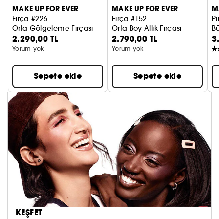
MAKE UP FOR EVER
MAKE UP FOR EVER
M
Fırça #226
Fırça #152
P
Orta Gölgeleme Fırçası
Orta Boy Allık Fırçası
Bü
2.290,00 TL
2.790,00 TL
3
Yorum yok
Yorum yok
Sepete ekle
Sepete ekle
KEŞFET