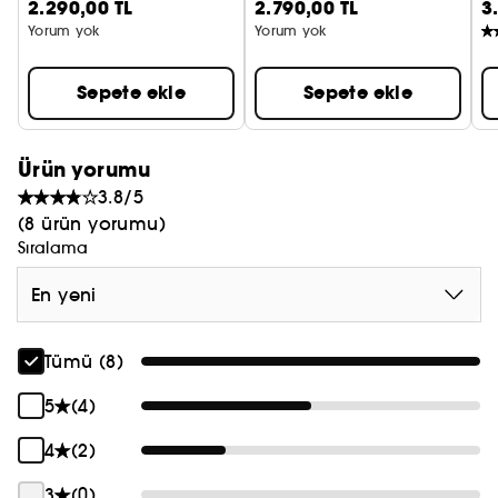
2.290,00 TL
2.790,00 TL
3
Yorum yok
Yorum yok
Sepete ekle
Sepete ekle
Ürün yorumu
3.8/5
(8 ürün yorumu)
Sıralama
En yeni
Tümü (8)
5
(4)
4
(2)
3
(0)