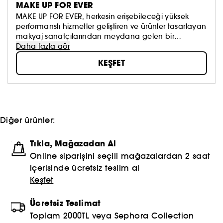
MAKE UP FOR EVER
MAKE UP FOR EVER, herkesin erişebileceği yüksek
performanslı hizmetler geliştiren ve ürünler tasarlayan
makyaj sanatçılarından meydana gelen bir
topluluktur. Markanın zenginliği çeşitlilik ve
Daha fazla gör
bireysellikten oluşuruyor ve herkesi kendi
KEŞFET
benzersizliğini ortaya çıkararak mükemmelleştirmeye
teşvik ediyor. Makyaj sanatçılarıyla olan özel ve
güçlü ilişkimizin temelini oluşturan MAKE UP FOR EVER
Akademilerimiz, her yıl 1.300'den fazla kişiye eğitim
veriyor. MAKE UP FOR EVER'da biz bir ekibiz, size
hizmet veren bir ekibiz ve herkes için buradayız.
Diğer ürünler:
Tıkla, Mağazadan Al
Online siparişini seçili mağazalardan 2 saat
içerisinde ücretsiz teslim al
Keşfet
Ücretsiz Teslimat
Toplam 2000TL veya Sephora Collection