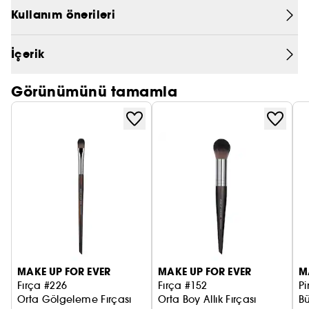
KEYİFLİ BİR UYGULAMA
Kullanım önerileri
PRADA
Yumuşak lifleri sayesinde fırça cildinizde bir
CHLOÉ
İçerik
okşama hissi yaratır.
JEAN PAUL GAULTIER
Görünümünü tamamla
Ayrıca lifleri çok esnek olduğundan hiçbir iz ve iz
bırakmaz.
MAKE UP FOR EVER
MAKE UP FOR EVER
M
Fırça #226
Fırça #152
P
Orta Gölgeleme Fırçası
Orta Boy Allık Fırçası
Bü