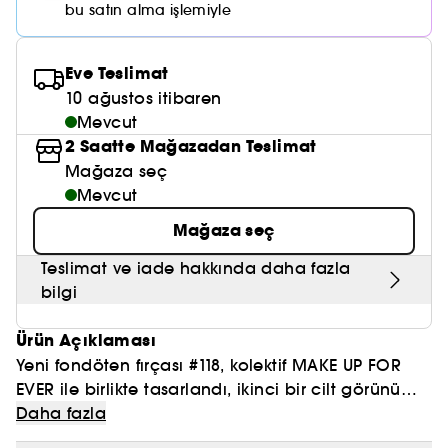
Nemlendirici Bakım
bu satın alma işlemiyle
Maske
Okyanus Esansı
Karma ve Yağlı Saçlar
CHAMPO
SOL DE JANEIRO
Saç Bakım Setleri
SUPERGOOP!
Matlaştırıcı Bakım
Cilt & Makyaj Temizleyiciler
Kuru Saç Bakımı
GHD
Eve Teslimat
SUMMER FRIDAYS
GISOU
Kızarıklık için Bakım
10 ağustos itibaren
Cilt Bakım Setleri
LE MONDE GOURMAND
ERBORIAN
Mevcut
OUAI
Sıkılaştırıcı ve Lifting Etkili Bakım
2 Saatte Mağazadan Teslimat
OLAPLEX
Mağaza seç
AMIKA
Cilt Tonu Eşitsizliği için Bakım
Mevcut
KÉRASTASE
KAYALI
Gözenek Karşıtı
Mağaza seç
TANGLE TEEZER
LE MONDE GOURMAND
Teslimat ve iade hakkında daha fazla
Işıltı Veren Bakım
bilgi
GISOU
Ürün Açıklaması
K18
Yeni fondöten fırçası #118, kolektif MAKE UP FOR
KAYALI
EVER ile birlikte tasarlandı, ikinci bir cilt görünümü
için HD SKIN HYDRA GLOW fondöten uygulamak
Daha fazla
ARMANI
için ideal.