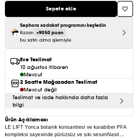
Nemlendirici Bakım
Maske
Okyanus Esansı
Karma ve Yağlı Saçlar
CHAMPO
Sepete ekle
SOL DE JANEIRO
Saç Bakım Setleri
SUPERGOOP!
Matlaştırıcı Bakım
Cilt & Makyaj Temizleyiciler
Kuru Saç Bakımı
GHD
SUMMER FRIDAYS
Sephora sadakat programını keşfedin
GISOU
Kızarıklık için Bakım
Cilt Bakım Setleri
+9050 puan
LE MONDE GOURMAND
Kazan
ERBORIAN
OUAI
bu satın alma işlemiyle
Sıkılaştırıcı ve Lifting Etkili Bakım
OLAPLEX
AMIKA
Cilt Tonu Eşitsizliği için Bakım
Eve Teslimat
KÉRASTASE
10 ağustos itibaren
KAYALI
Gözenek Karşıtı
Mevcut
TANGLE TEEZER
LE MONDE GOURMAND
2 Saatte Mağazadan Teslimat
Işıltı Veren Bakım
Mevcut değil
GISOU
Teslimat ve iade hakkında daha fazla
K18
bilgi
KAYALI
Ürün Açıklaması
LE LIFT Yonca botanik konsantresi ve karabiber PFA
ARMANI
kompleksi sayesinde pürüzsüz ve sıkı serumNasıl