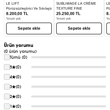
LE LIFT
SUBLIMAGE LA CRÈME
L
Pürüzsüzleştirici Ve Sıkılaştırıcı Krem
TEXTURE FINE
Pü
Krem
8.200,00 TL
25.250,00 TL
8
Yorum yok
Yorum yok
Yo
Sepete ekle
Sepete ekle
Ürün yorumu
(0 ürün yorumu)
Tümü (0)
5
(0)
4
(0)
3
(0)
2
(0)
1
(0)