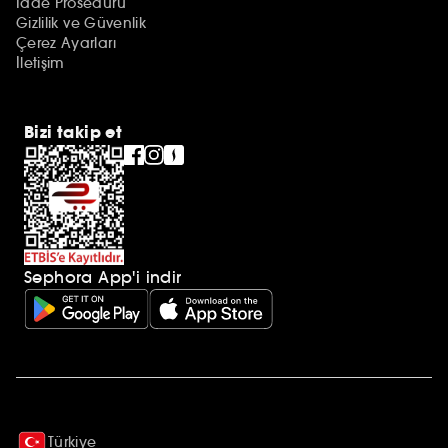
İade Prosedürü
Gizlilik ve Güvenlik
Çerez Ayarları
İletişim
Bizi takip et
Sephora App'i indir
Ek açıklamalar
Türkiye