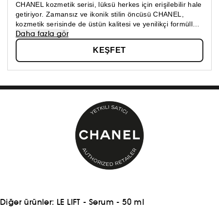
CHANEL kozmetik serisi, lüksü herkes için erişilebilir hale
getiriyor. Zamansız ve ikonik stilin öncüsü CHANEL,
kozmetik serisinde de üstün kalitesi ve yenilikçi formülleri
Daha fazla gör
ile fark yaratmaya devam ediyor. Cilt bakım, makyaj ve
parfüm kategorilerinde CHANEL ayrıcalığını keşfedin!
KEŞFET
Diğer ürünler:
LE LIFT - Serum - 50 ml