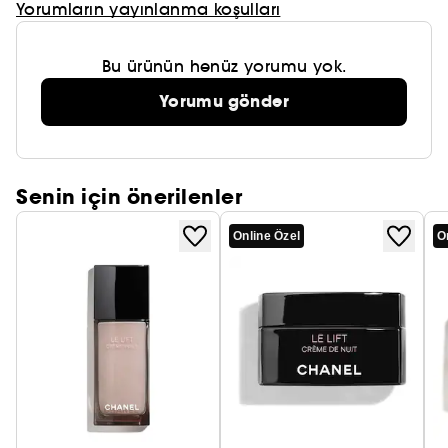
Yorumların yayınlanma koşulları
Bu ürünün henüz yorumu yok.
Yorumu gönder
Senin için önerilenler
Online Özel
O