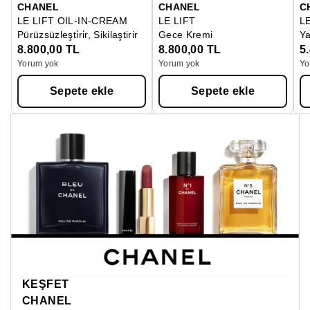
CHANEL
CHANEL
C
LE LIFT OIL-IN-CREAM
LE LIFT
L
Pürüzsüzleşti̇ri̇r, Sikilaştirir
Gece Kremi
Ya
8.800,00 TL
8.800,00 TL
5
Yorum yok
Yorum yok
Yo
Sepete ekle
Sepete ekle
KEŞFET
CHANEL