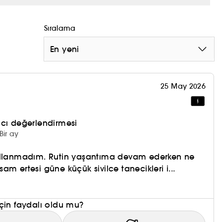
izi tazelemenize gerek yok.
Sıralama
ıtlanmıştır. ​
En yeni
n süreli nemlendirme sağlar. ​
ır ve cilt bariyerini güçlendirir. ​
25 May 2026
ne doğal bir ışıltı verir.
nıcı değerlendirmesi
ltı. İşte başlıyoruz!
Bir ay
r.
ullanmadım. Rutin yaşantıma devam ederken ne
m ertesi güne küçük sivilce tanecikleri i...
çin faydalı oldu mu?