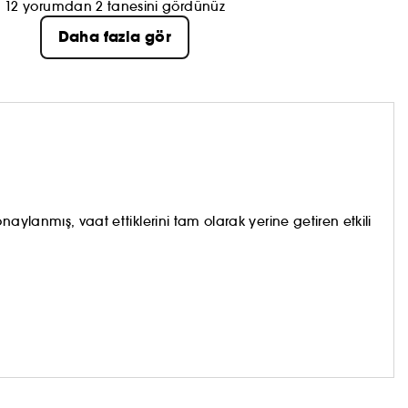
12 yorumdan 2 tanesini gördünüz
Daha fazla gör
aylanmış, vaat ettiklerini tam olarak yerine getiren etkili
anı gösterir, sadece moda olanı değil. Bakım konusunda
 her zaman yanınızda, yenilikçi, eğitici ve klinik olarak
 fiyata sunuyor.