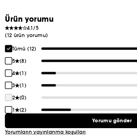
PRADA
Ürün yorumu
CHLOÉ
4.1/5
JEAN PAUL GAULTIER
(12 ürün yorumu)
Tümü (12)
5
(8)
4
(1)
3
(1)
2
(0)
1
(2)
Yorumu gönder
Yorumların yayınlanma koşulları