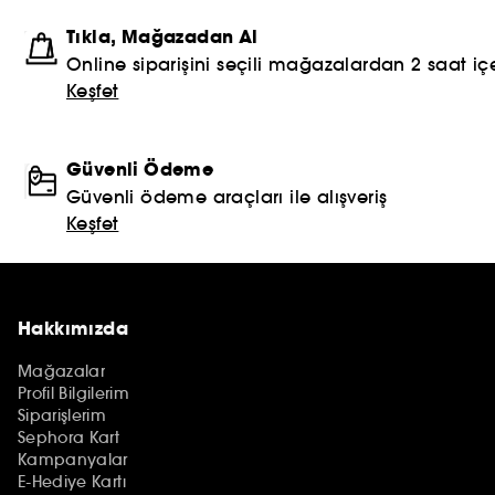
Tıkla, Mağazadan Al
Online siparişini seçili mağazalardan 2 saat içe
Keşfet
Güvenli Ödeme
Güvenli ödeme araçları ile alışveriş
Keşfet
Hakkımızda
Mağazalar
Profil Bilgilerim
Siparişlerim
Sephora Kart
Kampanyalar
E-Hediye Kartı