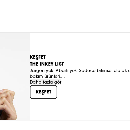
KEŞFET
THE INKEY LIST
Jargon yok. Abartı yok. Sadece bilimsel olarak on
bakım ürünleri.
The INKEY List, cildinizin gerçekten ihtiyacı ol
Daha fazla gör
yeniyseniz de, zaten bir rutininiz varsa da, INKEY
KEŞFET
kanıtlanmış sonuçlarla. Ve tüm bunları makul bir
INKEY. Boş laf yok, sadece daha iyi bir cilt.