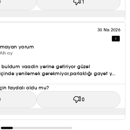
0
1
30 Nis 2026
olmayan yorum
Altı ay
li buldum vaadin yerine getiriyor güzel
içinde yenilemek gerekmiyor,parlaklığı gayet y...
çin faydalı oldu mu?
0
0