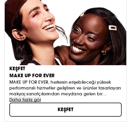
KEŞFET
MAKE UP FOR EVER
MAKE UP FOR EVER, herkesin erişebileceği yüksek
performanslı hizmetler geliştiren ve ürünler tasarlayan
makyaj sanatçılarından meydana gelen bir
topluluktur. Markanın zenginliği çeşitlilik ve
Daha fazla gör
bireysellikten oluşuruyor ve herkesi kendi
KEŞFET
benzersizliğini ortaya çıkararak mükemmelleştirmeye
teşvik ediyor. Makyaj sanatçılarıyla olan özel ve
güçlü ilişkimizin temelini oluşturan MAKE UP FOR EVER
Akademilerimiz, her yıl 1.300'den fazla kişiye eğitim