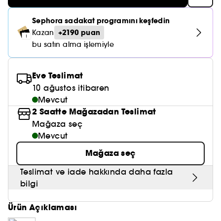
Nemlendirici Bakım
Maske
Okyanus Esansı
Karma ve Yağlı Saçlar
CHAMPO
SOL DE JANEIRO
Saç Bakım Setleri
Sephora sadakat programını keşfedin
SUPERGOOP!
Matlaştırıcı Bakım
Cilt & Makyaj Temizleyiciler
Kuru Saç Bakımı
GHD
+2190 puan
Kazan
SUMMER FRIDAYS
GISOU
bu satın alma işlemiyle
Kızarıklık için Bakım
Cilt Bakım Setleri
LE MONDE GOURMAND
ERBORIAN
OUAI
Sıkılaştırıcı ve Lifting Etkili Bakım
Eve Teslimat
OLAPLEX
AMIKA
10 ağustos itibaren
Cilt Tonu Eşitsizliği için Bakım
Mevcut
KÉRASTASE
KAYALI
2 Saatte Mağazadan Teslimat
Gözenek Karşıtı
TANGLE TEEZER
Mağaza seç
LE MONDE GOURMAND
Işıltı Veren Bakım
Mevcut
GISOU
Mağaza seç
K18
Teslimat ve iade hakkında daha fazla
bilgi
KAYALI
Ürün Açıklaması
ARMANI