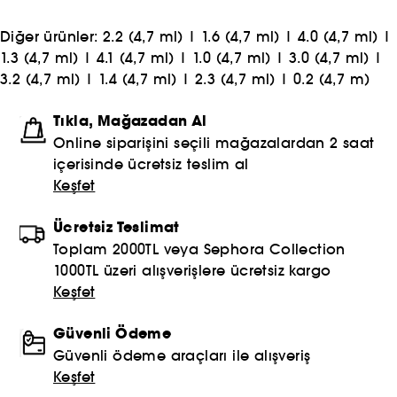
veriyor. MAKE UP FOR EVER'da biz bir ekibiz, size
hizmet veren bir ekibiz ve herkes için buradayız.
Diğer ürünler:
2.2 (4,7 ml)
|
1.6 (4,7 ml)
|
4.0 (4,7 ml)
|
1.3 (4,7 ml)
|
4.1 (4,7 ml)
|
1.0 (4,7 ml)
|
3.0 (4,7 ml)
|
3.2 (4,7 ml)
|
1.4 (4,7 ml)
|
2.3 (4,7 ml)
|
0.2 (4,7 m)
Tıkla, Mağazadan Al
Online siparişini seçili mağazalardan 2 saat
içerisinde ücretsiz teslim al
Keşfet
Ücretsiz Teslimat
Toplam 2000TL veya Sephora Collection
1000TL üzeri alışverişlere ücretsiz kargo
Keşfet
Güvenli Ödeme
Güvenli ödeme araçları ile alışveriş
Keşfet