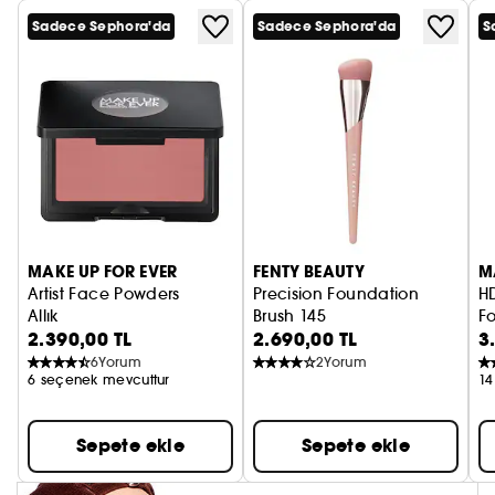
Sadece Sephora'da
Sadece Sephora'da
S
MAKE UP FOR EVER
FENTY BEAUTY
M
Artist Face Powders
Precision Foundation
H
Allık
Brush 145
F
2.390,00 TL
2.690,00 TL
3
Makyaj fırçası
6
Yorum
2
Yorum
6 seçenek mevcuttur
14
Sepete ekle
Sepete ekle