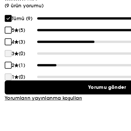
(9 ürün yorumu)
Tümü (9)
5
(5)
4
(3)
3
(0)
2
(1)
1
(0)
Yorumu gönder
Yorumların yayınlanma koşulları