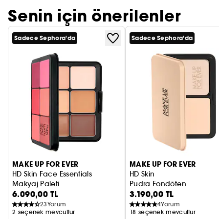
Senin için önerilenler
Sadece Sephora'da
Sadece Sephora'da
MAKE UP FOR EVER
MAKE UP FOR EVER
HD Skin Face Essentials
HD Skin
Makyaj Paleti
Pudra Fondöten
6.090,00 TL
3.190,00 TL
23
Yorum
4
Yorum
2 seçenek mevcuttur
18 seçenek mevcuttur