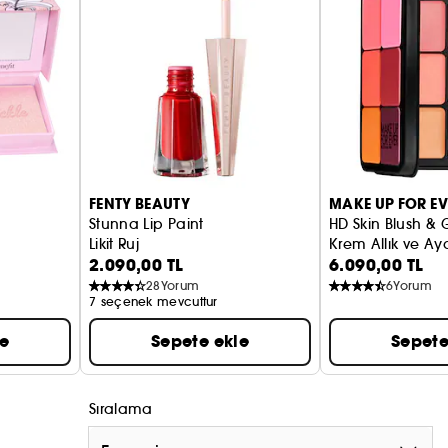
 oluşturulan bu cilt paletinde şunları bulacaksınız: 3
, 2 konturlama tonu ve 1 vurgulayıcı. Tüm tonlar
teni baz olarak da kullanabilirsiniz.
.
FENTY BEAUTY
MAKE UP FOR EV
i müttefiklerinizdir. .
Stunna Lip Paint
HD Skin Blush & 
Likit Ruj
Krem Allık ve Ayd
12 kremsi tondan
 ve karıştırılması kolay
oluşur ve
2.090,00 TL
6.090,00 TL
türmenize olanak tanır.
28
Yorum
6
Yorum
7 seçenek mevcuttur
 ve doğal ve sağlıklı bir ışıltı için bir renk
le
Sepete ekle
Sepete
üzeltme, şekillendirme, allık, bronzlaştırıcı ve
Sıralama
palettir.