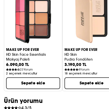
PRADA
CHLOÉ
JEAN PAUL GAULTIER
MAKE UP FOR EVER
MAKE UP FOR EVER
HD Skin Face Essentials
HD Skin
Makyaj Paleti
Pudra Fondöten
6.090,00 TL
3.190,00 TL
23
Yorum
4
Yorum
2 seçenek mevcuttur
18 seçenek mevcuttur
Sepete ekle
Sepete ekle
Ürün yorumu
4.3/5