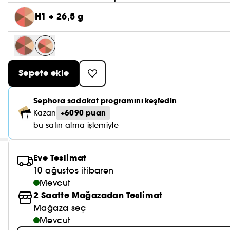
H1 + 26,5 g
Sepete ekle
Sephora sadakat programını keşfedin
+6090 puan
Kazan
bu satın alma işlemiyle
Eve Teslimat
10 ağustos itibaren
Mevcut
2 Saatte Mağazadan Teslimat
Mağaza seç
Mevcut