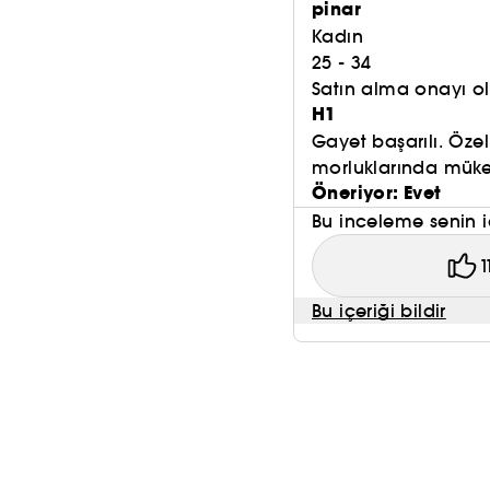
pinar
Kadın
25 - 34
Satın alma onayı 
H1
Gayet başarılı. Öze
morluklarında mük
Öneriyor: Evet
Bu inceleme senin i
1
Bu içeriği bildir