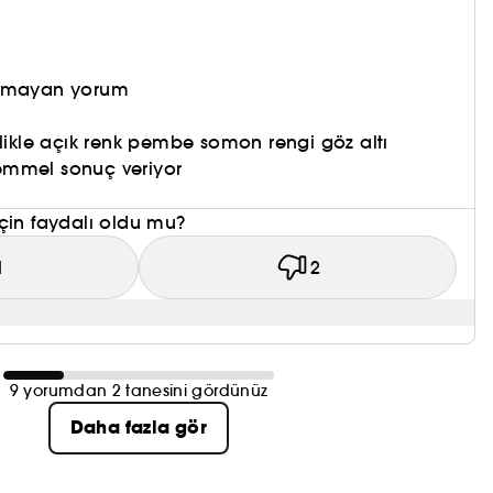
olmayan yorum
llikle açık renk pembe somon rengi göz altı
emmel sonuç veriyor
çin faydalı oldu mu?
1
2
9 yorumdan 2 tanesini gördünüz
Daha fazla gör