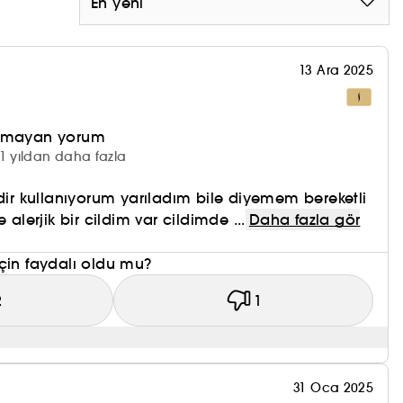
En yeni
 vurgulayıcılarla tamamlanan, yüz hatlarını
nları için tasarlanmıştır.
13 Ara 2025
uşu ve ışıltılı bir parlaklık katmak için
olmayan yorum
1 yıldan daha fazla
edir kullanıyorum yarıladım bile diyemem bereketli
 alerjik bir cildim var cildimde ...
Daha fazla gör
çin faydalı oldu mu?
2
1
31 Oca 2025