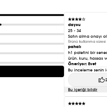
Sculpting
Palette, önemli alanları aydınlatmak için
şekillendiren ve vurgulayan tonlarla konturlama hayra
Blush & Glow
daysu
Palette tüm görünümünüze bir renk dokun
mükemmeldir.
25 - 34
Satın alma onayı 
Ürünü kullanma süresi 
pahalı
h1 paletini bir sen
ürün. kuru, hassas ve
Öneriyor: Evet
Bu inceleme senin i
Bu içeriği bildir