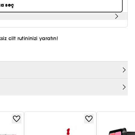
a seç
 cilt rutininizi yaratın!
letinin hayranı mıydınız?
 orijinal paletin hafif dokusu ve doğal görünümü ile
diğinizi biliyor. Bu nedenle sentetik balmumu
meyen yeni bir formül geliştirdik ve parfüm yüzdesini
ilecek, kamufle edebilecek, renklendirebilecek,
le çok kolay bir şekilde birleştirmenizi sağlayacaktır.