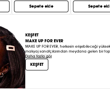
Sepete ekle
Sepete ek
KEŞFET
MAKE UP FOR EVER
MAKE UP FOR EVER, herkesin erişebileceği yüksek 
makyaj sanatçılarından meydana gelen bir toplulu
oluşuruyor ve herkesi kendi benzersizliğini orta
Daha fazla gör
sanatçılarıyla olan özel ve güçlü ilişkimizin tem
KEŞFET
1.300'den fazla kişiye eğitim veriyor. MAKE UP FOR
herkes için buradayız.