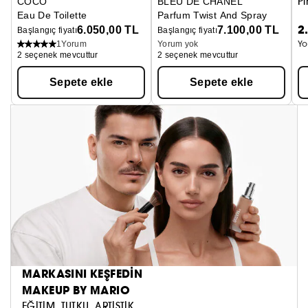
P
COCO
BLEU DE CHANEL
Eau De Toilette
Parfum Twist And Spray
2
6.050,00 TL
7.100,00 TL
Başlangıç fiyatı
Başlangıç fiyatı
Yo
1
Yorum
Yorum yok
2 seçenek mevcuttur
2 seçenek mevcuttur
Sepete ekle
Sepete ekle
MARKASINI KEŞFEDİN
MAKEUP BY MARIO
EĞİTİM. TUTKU. ARTİSTİK.