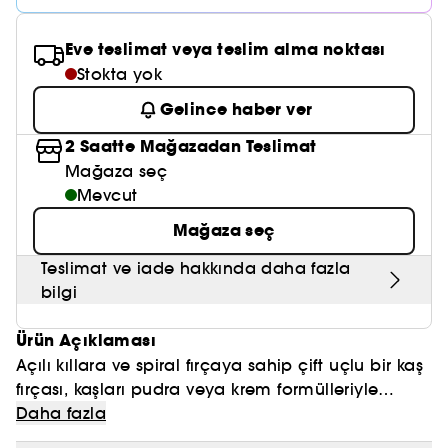
Nemlendirici Bakım
Maske
Okyanus Esansı
Karma ve Yağlı Saçlar
CHAMPO
SOL DE JANEIRO
Saç Bakım Setleri
SUPERGOOP!
Eve teslimat veya teslim alma noktası
Matlaştırıcı Bakım
Cilt & Makyaj Temizleyiciler
Kuru Saç Bakımı
GHD
Stokta yok
SUMMER FRIDAYS
GISOU
Kızarıklık için Bakım
Cilt Bakım Setleri
LE MONDE GOURMAND
Gelince haber ver
ERBORIAN
OUAI
Sıkılaştırıcı ve Lifting Etkili Bakım
2 Saatte Mağazadan Teslimat
OLAPLEX
Mağaza seç
AMIKA
Cilt Tonu Eşitsizliği için Bakım
Mevcut
KÉRASTASE
KAYALI
Gözenek Karşıtı
Mağaza seç
TANGLE TEEZER
LE MONDE GOURMAND
Teslimat ve iade hakkında daha fazla
Işıltı Veren Bakım
bilgi
GISOU
Ürün Açıklaması
K18
Açılı kıllara ve spiral fırçaya sahip çift uçlu bir kaş
KAYALI
fırçası, kaşları pudra veya krem ​​formülleriyle
doldurmak ve detaylandırmak için idealdir.
Daha fazla
ARMANI