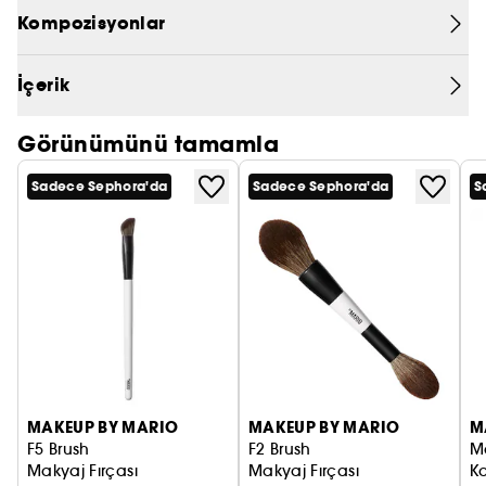
Kompozisyonlar
PRADA
CHLOÉ
İçerik
JEAN PAUL GAULTIER
Görünümünü tamamla
Sadece Sephora'da
Sadece Sephora'da
S
MAKEUP BY MARIO
MAKEUP BY MARIO
M
F5 Brush
F2 Brush
M
Makyaj Fırçası
Makyaj Fırçası
Ka