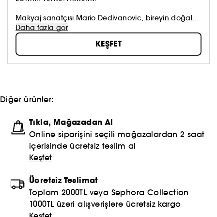
Makyaj sanatçısı Mario Dedivanovic, bireyin doğal
güzelliğinin en mükemmel versiyonunu çizmeye
Daha fazla gör
yardımcı oluyor. Eğitimden sosyal medyaya ve
KEŞFET
inovasyona kadar Mario, son on yılın en bilinen
makyaj tekniklerinden bazılarını öğreterek ve popüler
hale getirerek küresel bir takipçi kitlesi oluşturdu.
Diğer ürünler:
Tıkla, Mağazadan Al
Online siparişini seçili mağazalardan 2 saat
içerisinde ücretsiz teslim al
Keşfet
Ücretsiz Teslimat
Toplam 2000TL veya Sephora Collection
1000TL üzeri alışverişlere ücretsiz kargo
Keşfet