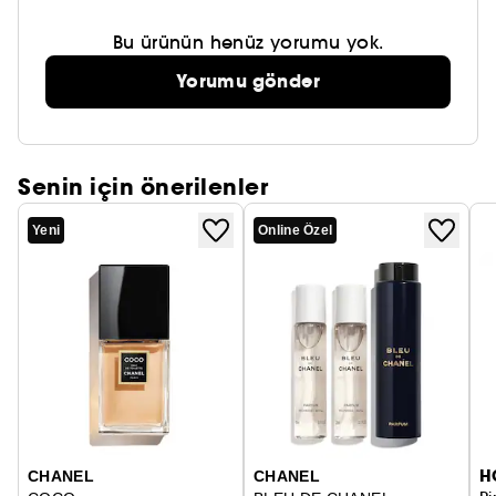
Bu ürünün henüz yorumu yok.
Yorumu gönder
Senin için önerilenler
Yeni
Online Özel
H
CHANEL
CHANEL