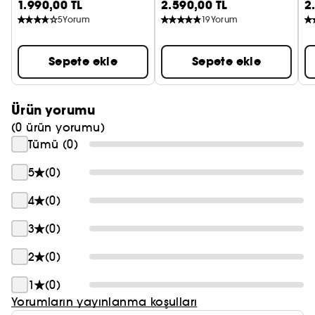
1.990,00 TL
2.590,00 TL
2
5
Yorum
19
Yorum
Sepete ekle
Sepete ekle
Ürün yorumu
(0 ürün yorumu)
Tümü (0)
5
(0)
4
(0)
3
(0)
2
(0)
1
(0)
Yorumların yayınlanma koşulları