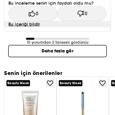
Bu inceleme senin için faydalı oldu mu?
0
0
Bu içeriği bildir
15 yorumdan 2 tanesini gördünüz
Daha fazla gör
Senin için önerilenler
Beauty Week
Beauty Week
B