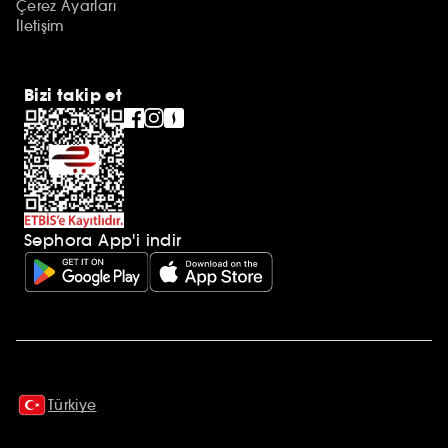
Çerez Ayarları
İletişim
Bizi takip et
Sephora App'i indir
Ek açıklamalar
Türkiye