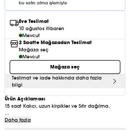
Nemlendirici Bakım
bu satın alma işlemiyle
Maske
Okyanus Esansı
Karma ve Yağlı Saçlar
CHAMPO
SOL DE JANEIRO
Saç Bakım Setleri
SUPERGOOP!
Matlaştırıcı Bakım
Cilt & Makyaj Temizleyiciler
Kuru Saç Bakımı
GHD
Eve Teslimat
SUMMER FRIDAYS
GISOU
Kızarıklık için Bakım
10 ağustos itibaren
Cilt Bakım Setleri
LE MONDE GOURMAND
ERBORIAN
Mevcut
OUAI
Sıkılaştırıcı ve Lifting Etkili Bakım
2 Saatte Mağazadan Teslimat
OLAPLEX
Mağaza seç
AMIKA
Cilt Tonu Eşitsizliği için Bakım
Mevcut
KÉRASTASE
KAYALI
Gözenek Karşıtı
Mağaza seç
TANGLE TEEZER
LE MONDE GOURMAND
Teslimat ve iade hakkında daha fazla
Işıltı Veren Bakım
bilgi
GISOU
Ürün Açıklaması
K18
15 saat Kalıcı, uzun kirpikler ve Sıfır dağılma.
KAYALI
Kalıcılığına, mükemmel uzunluğuna ve gücüne
Daha fazla
ARMANI
hayran kalacaksınız. Uyguladıktan sonra