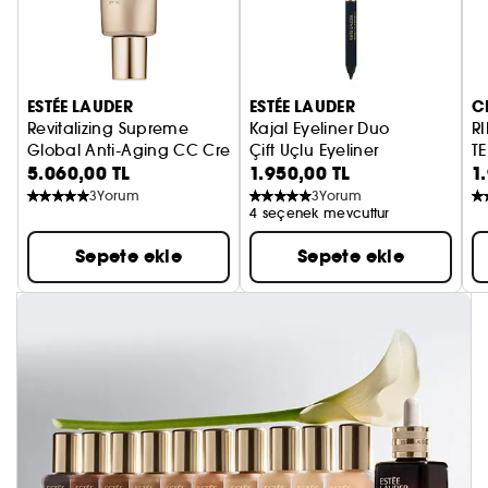
ESTÉE LAUDER
ESTÉE LAUDER
C
Revitalizing Supreme
Kajal Eyeliner Duo
R
Global Anti-Aging CC Creme SPF10
Çift Uçlu Eyeliner
TE
5.060,00 TL
1.950,00 TL
1
3
Yorum
3
Yorum
4 seçenek mevcuttur
Sepete ekle
Sepete ekle