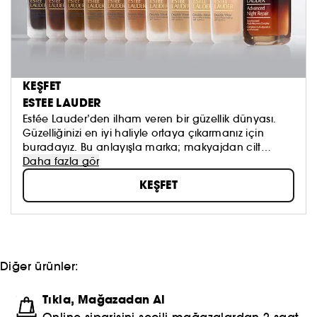
KEŞFET
ESTEE LAUDER
Estée Lauder’den ilham veren bir güzellik dünyası.
Güzelliğinizi en iyi haliyle ortaya çıkarmanız için
buradayız. Bu anlayışla marka; makyajdan cilt
bakımına ve parfüme kadar uzanan ikonik ürünleriyle
Daha fazla gör
zamansız bir güzellik deneyimi sunar.
KEŞFET
Bilim ve inovasyondan ilham alan formüllerimiz,
cildinizin ihtiyaçlarına yönelik etkili çözümler
sunarken güzelliğinize daha fazlasını katar.
Herdokunuşta daha ışıltılı, daha güçlü ve daha
kendiniz hissedin.
Keşfedin, deneyimleyin ve güzelliğinizin en iyi halini
Diğer ürünler:
ortaya çıkarın.
Tıkla, Mağazadan Al
Online siparişini seçili mağazalardan 2 saat