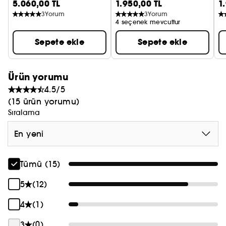
5.060,00 TL
1.950,00 TL
1
3
Yorum
3
Yorum
4 seçenek mevcuttur
Sepete ekle
Sepete ekle
Ürün yorumu
4.5/5
(15 ürün yorumu)
Sıralama
En yeni
Tümü (15)
5
(12)
4
(1)
3
(0)