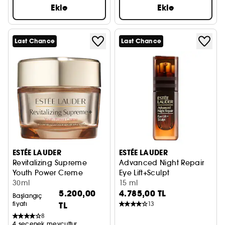
Ekle
Ekle
Last Chance
Last Chance
ESTÉE LAUDER
ESTÉE LAUDER
Revitalizing Supreme
Advanced Night Repair
Youth Power Creme
Eye Lift+Sculpt
Yüz Kremi
30ml
Göz Kremi
15 ml
5.200,00
4.785,00 TL
Başlangıç
fiyatı
TL
13
8
4 seçenek mevcuttur