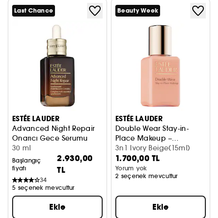
Last Chance
Beauty Week
ESTÉE LAUDER
ESTÉE LAUDER
Advanced Night Repair
Double Wear Stay-in-
Onarıcı Gece Serumu
Place Makeup –
30 ml
Fondöten
3n1 Ivory Beige(15ml)
2.930,00
1.700,00 TL
Başlangıç
fiyatı
TL
Yorum yok
2 seçenek mevcuttur
34
5 seçenek mevcuttur
Ekle
Ekle