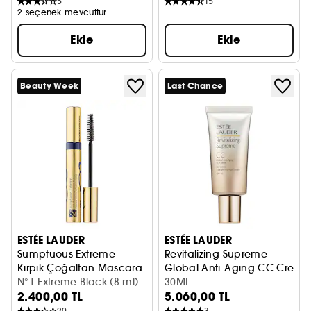
5
15
2 seçenek mevcuttur
Ekle
Ekle
Beauty Week
Last Chance
ESTÉE LAUDER
ESTÉE LAUDER
Sumptuous Extreme
Revitalizing Supreme
Kirpik Çoğaltan Mascara
Global Anti-Aging CC Creme
N°1 Extreme Black (8 ml)
30ML
2.400,00 TL
5.060,00 TL
20
3