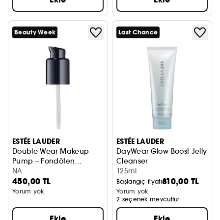
Beauty Week
Last Chance
ESTÉE LAUDER
ESTÉE LAUDER
Double Wear Makeup
DayWear Glow Boost Jelly
Pump – Fondöten
Cleanser
Pompası
NA
Yüz Temizleme Jeli
125ml
450,00 TL
810,00 TL
Başlangıç fiyatı
Yorum yok
Yorum yok
2 seçenek mevcuttur
Ekle
Ekle