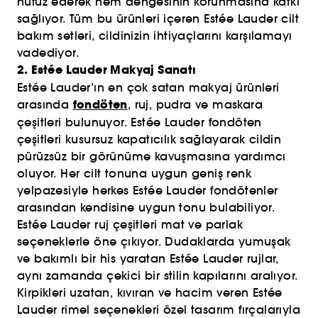
nüfuz ederek nem dengesinin korunmasına katkı
sağlıyor. Tüm bu ürünleri içeren Estée Lauder cilt
bakım setleri, cildinizin ihtiyaçlarını karşılamayı
vadediyor.
2. Estée Lauder Makyaj Sanatı
Estée Lauder’ın en çok satan makyaj ürünleri
fondöten
arasında
, ruj, pudra ve maskara
çeşitleri bulunuyor. Estée Lauder fondöten
çeşitleri kusursuz kapatıcılık sağlayarak cildin
pürüzsüz bir görünüme kavuşmasına yardımcı
oluyor. Her cilt tonuna uygun geniş renk
yelpazesiyle herkes Estée Lauder fondötenler
arasından kendisine uygun tonu bulabiliyor.
Estée Lauder ruj çeşitleri mat ve parlak
seçeneklerle öne çıkıyor. Dudaklarda yumuşak
ve bakımlı bir his yaratan Estée Lauder rujlar,
aynı zamanda çekici bir stilin kapılarını aralıyor.
Kirpikleri uzatan, kıvıran ve hacim veren Estée
Lauder rimel seçenekleri özel tasarım fırçalarıyla