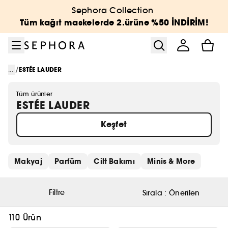
Menüye git
Ana içeriğe git
Alt bilgiye git
Sephora Collection
Tüm kağıt maskelerde 2.ürüne %50 İNDİRİM!
/
...
ESTÉE LAUDER
Tüm ürünler
ESTÉE LAUDER
Keşfet
Hızlı bağlantıları atla
Makyaj
Parfüm
Cilt Bakımı
Minis & More
Filtre
Sırala :
Önerilen
110 Ürün