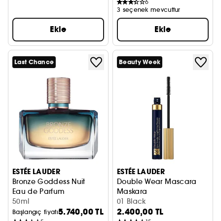
6
3 seçenek mevcuttur
Ekle
Ekle
Last Chance
Beauty Week
ESTÉE LAUDER
ESTÉE LAUDER
Bronze Goddess Nuit
Double Wear Mascara
Eau de Parfum
Maskara
50ml
01 Black
5.740,00 TL
2.400,00 TL
Başlangıç fiyatı