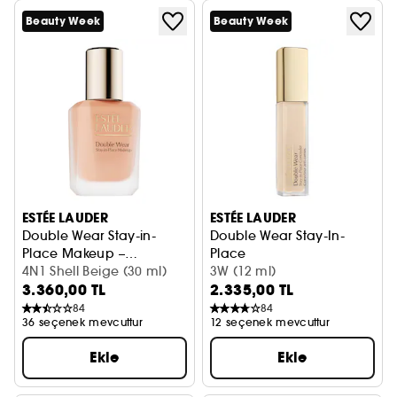
Beauty Week
Beauty Week
ESTÉE LAUDER
ESTÉE LAUDER
Double Wear Stay-in-
Double Wear Stay-In-
Place Makeup –
Place
Fondöten
4N1 Shell Beige (30 ml)
Kapatıcı
3W (12 ml)
3.360,00 TL
2.335,00 TL
84
84
36 seçenek mevcuttur
12 seçenek mevcuttur
Ekle
Ekle