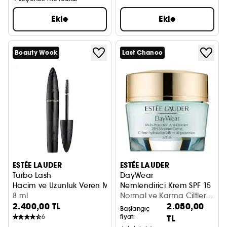
Ekle
Ekle
Beauty Week
Last Chance
ESTÉE LAUDER
ESTÉE LAUDER
Turbo Lash
DayWear
Hacim ve Uzunluk Veren Maskara
Nemlendirici Krem SPF 15
8 ml
Normal ve Karma Ciltler -
2.400,00 TL
2.050,00
30 ml
Başlangıç
6
fiyatı
TL