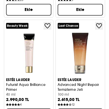
Ekle
Ekle
Beauty Week
Last Chance
ESTÉE LAUDER
ESTÉE LAUDER
Futurist Aqua Brilliance
Advanced Night Repair
Primer
Temizleme Jeli
Makyaj Bazı
40 ml
100 ml
2.990,00 TL
2.615,00 TL
4
12