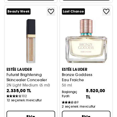
Beauty Week
Last Chance
ESTÉE LAUDER
ESTÉE LAUDER
Futurist Brightening
Bronze Goddess
Skincealer Concealer
Eau Fraiche
Kapatıcı
2N Light Medium (6 ml)
50 ml
2.335,00 TL
5.520,00
Başlangıç
102
fiyatı
TL
12 seçenek mevcuttur
9
2 seçenek mevcuttur
Ekle
Ekle