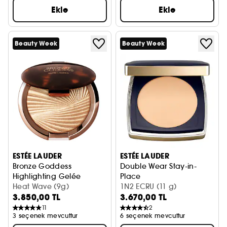
Ekle
Ekle
Beauty Week
Beauty Week
ESTÉE LAUDER
ESTÉE LAUDER
Bronze Goddess
Double Wear Stay-in-
Highlighting Gelée
Place
Aydınlatıcı Pudra
Heat Wave (9g)
Pudra Fondöten
1N2 ECRU​ (11 g)
3.850,00 TL
3.670,00 TL
11
2
3 seçenek mevcuttur
6 seçenek mevcuttur