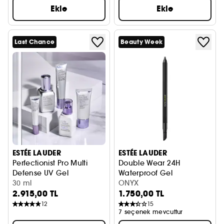
Ekle
Ekle
Last Chance
Beauty Week
ESTÉE LAUDER
ESTÉE LAUDER
Perfectionist Pro Multi
Double Wear 24H
Defense UV Gel
Waterproof Gel
Güneş Kremi SPF 50
30 ml
Su Geçirmez Jel Göz Kremi
ONYX
2.915,00 TL
1.750,00 TL
12
15
7 seçenek mevcuttur