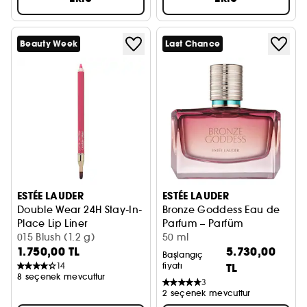
Beauty Week
Last Chance
ESTÉE LAUDER
ESTÉE LAUDER
Double Wear 24H Stay-In-
Bronze Goddess Eau de
Place Lip Liner
Parfum – Parfüm
Dudak Kalemi
015 Blush (1.2 g)
50 ml
1.750,00 TL
5.730,00
Başlangıç
14
fiyatı
TL
8 seçenek mevcuttur
3
2 seçenek mevcuttur