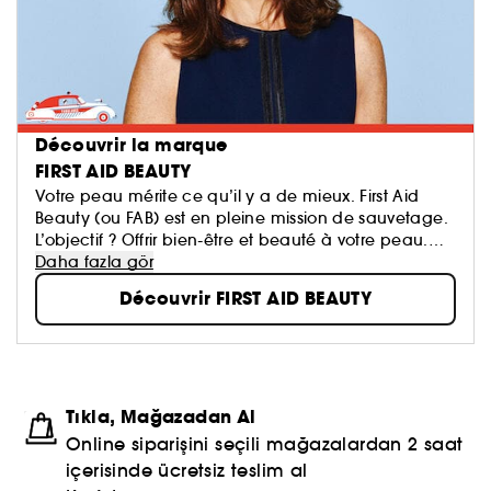
Découvrir la marque
FIRST AID BEAUTY
Votre peau mérite ce qu’il y a de mieux. First Aid
Beauty (ou FAB) est en pleine mission de sauvetage.
L’objectif ? Offrir bien-être et beauté à votre peau.
Pour vous donner une belle peau au quotidien, la
Daha fazla gör
marque propose des solutions à la texture
Découvrir FIRST AID BEAUTY
agréable...
Tıkla, Mağazadan Al
Online siparişini seçili mağazalardan 2 saat
içerisinde ücretsiz teslim al