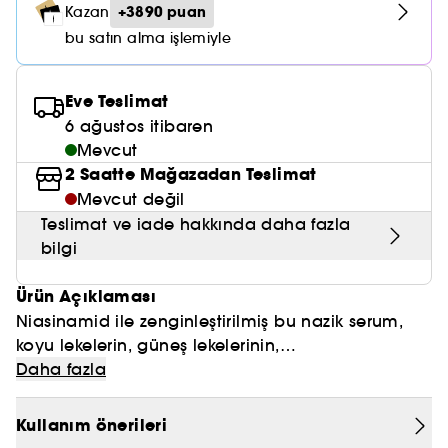
Nemlendirici Bakım
+3890 puan
Kazan
Maske
Okyanus Esansı
Karma ve Yağlı Saçlar
CHAMPO
SOL DE JANEIRO
Saç Bakım Setleri
bu satın alma işlemiyle
SUPERGOOP!
Matlaştırıcı Bakım
Cilt & Makyaj Temizleyiciler
Kuru Saç Bakımı
GHD
SUMMER FRIDAYS
GISOU
Kızarıklık için Bakım
Eve Teslimat
Cilt Bakım Setleri
LE MONDE GOURMAND
ERBORIAN
6 ağustos itibaren
OUAI
Sıkılaştırıcı ve Lifting Etkili Bakım
Mevcut
OLAPLEX
2 Saatte Mağazadan Teslimat
AMIKA
Cilt Tonu Eşitsizliği için Bakım
Mevcut değil
KÉRASTASE
KAYALI
Teslimat ve iade hakkında daha fazla
Gözenek Karşıtı
bilgi
TANGLE TEEZER
LE MONDE GOURMAND
Işıltı Veren Bakım
Ürün Açıklaması
GISOU
Niasinamid ile zenginleştirilmiş bu nazik serum,
K18
koyu lekelerin, güneş lekelerinin,
hiperpigmentasyonun, renk bozukluklarının ve
Daha fazla
KAYALI
sivilce sonrası izlerin görünümünün azaltılmasına
yardımcı olur.
Kullanım önerileri
ARMANI