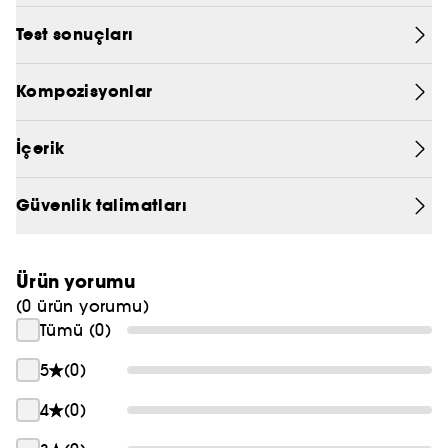
Etkili formülü, niasinamidin daha düzgün ve ışıltılı
PRADA
Test sonuçları
bir cilt ortaya çıkarma gücü sayesinde cildin
eşitlenmesine gözle görülür şekilde yardımcı olur.
CHLOÉ
Kompozisyonlar
JEAN PAUL GAULTIER
İçerik
Güvenlik talimatları
Ürün yorumu
(0 ürün yorumu)
Tümü (0)
5
(0)
4
(0)