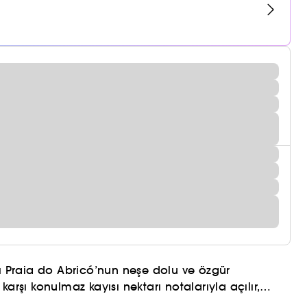
jı Praia do Abricó’nun neşe dolu ve özgür
arşı konulmaz kayısı nektarı notalarıyla açılır,
yüleyici bir koku deneyimi sunar.