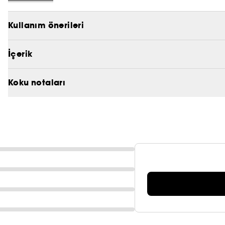
Kullanım önerileri
İçerik
Koku notaları