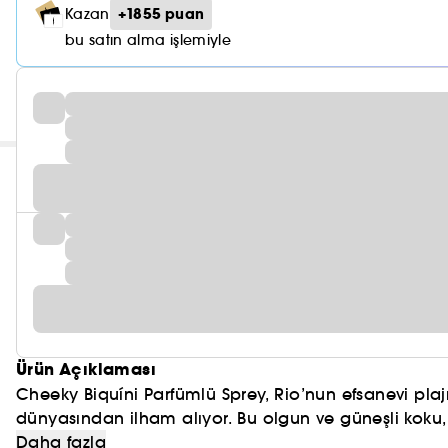
+1855 puan
Kazan
bu satın alma işlemiyle
Ürün Açıklaması
Cheeky Biquíni Parfümlü Sprey, Rio’nun efsanevi pla
dünyasından ilham alıyor. Bu olgun ve güneşli koku, k
ardından taze portakal çiçeği ve hafif vanilya ile bü
Daha fazla