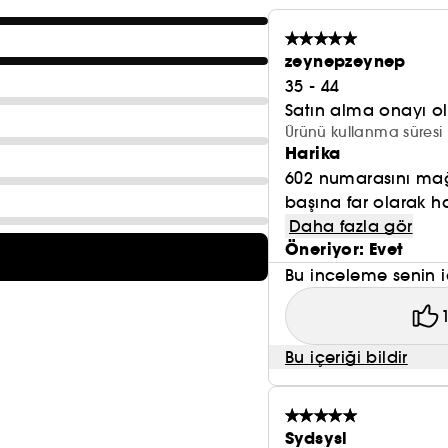
Anında sağlıklı bir görünüm için pigmentlerle zenginl
uygulamadan itibaren yoğun bir renk sunarken cilt üze
zeynepzeynep
sahiptir.
35 - 44
Satın alma onayı 
Ürünü kullanma süresi 
Harika
602 numarasını mağ
başına far olarak ha
Daha fazla gör
Öneriyor: Evet
Bu inceleme senin i
Bu içeriği bildir
Sydsysl