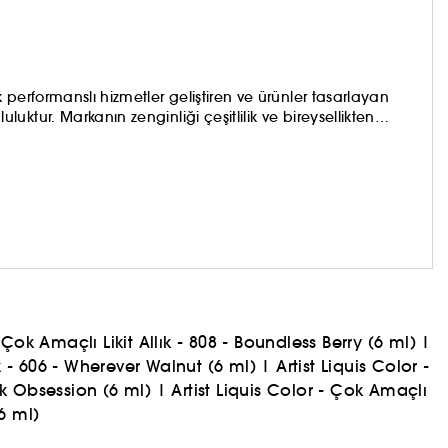
performanslı hizmetler geliştiren ve ürünler tasarlayan
ktur. Markanın zenginliği çeşitlilik ve bireysellikten
ya çıkararak mükemmelleştirmeye teşvik ediyor. Makyaj
elini oluşturan MAKE UP FOR EVER Akademilerimiz, her yıl
 EVER'da biz bir ekibiz, size hizmet veren bir ekibiz ve
- Çok Amaçlı Likit Allık - 808 - Boundless Berry (6 ml)
|
ık - 606 - Wherever Walnut (6 ml)
|
Artist Liquis Color -
ink Obsession (6 ml)
|
Artist Liquis Color - Çok Amaçlı
6 ml)