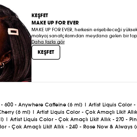
KEŞFET
MAKE UP FOR EVER
MAKE UP FOR EVER, herkesin erişebileceği yüksek 
makyaj sanatçılarından meydana gelen bir toplulu
oluşuruyor ve herkesi kendi benzersizliğini orta
Daha fazla gör
sanatçılarıyla olan özel ve güçlü ilişkimizin tem
KEŞFET
1.300'den fazla kişiye eğitim veriyor. MAKE UP FOR
herkes için buradayız.
ık - 600 - Anywhere Caffeine (6 ml)
|
Artist Liquis Color 
 Cherry (6 ml)
|
Artist Liquis Color - Çok Amaçlı Likit All
l)
|
Artist Liquis Color - Çok Amaçlı Likit Allık - 270 - P
olor - Çok Amaçlı Likit Allık - 240 - Rose Now & Always (