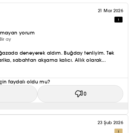
eştirilmiş renkler: ARTIST LIQUID COLOR, ilk
21 Mar 2026
rinde pürüzsüzleştirici ve konforlu bir bitişe
olmayan yorum
Bir ay
azada deneyerek aldım. Buğday tenliyim. Tek
rika, sabahtan akşama kalıcı. Allık olarak...
çin faydalı oldu mu?
1
0
23 Şub 2026