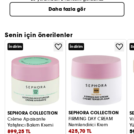
Daha fazla gör
Senin için önerilenler
İndirim
İndirim
S
SEPHORA COLLECTION
SEPHORA COLLECTION
S
FIRMING DAY CREAM
Crème Apaisante
V
Nemlendirici Krem
Yatıştırıcı Bakım Kremi
Yü
425,70 TL
899,25 TL
5