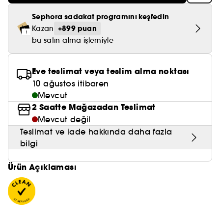
Nemlendirici Bakım
Maske
Okyanus Esansı
Karma ve Yağlı Saçlar
CHAMPO
SOL DE JANEIRO
Sephora sadakat programını keşfedin
Saç Bakım Setleri
SUPERGOOP!
Matlaştırıcı Bakım
+899 puan
Cilt & Makyaj Temizleyiciler
Kuru Saç Bakımı
Kazan
GHD
SUMMER FRIDAYS
bu satın alma işlemiyle
GISOU
Kızarıklık için Bakım
Cilt Bakım Setleri
LE MONDE GOURMAND
ERBORIAN
OUAI
Sıkılaştırıcı ve Lifting Etkili Bakım
Eve teslimat veya teslim alma noktası
OLAPLEX
10 ağustos itibaren
AMIKA
Cilt Tonu Eşitsizliği için Bakım
Mevcut
KÉRASTASE
2 Saatte Mağazadan Teslimat
KAYALI
Gözenek Karşıtı
Mevcut değil
TANGLE TEEZER
LE MONDE GOURMAND
Teslimat ve iade hakkında daha fazla
Işıltı Veren Bakım
bilgi
GISOU
Ürün Açıklaması
K18
KAYALI
ARMANI