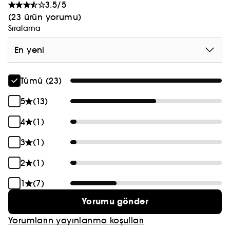
3.5/5
atık ayırma düzenlemelerini kontrol edin).
(23 ürün yorumu)
Sıralama
En yeni
Tümü (23)
5
(13)
4
(1)
3
(1)
2
(1)
1
(7)
Yorumu gönder
Yorumların yayınlanma koşulları