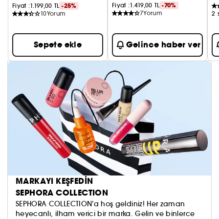
Fiyat :
1.419,00 TL
-70%
Fiyat :
1.199,00 TL
-25%
7
Yorum
10
Yorum
2 
Sepete ekle
Gelince haber ver
MARKAYI KEŞFEDİN
SEPHORA COLLECTION
SEPHORA COLLECTION’a hoş geldiniz! Her zaman
heyecanlı, ilham verici bir marka. Gelin ve binlerce