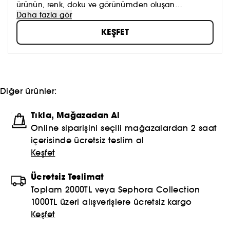
ürünün, renk, doku ve görünümden oluşan
koleksiyonumuzu keşfedin. Dilediğinizi sürmeye, kendi
Daha fazla gör
güzellik anlayışınızı oluşturmaya ve hepsinden de
KEŞFET
öte, aynada gördüklerinizi sevmeye çekinmeyin!
Topla, oyna ve paylaş #sephoracollection
Diğer ürünler:
Tıkla, Mağazadan Al
Online siparişini seçili mağazalardan 2 saat
içerisinde ücretsiz teslim al
Keşfet
Ücretsiz Teslimat
Toplam 2000TL veya Sephora Collection
1000TL üzeri alışverişlere ücretsiz kargo
Keşfet