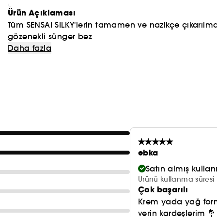
Ürün Açıklaması
Tüm SENSAI SILKY'lerin tamamen ve nazikçe çıkarılma
gözenekli sünger bez
Daha fazla
ebka
Satın almış kulla
Ürünü kullanma süresi 
Çok başarılı
Krem yada yağ forml
verin kardeşlerim 💐