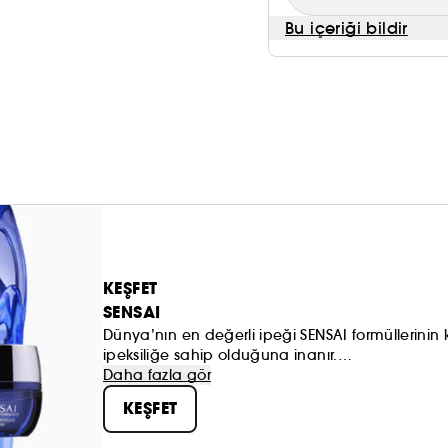
Bu içeriği bildir
KEŞFET
SENSAI
Dünya’nın en değerli ipeği SENSAI formüllerinin
ipeksiliğe sahip olduğuna inanır.
Değerli ana içerik Koishimaru İpeği, ciltteki hiyalü
Daha fazla gör
Besleyici eşsiz bir cilt bakım felsefesi. Cilde muc
KEŞFET
·Tüm SENSAI ürünleri olağanüstü ve inanılmaz ip
·Bireysel ihtiyaçlar için bireysel ürünler.. SENS