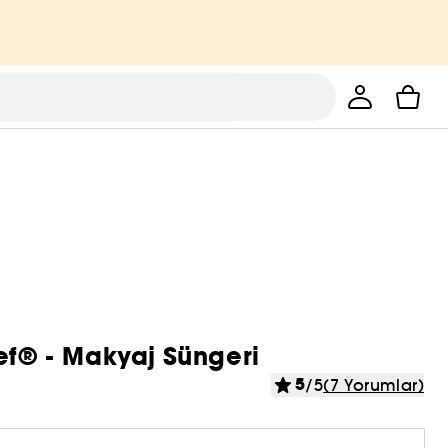
ef® - Makyaj Süngeri
5
/5
(7 Yorumlar)