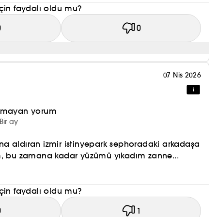
çin faydalı oldu mu?
0
0
07 Nis 2026
olmayan yorum
Bir ay
a aldıran izmir istinyepark sephoradaki arkadaşa
m, bu zamana kadar yüzümü yıkadım zanne...
çin faydalı oldu mu?
0
1