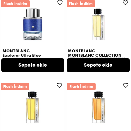
Flash İndirim
Flash İndirim
MONTBLANC
MONTBLANC
Explorer Ultra Blue
MONTBLANC COLLECTION
VETIVER GLACIER EDP 125ML
Eau De Parfum
Sepete ekle
4.083 TL
9.397 TL
Sepete ekle
Başlangıç Fiyatı:
2 ürün seçeneği
Flash İndirim
Flash İndirim