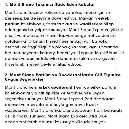
1. Mont Blanc Tarzınızı İfade Eden Kokular
Mont Blanc tarzınızı kokunuzla yansıtabilmeniz için sizi
benzersiz bir deneyime davet ediyor. Markanın
erkek
parfüm
koleksiyonu, farklı tarzlara ve karakterlere hitap
eden geniş bir yelpaze sunuyor. Mont Blanc Explorer, yüksek
enerji ve maceranın izlerini taşıyan bergamot ve deri üst
notalarıyla farkınızın hissedilmesini sağlıyor. Bu koku
cesareti ve özgürlüğü ön plana çıkarırken, aynı zamanda
her ana heyecan katmayı hedefliyor. Legend Mont Blanc ise
odunsu ve deri notalarıyla daha maskulen ve öz güvenli
hissetmek isteyen beylere hitap ediyor.
2. Mont Blanc Parfüm ve Deodorantlarda Cilt Tipinize
Uygun Seçenekler
Mont Blanc hem
erkek deodorant
hem de erkek parfüm
koleksiyonlarıyla cilt tipinize ve tercihlerinize uygun
seçenekler sunuyor. Mont Blanc Legend Red deodorant
odunsu ve meyveli notalarıyla gün boyu tazelik
vadederken, Mont Blanc Explorer deodorant hafif baharatlı
asil bir koku sunuyor. Mont Blanc Explorer Ultra Blue
deodorant ferah odunsu kokusuyla vücudu sarıyor.