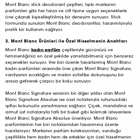
Mont Blanc stick deodorant çeşitleri, tıpkı markanın
parfümleri gibi her tarza ve cilt tipine uygun seçeneklerle
öne çıkarak kişiselleştirilmiş bir deneyim sunuyor. Stick
formunda sunulan Mont Blanc deodorantlar, tasarımlarıyla
pratik bir kullanım sağlıyor.
3. Mont Blanc Ürünleri ile Özel Hissetmenin Anahtarı
Mont Blanc
kadın parfüm
çeşitleriyle gücünüzü ve
feminenliğinizi en özel şekilde yansıtabilmeniz için benzersiz
seçenekler sunuyor. Her biri özenle tasarlanmış Mont Blanc
kadın parfümleri arasında öne çıkan Mont Blanc Signature,
vanilyanın sıcaklığını ve miskin sofistike dokunuşunu bir
araya getirerek çarpıcı bir koku sunuyor.
Mont Blanc Signature serisinin bir diğer yıldızı olan Mont
Blanc Signature Absolue ise özel notalarıyla ruhunuzdaki
ışıltıyı kokunuzla yansıtmanızı sağlıyor. Çiçek, mandalina ve
armut üst notalarıyla tatlı bir buket gibi kokmak isteyenlere
Mont Blanc Signature Absolue öneriliyor. Mont Blanc
parfümlerinin her biri notalarından tasarımına özenle
hazırlanıyor. Markanın parfüm koleksiyonları, sunduğu
çeşitlilikle hem kadın hem de erkekler için özel hissetmenin