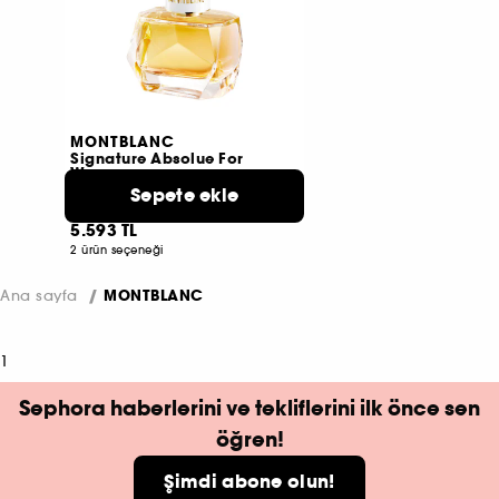
MONTBLANC
Signature Absolue For
Woman
Eau de Parfum
Sepete ekle
5
5.593 TL
2 ürün seçeneği
Ana sayfa
MONTBLANC
1
Sephora haberlerini ve tekliflerini ilk önce sen
öğren!
Şimdi abone olun!