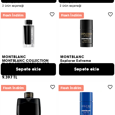
3.915 TL
4.732 TL
Başlangıç Fiyatı:
Başlangıç Fiyatı:
2 ürün seçeneği
2 ürün seçeneği
Flash İndirim
Flash İndirim
MONTBLANC
MONTBLANC
MONTBLANC COLLECTION
Explorer Extreme
BLACK MEISTERSTUCK EDP
Deo Stick
125ML
Sepete ekle
1.599 TL
Sepete ekle
2
9.397 TL
Flash İndirim
Flash İndirim