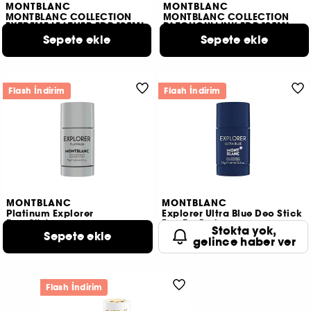
MONTBLANC
MONTBLANC
MONTBLANC COLLECTION
MONTBLANC COLLECTION
EXTREME LEATHER EDP 125ML
PATCHOULI INK EDP 125ML
9.397 TL
Sepete ekle
9.397 TL
Sepete ekle
Flash İndirim
Flash İndirim
MONTBLANC
MONTBLANC
Platinum Explorer
Explorer Ultra Blue Deo Stick
Deo Stick
Eau De Parfum
Stokta yok,
854 TL
Sepete ekle
854 TL
gelince haber ver
Flash İndirim