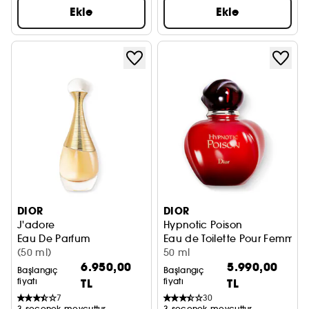
Ekle
Ekle
DIOR
DIOR
J'adore
Hypnotic Poison
Eau De Parfum
Eau de Toilette Pour Femme
(50 ml)
50 ml
6.950,00
5.990,00
Başlangıç
Başlangıç
fiyatı
TL
fiyatı
TL
7
30
3 seçenek mevcuttur
3 seçenek mevcuttur