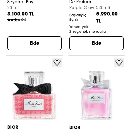
Seyahat Boy
De Parfum
20 ml
Parfüm
Purple Glow (50 ml)
3.100,00 TL
5.990,00
Başlangıç
4
fiyatı
TL
Yorum yok
2 seçenek mevcuttur
Ekle
Ekle
DIOR
DIOR