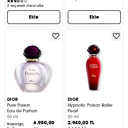
12
2 seçenek mevcuttur
Ekle
Ekle
DIOR
DIOR
Pure Poison
Hypnotic Poison Roller
Eau de Parfum
Pearl
50 ml
Seyahat Boy
20 ml
6.950,00
2.940,00 TL
Başlangıç