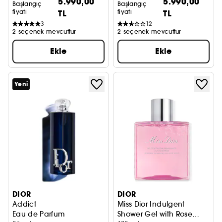
5.990,00
5.990,00
Başlangıç
Başlangıç
fiyatı
TL
fiyatı
TL
3
12
2 seçenek mevcuttur
2 seçenek mevcuttur
Ekle
Ekle
Yeni
DIOR
DIOR
Addict
Miss Dior Indulgent
Eau de Parfum
Shower Gel with Rose