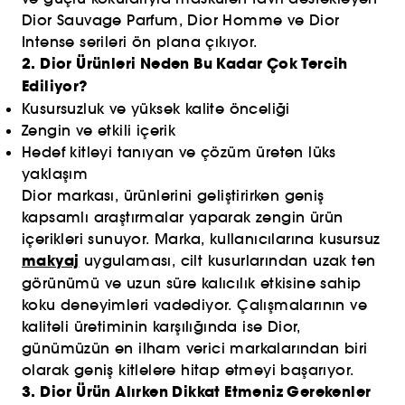
Dior Sauvage Parfum, Dior Homme ve Dior
Intense serileri ön plana çıkıyor.
2. Dior Ürünleri Neden Bu Kadar Çok Tercih
Ediliyor?
Kusursuzluk ve yüksek kalite önceliği
Zengin ve etkili içerik
Hedef kitleyi tanıyan ve çözüm üreten lüks
yaklaşım
Dior markası, ürünlerini geliştirirken geniş
kapsamlı araştırmalar yaparak zengin ürün
içerikleri sunuyor. Marka, kullanıcılarına kusursuz
makyaj
uygulaması, cilt kusurlarından uzak ten
görünümü ve uzun süre kalıcılık etkisine sahip
koku deneyimleri vadediyor. Çalışmalarının ve
kaliteli üretiminin karşılığında ise Dior,
günümüzün en ilham verici markalarından biri
olarak geniş kitlelere hitap etmeyi başarıyor.
3. Dior Ürün Alırken Dikkat Etmeniz Gerekenler