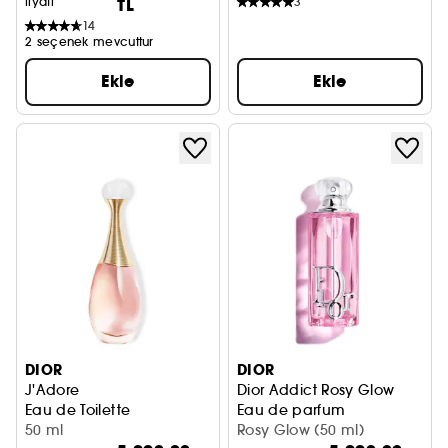
fiyatı
TL
3
14
2 seçenek mevcuttur
Ekle
Ekle
DIOR
DIOR
J'Adore
Dior Addict Rosy Glow
Eau de Toilette
Eau de parfum
50 ml
Parfüm
Rosy Glow (50 ml)