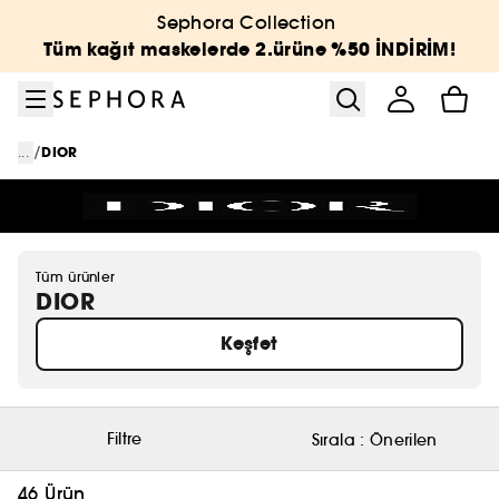
Menüye git
Ana içeriğe git
Alt bilgiye git
Sephora Collection
Tüm kağıt maskelerde 2.ürüne %50 İNDİRİM!
/
...
DIOR
Tüm ürünler
DIOR
Keşfet
Filtre
Sırala :
Önerilen
46 Ürün