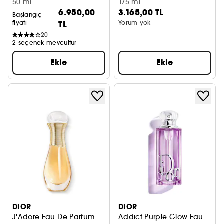
50 ml
Water – Shower Gel for
175 ml
6.950,00
3.165,00 TL
the Body
Başlangıç
fiyatı
TL
Yorum yok
20
2 seçenek mevcuttur
Ekle
Ekle
DIOR
DIOR
J'Adore Eau De Parfüm
Addict Purple Glow Eau