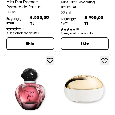
Miss Dior Essence
Miss Dior Blooming
Essence de Parfum
Bouquet
50 ml
Eau de Toilette
50 ml
8.530,00
5.990,00
Başlangıç
Başlangıç
fiyatı
TL
fiyatı
TL
13
18
3 seçenek mevcuttur
2 seçenek mevcuttur
Ekle
Ekle