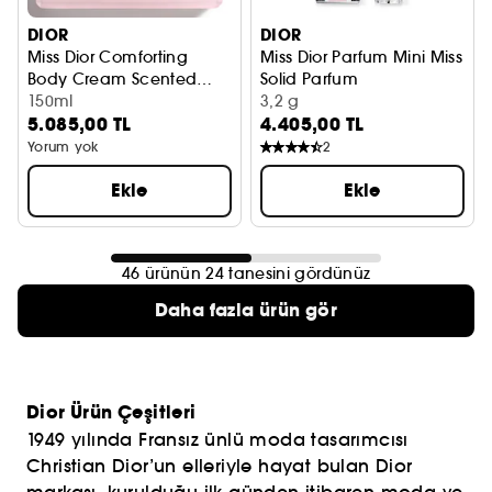
DIOR
DIOR
Miss Dior Comforting
Miss Dior Parfum Mini Miss
Body Cream Scented
Solid Parfum
hydrating body cream
Vücut Kremi
150ml
Katı Parfüm
3,2 g
5.085,00 TL
4.405,00 TL
Yorum yok
2
Ekle
Ekle
46 ürünün 24 tanesini gördünüz
Daha fazla ürün gör
Dior Ürün Çeşitleri
1949 yılında Fransız ünlü moda tasarımcısı
Christian Dior’un elleriyle hayat bulan Dior