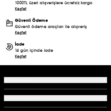
1000TL üzeri alışverişlere ücretsiz kargo
Keşfet
Güvenli Ödeme
Güvenli ödeme araçları ile alışveriş
Keşfet
İade
14 gün içinde iade
Keşfet
Hakkımızda
Mağazalar
Profil Bilgilerim
Üyelik Sözleşmesi
Siparişlerim
Sephora Kart
Genel Şartlar ve Koşullar
Kampanyalar