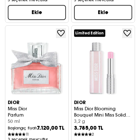
Ekle
Ekle
Limited Edition
DIOR
DIOR
Miss Dior
Miss Dior Blooming
Parfum
Bouquet Mini Miss Solid
50 ml
Parfume
Katı Parfüm
3,2 g
7.120,00 TL
3.785,00 TL
Başlangıç fiyatı
11
2
3 seçenek mevcuttur