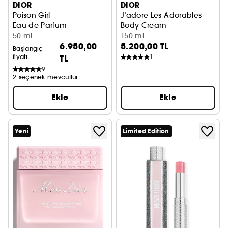
DIOR
DIOR
Poison Girl
J’adore Les Adorables
Eau de Parfum
Body Cream
50 ml
Kokulu Vücut Kremi
150 ml
6.950,00
5.200,00 TL
Başlangıç
fiyatı
TL
1
9
2 seçenek mevcuttur
Ekle
Ekle
Yeni
Limited Edition