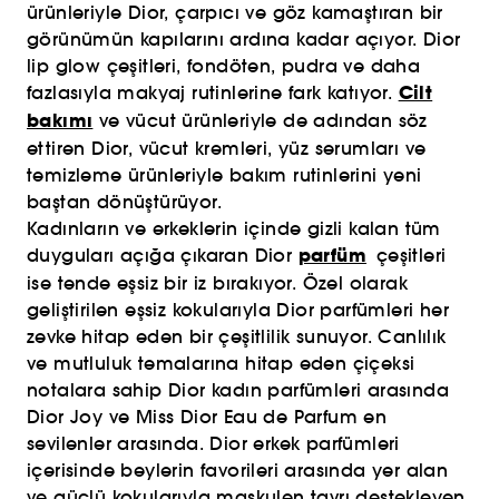
ürünleriyle Dior, çarpıcı ve göz kamaştıran bir
görünümün kapılarını ardına kadar açıyor. Dior
lip glow çeşitleri, fondöten, pudra ve daha
Cilt
fazlasıyla makyaj rutinlerine fark katıyor.
bakımı
ve vücut ürünleriyle de adından söz
ettiren Dior, vücut kremleri, yüz serumları ve
temizleme ürünleriyle bakım rutinlerini yeni
baştan dönüştürüyor.
Kadınların ve erkeklerin içinde gizli kalan tüm
parfüm
duyguları açığa çıkaran Dior
çeşitleri
ise tende eşsiz bir iz bırakıyor. Özel olarak
geliştirilen eşsiz kokularıyla Dior parfümleri her
zevke hitap eden bir çeşitlilik sunuyor. Canlılık
ve mutluluk temalarına hitap eden çiçeksi
notalara sahip Dior kadın parfümleri arasında
Dior Joy ve Miss Dior Eau de Parfum en
sevilenler arasında. Dior erkek parfümleri
içerisinde beylerin favorileri arasında yer alan
ve güçlü kokularıyla maskulen tavrı destekleyen