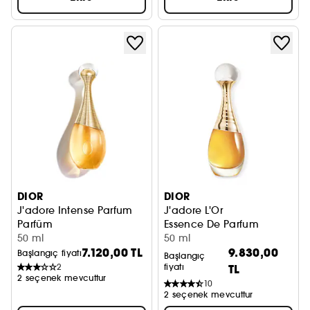
DIOR
DIOR
J'adore Intense Parfum
J'adore L'Or
Parfüm
Essence De Parfum
50 ml
50 ml
7.120,00 TL
9.830,00
Başlangıç fiyatı
Başlangıç
2
fiyatı
TL
2 seçenek mevcuttur
10
2 seçenek mevcuttur