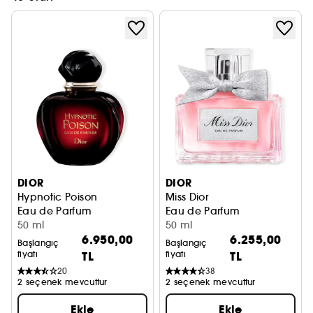
DIOR
DIOR
Hypnotic Poison
Miss Dior
Eau de Parfum
Eau de Parfum
50 ml
50 ml
6.950,00
6.255,00
Başlangıç
Başlangıç
fiyatı
TL
fiyatı
TL
20
38
2 seçenek mevcuttur
2 seçenek mevcuttur
Ekle
Ekle