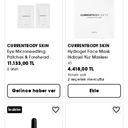
CURRENTBODY SKIN
CURRENTBODY SKIN
Eye Microneedling
Hydrogel Face Mask
Patches & Forehead
Hidrojel Yüz Maskesi
11.133,00 TL
Microneedling Patches
x5
4.418,00 TL
2 ürün
Yorum yok
2 seçenek mevcuttur
Gelince haber ver
Ekle
İndirim