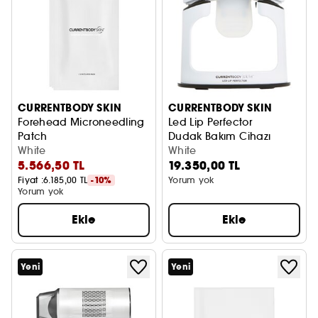
CURRENTBODY SKIN
CURRENTBODY SKIN
Forehead Microneedling
Led Lip Perfector
Patch
Dudak Bakım Cihazı
Alın Bakım Maskesi
White
White
5.566,50 TL
19.350,00 TL
Fiyat :
6.185,00 TL
-10%
Yorum yok
Yorum yok
Ekle
Ekle
Yeni
Yeni