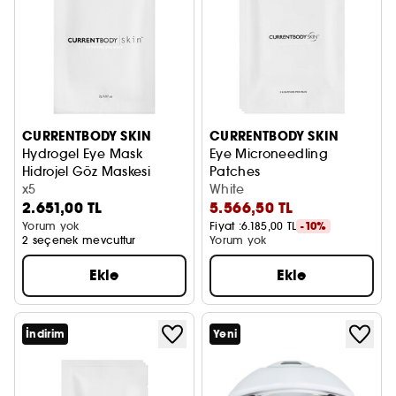
CURRENTBODY SKIN
CURRENTBODY SKIN
Hydrogel Eye Mask
Eye Microneedling
Hidrojel Göz Maskesi
Patches
x5
Göz Bakım Maskesi
White
2.651,00 TL
5.566,50 TL
Yorum yok
Fiyat :
6.185,00 TL
-10%
2 seçenek mevcuttur
Yorum yok
Ekle
Ekle
İndirim
Yeni