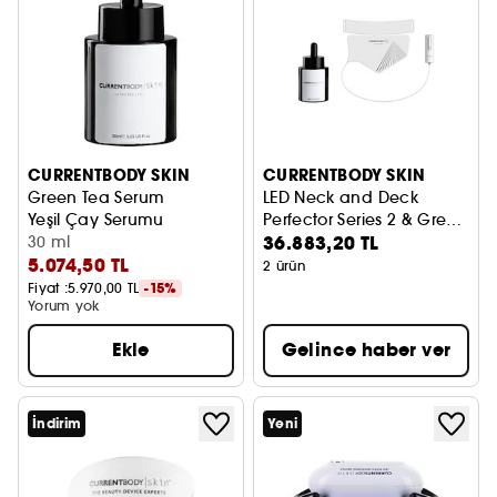
CURRENTBODY SKIN
CURRENTBODY SKIN
Green Tea Serum
LED Neck and Deck
Yeşil Çay Serumu
Perfector Series 2 & Green
36.883,20 TL
30 ml
Tea Serum
5.074,50 TL
2 ürün
Fiyat :
5.970,00 TL
-15%
Yorum yok
Ekle
Gelince haber ver
İndirim
Yeni