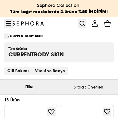
Menüye git
Ana içeriğe git
Alt bilgiye git
Sephora Collection
Tüm kağıt maskelerde 2.ürüne %50 İNDİRİM!
/
...
CURRENTBODY SKIN
Tüm ürünler
CURRENTBODY SKIN
Hızlı bağlantıları atla
Cilt Bakımı
Vücut ve Banyo
Filtre
Sırala :
Önerilen
15 Ürün