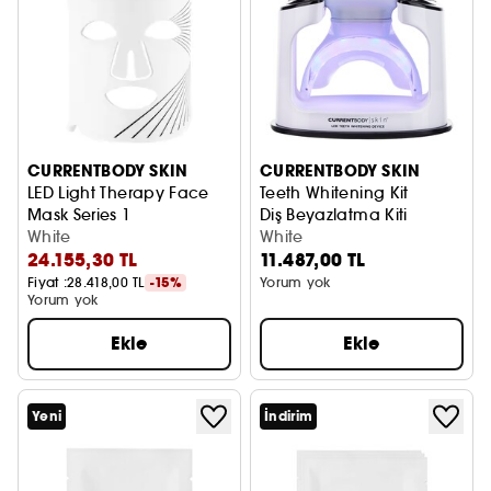
CURRENTBODY SKIN
CURRENTBODY SKIN
LED Light Therapy Face
Teeth Whitening Kit
Mask Series 1
Diş Beyazlatma Kiti
Yüz Bakım Cihazı Series 1
White
White
24.155,30 TL
11.487,00 TL
Fiyat :
28.418,00 TL
-15%
Yorum yok
Yorum yok
Ekle
Ekle
Yeni
İndirim