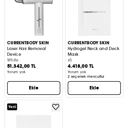
CURRENTBODY SKIN
CURRENTBODY SKIN
Laser Hair Removal
Hydrogel Neck and Deck
Device
Mask
Lazer Epilasyon Cihazı
White
Hidrojel Boyun ve Dekolte Mas
x5
51.342,00 TL
4.418,00 TL
Yorum yok
Yorum yok
2 seçenek mevcuttur
Ekle
Ekle
Yeni