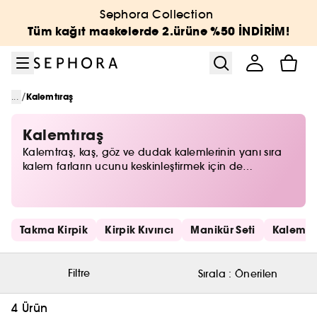
Menüye git
Ana içeriğe git
Alt bilgiye git
Sephora Collection
Tüm kağıt maskelerde 2.ürüne %50 İNDİRİM!
/
...
Kalemtıraş
Kalemtıraş
Kalemtraş, kaş, göz ve dudak kalemlerinin yanı sıra
kalem farların ucunu keskinleştirmek için de
kullanılıyor. Ucu yuvarlak hale gelen makyaj
kalemleri yeterince net ve başarılı sonuçlar vermediği
için mutlaka her makyaj çantasında bulunması
gereken kalemtraşlar, temizleme aparatları ve atık
Hızlı bağlantıları atla
Takma Kirpik
Kirpik Kıvırıcı
Manikür Seti
Kalemtı
hazneleri ile pratik ve hijyenik bir kullanım sunuyor.
Filtre
Sırala :
Önerilen
4 Ürün