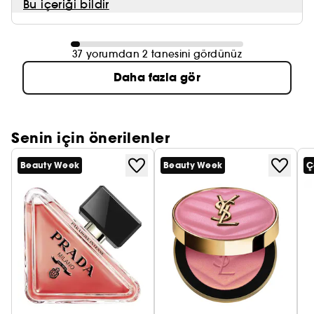
Bu içeriği bildir
37 yorumdan 2 tanesini gördünüz
Daha fazla gör
Senin için önerilenler
Beauty Week
Beauty Week
Ç