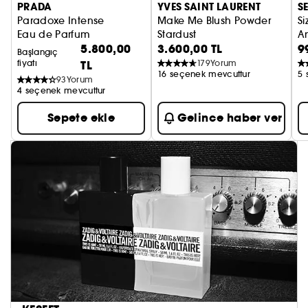
PRADA
YVES SAINT LAURENT
S
Paradoxe Intense
Make Me Blush Powder
Si
Eau de Parfum
Stardust
An
5.800,00
3.600,00 TL
9
Allık
Başlangıç
fiyatı
TL
179
Yorum
16 seçenek mevcuttur
5 
93
Yorum
4 seçenek mevcuttur
Sepete ekle
Gelince haber ver