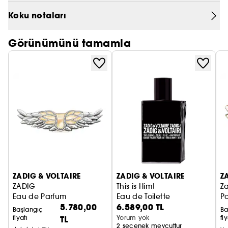
Notalar; ZADIG&VOLTAIRE'in imza içeriği sandal
PRADA
Koku notaları
ağacı
CHLOÉ
Görünümünü tamamla
JEAN PAUL GAULTIER
ZADIG & VOLTAIRE
ZADIG & VOLTAIRE
Z
ZADIG
This is Him!
Za
Eau de Parfum
Eau de Toilette
Pa
5.780,00
6.589,00 TL
Başlangıç
Ba
fiyatı
TL
Yorum yok
fiy
2 seçenek mevcuttur