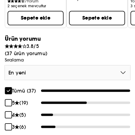
7
Yorum
Yo
2 seçenek mevcuttur
3 
Sepete ekle
Sepete ekle
Ürün yorumu
3.8/5
(37 ürün yorumu)
Sıralama
En yeni
Tümü (37)
5
(19)
4
(5)
3
(6)