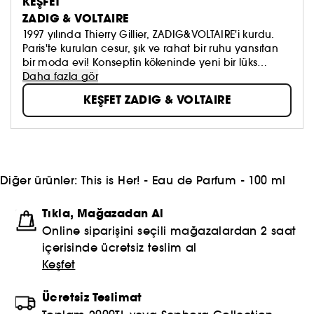
KEŞFET
ZADIG & VOLTAIRE
1997 yılında Thierry Gillier, ZADIG&VOLTAIRE'i kurdu.
Paris'te kurulan cesur, şık ve rahat bir ruhu yansıtan
bir moda evi! Konseptin kökeninde yeni bir lüks
yorumu mevcut: The "Easy Luxury"...
Daha fazla gör
KEŞFET ZADIG & VOLTAIRE
Diğer ürünler:
This is Her! - Eau de Parfum - 100 ml
Tıkla, Mağazadan Al
Online siparişini seçili mağazalardan 2 saat
içerisinde ücretsiz teslim al
Keşfet
Ücretsiz Teslimat