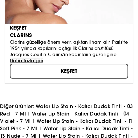
KEŞFET
CLARINS
Clarins güzelliğe önem verir, aşktan ilham alır. Paris’te
1954 yılında kapılarını açtığı ilk Clarins enstitüsü
Jacques Courtin-Clarins’in kadınların güzelliğine
duyduğu aşk ve saygıdan doğmuştur. Lüks segment
Daha fazla gör
Cilt bakımı kategorisinde Avrupa’nın 1 numaralı
KEŞFET
markası olan Clarins, kadınlara doğanın en iyisini, en
değerli içeriklerini sunmak için durmadan
çalışmaktadır.
Diğer ürünler:
Water Lip Stain - Kalıcı Dudak Tinti - 03
Red - 7 Ml
|
Water Lip Stain - Kalıcı Dudak Tinti - 04
Violet - 7 Ml
|
Water Lip Stain - Kalıcı Dudak Tinti - 11
Soft Pink - 7 Ml
|
Water Lip Stain - Kalıcı Dudak Tinti -
13 Nude - 7 Ml
|
Water Lip Stain - Kalıcı Dudak Tinti -