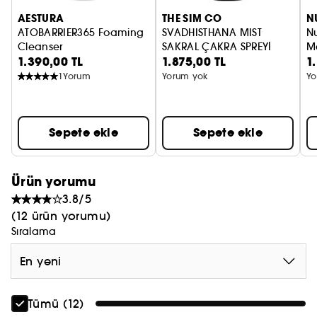
Tam 300 öpücüğe⁴ kadar dayanır!
AESTURA
THE SIM CO
N
ATOBARRIER365 Foaming
SVADHISTHANA MIST
Nu
*Organik içerikler Avrupa yönetmeliğine uygundur
Cleanser
SAKRAL ÇAKRA SPREYİ
M
(CE 2018/848).
1.390,00 TL
1.875,00 TL
1
pH dengeleyici köpük temizleyici
M
¹Tüketici testi – 109 kadın, ilk kullanım sonrası
1
Yorum
Yorum yok
Yo
²Klinik test – 29 kadın, 24 saat boyunca
³Klinik test – 24 kadın, 8 saat boyunca
⁴Klinik test – 33 gönüllü ile
Sepete ekle
Sepete ekle
Ürün yorumu
3.8/5
(12 ürün yorumu)
Sıralama
En yeni
Tümü (12)