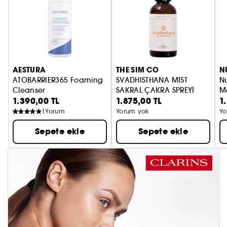
AESTURA
THE SIM CO
N
ATOBARRIER365 Foaming
SVADHISTHANA MIST
Nu
Cleanser
SAKRAL ÇAKRA SPREYİ
M
1.390,00 TL
1.875,00 TL
1
pH dengeleyici köpük temizleyici
M
1
Yorum
Yorum yok
Yo
Sepete ekle
Sepete ekle