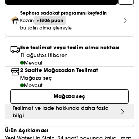
Nemlendirici Bakım
Maske
Okyanus Esansı
Karma ve Yağlı Saçlar
CHAMPO
SOL DE JANEIRO
Saç Bakım Setleri
Sephora sadakat programını keşfedin
SUPERGOOP!
Matlaştırıcı Bakım
Cilt & Makyaj Temizleyiciler
Kuru Saç Bakımı
GHD
+1806 puan
Kazan
SUMMER FRIDAYS
GISOU
bu satın alma işlemiyle
Kızarıklık için Bakım
Cilt Bakım Setleri
LE MONDE GOURMAND
ERBORIAN
OUAI
Sıkılaştırıcı ve Lifting Etkili Bakım
Eve teslimat veya teslim alma noktası
OLAPLEX
AMIKA
11 ağustos itibaren
Cilt Tonu Eşitsizliği için Bakım
Mevcut
KÉRASTASE
KAYALI
2 Saatte Mağazadan Teslimat
Gözenek Karşıtı
TANGLE TEEZER
Mağaza seç
LE MONDE GOURMAND
Işıltı Veren Bakım
Mevcut
GISOU
Mağaza seç
K18
Teslimat ve iade hakkında daha fazla
bilgi
KAYALI
Ürün Açıklaması
ARMANI
Yeni Water Lip Stain, 24 saat² boyunca kalıcı, mat