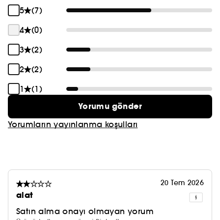
5
(7)
4
(0)
3
(2)
2
(2)
1
(1)
Yorumu gönder
Yorumların yayınlanma koşulları
20 Tem 2026
alat
Satın alma onayı olmayan yorum