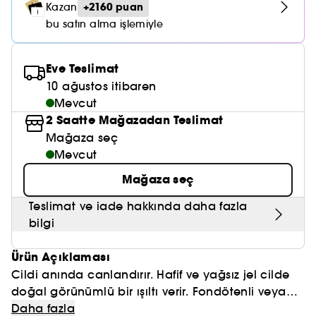
Nemlendirici Bakım
+2160 puan
Kazan
Maske
Okyanus Esansı
Karma ve Yağlı Saçlar
CHAMPO
SOL DE JANEIRO
bu satın alma işlemiyle
Saç Bakım Setleri
SUPERGOOP!
Matlaştırıcı Bakım
Cilt & Makyaj Temizleyiciler
Kuru Saç Bakımı
GHD
SUMMER FRIDAYS
GISOU
Kızarıklık için Bakım
Eve Teslimat
Cilt Bakım Setleri
LE MONDE GOURMAND
ERBORIAN
10 ağustos itibaren
OUAI
Sıkılaştırıcı ve Lifting Etkili Bakım
Mevcut
OLAPLEX
2 Saatte Mağazadan Teslimat
AMIKA
Cilt Tonu Eşitsizliği için Bakım
Mağaza seç
KÉRASTASE
KAYALI
Mevcut
Gözenek Karşıtı
TANGLE TEEZER
Mağaza seç
LE MONDE GOURMAND
Işıltı Veren Bakım
Teslimat ve iade hakkında daha fazla
GISOU
bilgi
K18
Ürün Açıklaması
KAYALI
Cildi anında canlandırır. Hafif ve yağsız jel cilde
doğal görünümlü bir ışıltı verir. Fondötenli veya
ARMANI
fondötensiz, cilde anında bronzluk etkisi ve
Cildinize güneşte öpülmüş bir parlaklık
Daha fazla