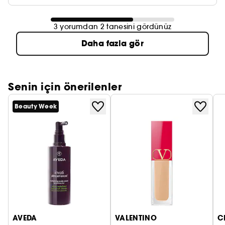
3 yorumdan 2 tanesini gördünüz
Daha fazla gör
Senin için önerilenler
Beauty Week
AVEDA
VALENTINO
C