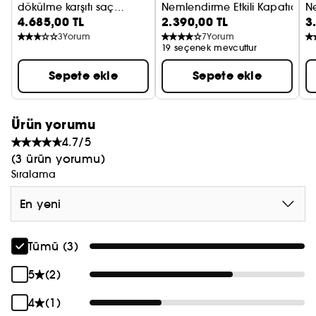
dökülme karşıtı saç
Nemlendirme Etkili Kapatıcı
Ne
4.685,00 TL
2.390,00 TL
3
serumu
3
Yorum
7
Yorum
19 seçenek mevcuttur
Sepete ekle
Sepete ekle
Ürün yorumu
4.7/5
(3 ürün yorumu)
Sıralama
En yeni
Tümü (3)
5
(2)
4
(1)