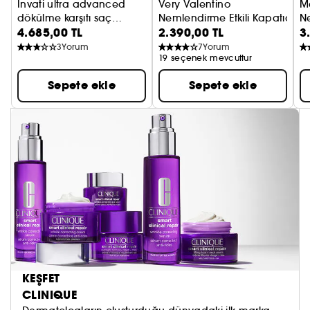
Invati ultra advanced
Very Valentino
M
dökülme karşıtı saç
Nemlendirme Etkili Kapatıcı
Ne
4.685,00 TL
2.390,00 TL
3
serumu
3
Yorum
7
Yorum
19 seçenek mevcuttur
Sepete ekle
Sepete ekle
KEŞFET
CLINIQUE