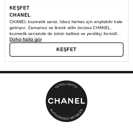
KEŞFET
CHANEL
CHANEL kozmetik serisi, lüksü herkes için erişilebilir hale
getiriyor. Zamansız ve ikonik stilin öncüsü CHANEL,
kozmetik serisinde de üstün kalitesi ve yenilikçi formülleri
Daha fazla gör
ile fark yaratmaya devam ediyor. Cilt bakım, makyaj ve
parfüm kategorilerinde CHANEL ayrıcalığını keşfedin!
KEŞFET