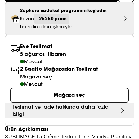
Nemlendirici Bakım
Maske
Okyanus Esansı
Karma ve Yağlı Saçlar
CHAMPO
SOL DE JANEIRO
Sephora sadakat programını keşfedin
Saç Bakım Setleri
SUPERGOOP!
Matlaştırıcı Bakım
Cilt & Makyaj Temizleyiciler
Kuru Saç Bakımı
+25250 puan
Kazan
GHD
SUMMER FRIDAYS
GISOU
bu satın alma işlemiyle
Kızarıklık için Bakım
Cilt Bakım Setleri
LE MONDE GOURMAND
ERBORIAN
OUAI
Sıkılaştırıcı ve Lifting Etkili Bakım
Eve Teslimat
OLAPLEX
5 ağustos itibaren
AMIKA
Cilt Tonu Eşitsizliği için Bakım
Mevcut
KÉRASTASE
KAYALI
2 Saatte Mağazadan Teslimat
Gözenek Karşıtı
Mağaza seç
TANGLE TEEZER
LE MONDE GOURMAND
Işıltı Veren Bakım
Mevcut
GISOU
Mağaza seç
K18
Teslimat ve iade hakkında daha fazla
bilgi
KAYALI
Ürün Açıklaması
ARMANI
SUBLIMAGE La Crème Texture Fine, Vanilya Planifolia