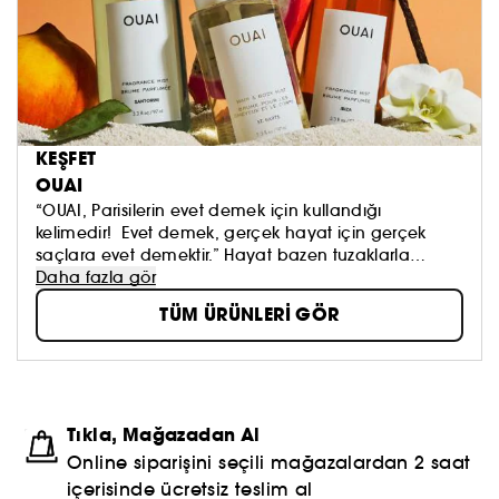
KEŞFET
OUAI
“OUAI, Parisilerin evet demek için kullandığı
kelimedir! Evet demek, gerçek hayat için gerçek
saçlara evet demektir.” Hayat bazen tuzaklarla
doludur, bu yüzden güzelliğin kolay olması
Daha fazla gör
gerektiğine inanıyoruz. Banyonuz çok şık olmak
TÜM ÜRÜNLERİ GÖR
üzere.
Tıkla, Mağazadan Al
Online siparişini seçili mağazalardan 2 saat
içerisinde ücretsiz teslim al