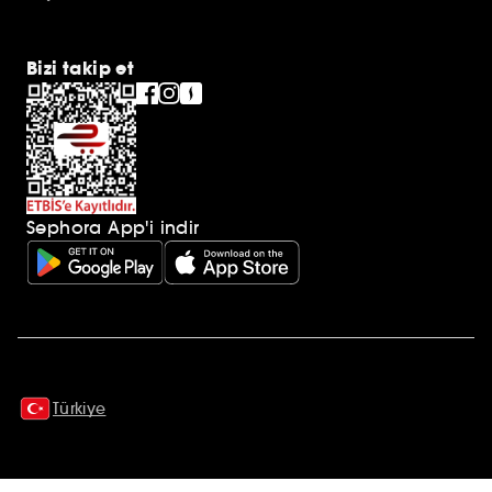
Bizi takip et
Sephora App'i indir
Ek açıklamalar
Türkiye