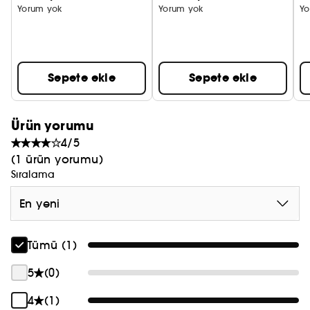
Yorum yok
Yorum yok
Yo
Sepete ekle
Sepete ekle
Ürün yorumu
4/5
(1 ürün yorumu)
Sıralama
En yeni
Tümü (1)
5
(0)
4
(1)