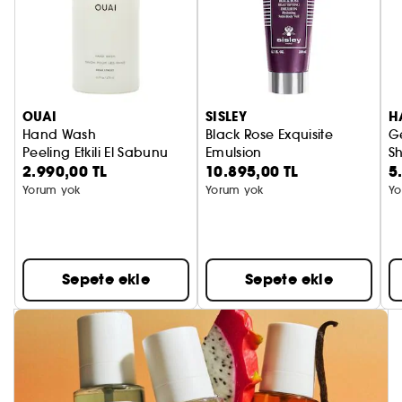
OUAI
SISLEY
H
Hand Wash
Black Rose Exquisite
Ge
Peeling Etkili El Sabunu
Emulsion
S
2.990,00 TL
10.895,00 TL
5
Nemlendirici
E
Yorum yok
Yorum yok
Yo
Sepete ekle
Sepete ekle