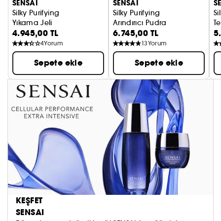
SENSAI
SENSAI
S
Silky Purifying
Silky Purifying
Si
Yıkama Jeli
Arındırıcı Pudra
T
4.945,00 TL
6.745,00 TL
5
4
Yorum
13
Yorum
Sepete ekle
Sepete ekle
KEŞFET
SENSAI