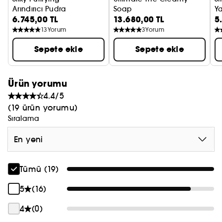
Arındırıcı Pudra
Soap
Ya
6.745,00 TL
13.680,00 TL
5
Temizleyici
13
Yorum
3
Yorum
Sepete ekle
Sepete ekle
Ürün yorumu
4.4/5
(19 ürün yorumu)
Sıralama
En yeni
Tümü (19)
5
(16)
4
(0)