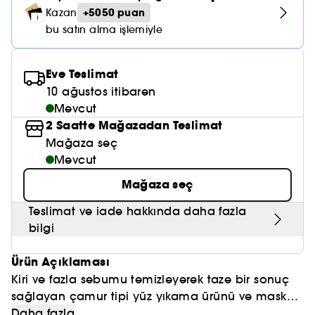
Nemlendirici Bakım
Maske
Okyanus Esansı
Karma ve Yağlı Saçlar
+5050 puan
CHAMPO
Kazan
SOL DE JANEIRO
Saç Bakım Setleri
SUPERGOOP!
bu satın alma işlemiyle
Matlaştırıcı Bakım
Cilt & Makyaj Temizleyiciler
Kuru Saç Bakımı
GHD
SUMMER FRIDAYS
GISOU
Kızarıklık için Bakım
Cilt Bakım Setleri
Eve Teslimat
LE MONDE GOURMAND
ERBORIAN
10 ağustos itibaren
OUAI
Sıkılaştırıcı ve Lifting Etkili Bakım
Mevcut
OLAPLEX
AMIKA
2 Saatte Mağazadan Teslimat
Cilt Tonu Eşitsizliği için Bakım
Mağaza seç
KÉRASTASE
KAYALI
Gözenek Karşıtı
Mevcut
TANGLE TEEZER
Mağaza seç
LE MONDE GOURMAND
Işıltı Veren Bakım
GISOU
Teslimat ve iade hakkında daha fazla
bilgi
K18
Ürün Açıklaması
KAYALI
Kiri ve fazla sebumu temizleyerek taze bir sonuç
sağlayan çamur tipi yüz yıkama ürünü ve maske.
ARMANI
Yağlı ciltler için uygundur.
Daha fazla