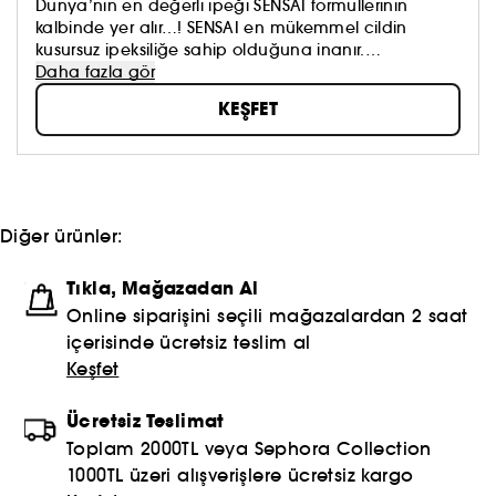
Dünya’nın en değerli ipeği SENSAI formüllerinin
kalbinde yer alır…! SENSAI en mükemmel cildin
kusursuz ipeksiliğe sahip olduğuna inanır.
Değerli ana içerik Koishimaru İpeği, ciltteki
Daha fazla gör
hiyalüronik asit üretimini uyarır.
KEŞFET
Besleyici eşsiz bir cilt bakım felsefesi. Cilde mucizevi
ipeksi ve pürüzsüz bir sonuç sunar.
·Tüm SENSAI ürünleri olağanüstü ve inanılmaz ipeksi
bir yumuşak dokuya sahiptir.
·Bireysel ihtiyaçlar için bireysel ürünler.. SENSAI ile her
bireyin cilt ihtiyacına uygun mükemmel çözümler
Diğer ürünler:
mevcuttur!
Tıkla, Mağazadan Al
Online siparişini seçili mağazalardan 2 saat
içerisinde ücretsiz teslim al
Keşfet
Ücretsiz Teslimat
Toplam 2000TL veya Sephora Collection
1000TL üzeri alışverişlere ücretsiz kargo