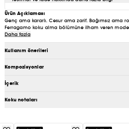
Ürün Açıklaması
Genç ama kararlı. Cesur ama zarif. Bağımsız ama rom
Ferragamo koku alma bölümüne ilham veren moder
alan bir paradoksu temsil ediyor. Sıradan malzemeler
Daha fazla
Signorina Ribelle'in tavrını mükemmel bir şekilde somu
Mandalina, sulu Kırmızı Armut, Pembe Biber ve ces
kontrastlara dayanan devrim niteliğinde bir kreasyo
Kullanım önerileri
ve Yasemin - Hindistan Cevizi Sütü, Vanilyalı Gelato 
Kompozisyonlar
İçerik
Koku notaları