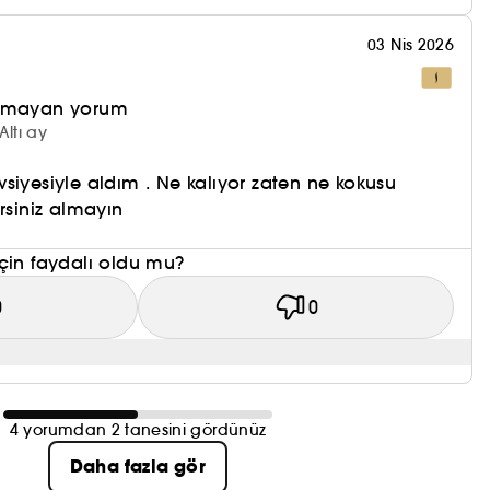
03 Nis 2026
olmayan yorum
Altı ay
siyesiyle aldım . Ne kalıyor zaten ne kokusu
rsiniz almayın
çin faydalı oldu mu?
0
0
4 yorumdan 2 tanesini gördünüz
Daha fazla gör