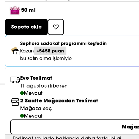
50 ml
Sepete ekle
Sephora sadakat programını keşfedin
+5458 puan
Kazan
bu satın alma işlemiyle
Eve Teslimat
11 ağustos itibaren
Mevcut
2 Saatte Mağazadan Teslimat
Mağaza seç
Mevcut
Mağaz
Teslimat ve iade hakkında daha fazla bilgi