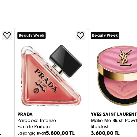
Beauty Week
Beauty Week
PRADA
YVES SAINT LAURENT
9
Paradoxe Intense
Make Me Blush Powd
Eau de Parfum
Stardust
L
5.800,00 TL
3.600,00 TL
Allık
Başlangıç fiyatı