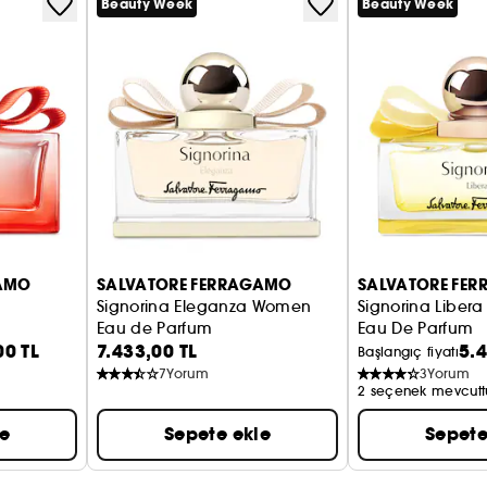
Beauty Week
Beauty Week
GAMO
SALVATORE FERRAGAMO
SALVATORE FE
Signorina Eleganza Women
Signorina Libera
Eau de Parfum
Eau De Parfum
00 TL
7.433,00 TL
5.4
Başlangıç fiyatı
7
Yorum
3
Yorum
2 seçenek mevcutt
le
Sepete ekle
Sepete