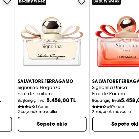
Beauty Week
Beauty Week
SALVATORE FERRAGAMO
SALVATORE FERRA
9
Signorina Eleganza
Signorina Unica
eau de parfum
Eau de Parfum
L
5.458,00 TL
5.458,
Başlangıç fiyatı
Başlangıç fiyatı
1
Yorum
5
Yorum
2 seçenek mevcuttur
2 seçenek mevcuttur
Sepete ekle
Sepete ek