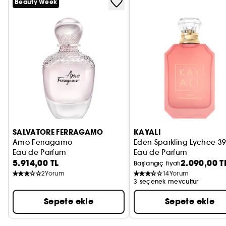
Beauty Week
PRADA
CHLOÉ
JEAN PAUL GAULTIER
SALVATORE FERRAGAMO
KAYALI
Amo Ferragamo
Eden Sparkling Lychee 3
Eau de Parfum
Eau de Parfum
5.914,00 TL
2.090,00 T
Başlangıç fiyatı
2
Yorum
14
Yorum
3 seçenek mevcuttur
Sepete ekle
Sepete ekle