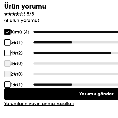
Ürün yorumu
3.5/5
(4 ürün yorumu)
Tümü (4)
5
(1)
4
(2)
3
(0)
2
(0)
1
(1)
Yorumu gönder
Yorumların yayınlanma koşulları