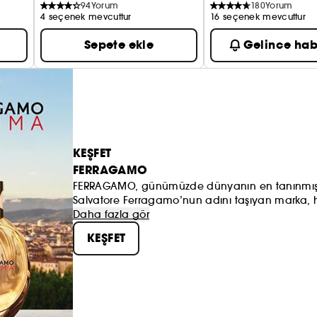
94
Yorum
180
Yorum
4 seçenek mevcuttur
16 seçenek mevcuttur
Sepete ekle
Gelince hab
KEŞFET
FERRAGAMO
FERRAGAMO, günümüzde dünyanın en tanınmış l
Salvatore Ferragamo’nun adını taşıyan marka, hâ
değerlere bağlı kalmaktadır. Lüks, sofistike zarafet 
Daha fazla gör
malzemelerle ve üstün işçiliğe olan bağlılıkla b
KEŞFET