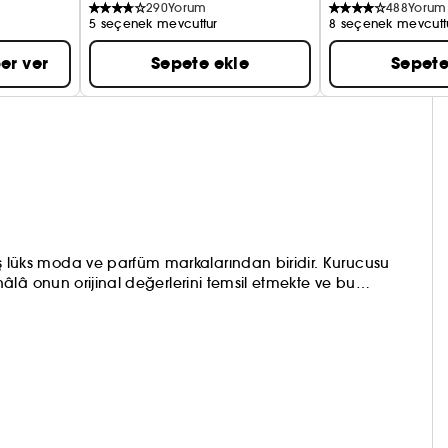
290
Yorum
488
Yorum
5 seçenek mevcuttur
8 seçenek mevcutt
er ver
Sepete ekle
Sepete
üks moda ve parfüm markalarından biridir. Kurucusu
lâ onun orijinal değerlerini temsil etmekte ve bu
ve stil, yaratıcılık ve yenilikçilik; en yüksek kalite
irleşerek her Ferragamo ürününün merkezinde yer alır.