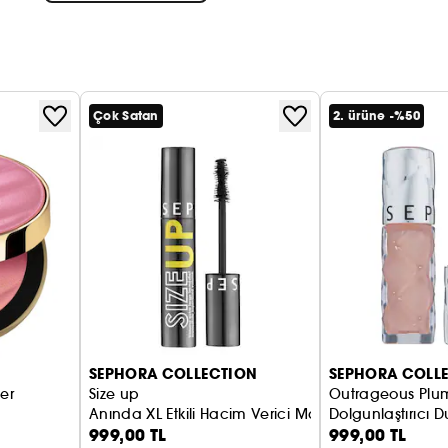
Çok Satan
2. ürüne -%50
SEPHORA COLLECTION
SEPHORA COLL
er
Size up
Outrageous Plum
Anında XL Etkili Hacim Verici Maskara
Dolgunlaştırıcı D
999,00 TL
999,00 TL