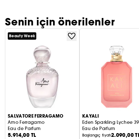
Senin için önerilenler
Beauty Week
SALVATORE FERRAGAMO
KAYALI
Amo Ferragamo
Eden Sparkling Lychee 3
Eau de Parfum
Eau de Parfum
5.914,00 TL
2.090,00 T
Başlangıç fiyatı