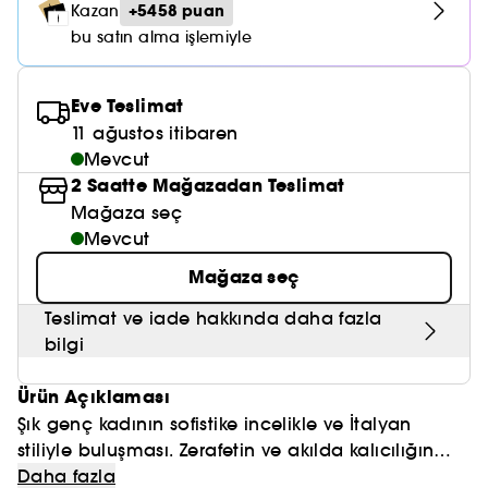
Nemlendirici Bakım
+5458 puan
Kazan
Maske
Okyanus Esansı
Karma ve Yağlı Saçlar
CHAMPO
SOL DE JANEIRO
bu satın alma işlemiyle
Saç Bakım Setleri
SUPERGOOP!
Matlaştırıcı Bakım
Cilt & Makyaj Temizleyiciler
Kuru Saç Bakımı
GHD
SUMMER FRIDAYS
GISOU
Kızarıklık için Bakım
Eve Teslimat
Cilt Bakım Setleri
LE MONDE GOURMAND
ERBORIAN
11 ağustos itibaren
OUAI
Sıkılaştırıcı ve Lifting Etkili Bakım
Mevcut
OLAPLEX
2 Saatte Mağazadan Teslimat
AMIKA
Cilt Tonu Eşitsizliği için Bakım
Mağaza seç
KÉRASTASE
KAYALI
Mevcut
Gözenek Karşıtı
TANGLE TEEZER
Mağaza seç
LE MONDE GOURMAND
Işıltı Veren Bakım
Teslimat ve iade hakkında daha fazla
GISOU
bilgi
K18
Ürün Açıklaması
KAYALI
Şık genç kadının sofistike incelikle ve İtalyan
stiliyle buluşması. Zerafetin ve akılda kalıcılığın
ARMANI
uyuşması ikonik zarifliğe sahip yaseminin ve
Daha fazla