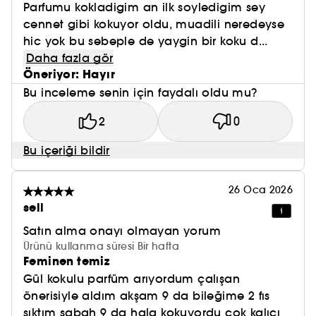
Parfumu kokladigim an ilk soyledigim sey
cennet gibi kokuyor oldu, muadili neredeyse
hic yok bu sebeple de yaygin bir koku d...
Daha fazla gör
Öneriyor: Hayır
Bu inceleme senin için faydalı oldu mu?
2
0
Bu içeriği bildir
26 Oca 2026
sell
Satın alma onayı olmayan yorum
Ürünü kullanma süresi Bir hafta
Feminen temiz
Gül kokulu parfüm arıyordum çalışan
önerisiyle aldım akşam 9 da bileğime 2 fıs
sıktım sabah 9 da hala kokuyordu cok kalıcı