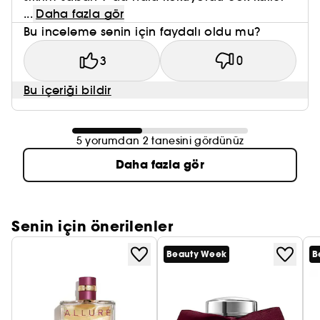
...
Daha fazla gör
Bu inceleme senin için faydalı oldu mu?
3
0
Bu içeriği bildir
5 yorumdan 2 tanesini gördünüz
Daha fazla gör
Senin için önerilenler
Beauty Week
B