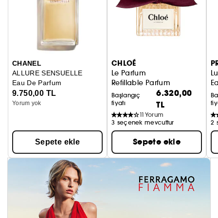
CHLOÉ
P
CHANEL
Le Parfum
L
ALLURE SENSUELLE
Refillable Parfum
Ea
Eau De Parfum
6.320,00
9.750,00 TL
Başlangıç
Ba
fiyatı
TL
fiy
Yorum yok
11
Yorum
3 seçenek mevcuttur
2 
Sepete ekle
Sepete ekle