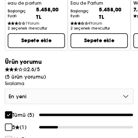
eau de parfum
Eau de Parfum
W
5.458,00
5.458,00
7
E
Başlangıç
Başlangıç
fiyatı
TL
fiyatı
TL
1
Yorum
4
Yorum
2 seçenek mevcuttur
2 seçenek mevcuttur
Sepete ekle
Sepete ekle
Ürün yorumu
2.6/5
(5 ürün yorumu)
Sıralama
En yeni
Tümü (5)
5
(1)