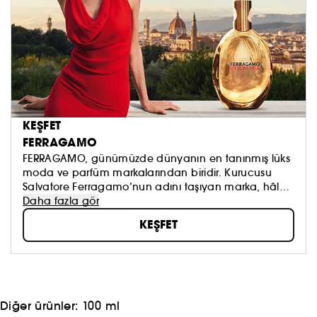
KEŞFET
FERRAGAMO
FERRAGAMO, günümüzde dünyanın en tanınmış lüks
moda ve parfüm markalarından biridir. Kurucusu
Salvatore Ferragamo’nun adını taşıyan marka, hâlâ
onun orijinal değerlerini temsil etmekte ve bu
Daha fazla gör
değerlere bağlı kalmaktadır. Lüks, sofistike zarafet ve
KEŞFET
stil, yaratıcılık ve yenilikçilik; en yüksek kalite
malzemelerle ve üstün işçiliğe olan bağlılıkla
birleşerek her Ferragamo ürününün merkezinde yer
alır.
Diğer ürünler:
100 ml