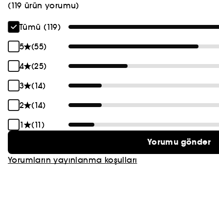
(119 ürün yorumu)
Tümü (119)
5
(55)
4
(25)
3
(14)
2
(14)
1
(11)
Yorumu gönder
Yorumların yayınlanma koşulları