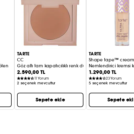
Mango yağı: nemlendirir ve besler
Avokado yağı: koyu halkaların görünümünü aydınlat
Karite yağı: cildin elastikiyetini korumaya yardımcı o
Ahududu ketonu: cildin sıkılığını artırmaya yardımcı 
Filipendula: anti-enflamatuar görevi görür
TARTE
TARTE
k
CC
Shape tape™ crea
öten
Göz altı tam kapatıcılıklı renk düzeltici
Nemlendirici kremsi 
2.590,00 TL
1.290,00 TL
11
Yorum
23
Yorum
2 seçenek mevcuttur
5 seçenek mevcuttur
Sepete ekle
Sepete ek