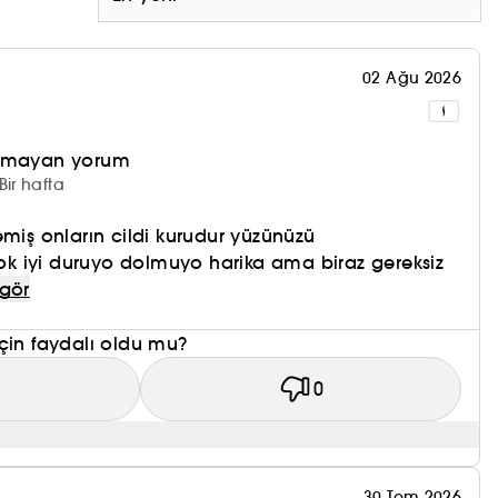
02 Ağu 2026
olmayan yorum
Bir hafta
emiş onların cildi kurudur yüzünüzü
 iyi duruyo dolmuyo harika ama biraz gereksiz
 gör
çin faydalı oldu mu?
1
0
30 Tem 2026