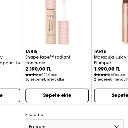
ır
lur
olur
TARTE
TARTE
my
Shape tape™ radiant
Maracuja Juicy S
kapatıcı (seyahat boyu)
concealer
Plumper
2.190,00 TL
1.990,00 TL
Orta kapatıcılıklı aydınlatıcı kapatıcı
Parlak Dolgunlaş
123
Yorum
14
Yorum
30 seçenek mevcuttur
2 seçenek mevcutt
le
Sepete ekle
Sepete
Sıralama
En yeni