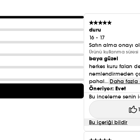
duru
16 - 17
Satın alma onayı 
Ürünü kullanma süresi 
baya güzel
herkes kuru falan d
nemlendirmeden çok
pahal...
Daha fazla
Öneriyor: Evet
Bu inceleme senin i
Bu içeriği bildir