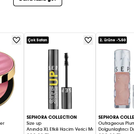
Çok Satan
2. ürüne -%50
SEPHORA COLLECTION
SEPHORA COLL
er
Size up
Outrageous Plum
Anında XL Etkili Hacim Verici Maskara
Dolgunlaştırıcı D