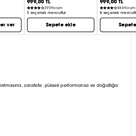
999,00 TL
999,00 TL
290
Yorum
488
Yorum
5 seçenek mevcuttur
8 seçenek mevcutt
er ver
Sepete ekle
Sepete
 kaldırılmasına, zarafete ,yüksek performansa ve doğallığa