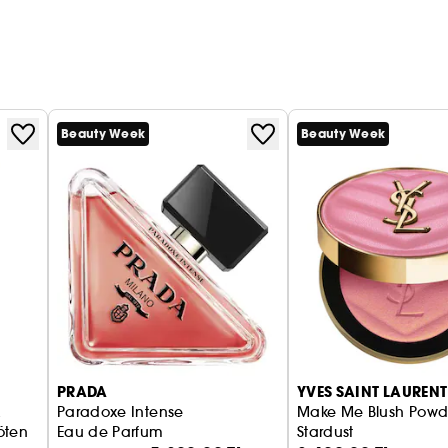
Beauty Week
Beauty Week
PRADA
YVES SAINT LAURENT
k
Paradoxe Intense
Make Me Blush Powd
öten
Eau de Parfum
Stardust