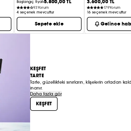
5.800,00 TL
3.600,00 TL
Allık
Başlangıç fiyatı
93
Yorum
179
Yorum
4 seçenek mevcuttur
16 seçenek mevcuttur
Sepete ekle
Gelince hab
KEŞFET
TARTE
Tarte, güzellikteki sınırların, klişelerin ortadan
inanır.
Daha fazla gör
KEŞFET