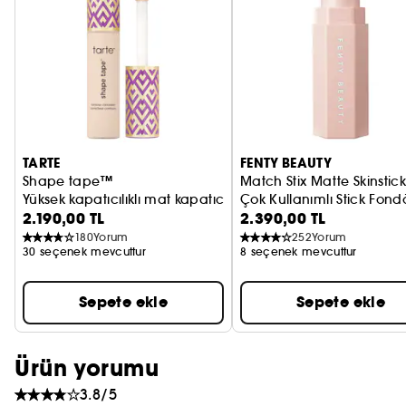
PRADA
CHLOÉ
JEAN PAUL GAULTIER
TARTE
FENTY BEAUTY
Shape tape™
Match Stix Matte Skinstic
Yüksek kapatıcılıklı mat kapatıcı
Çok Kullanımlı Stick Fond
2.190,00 TL
2.390,00 TL
180
Yorum
252
Yorum
30 seçenek mevcuttur
8 seçenek mevcuttur
Sepete ekle
Sepete ekle
Ürün yorumu
3.8/5