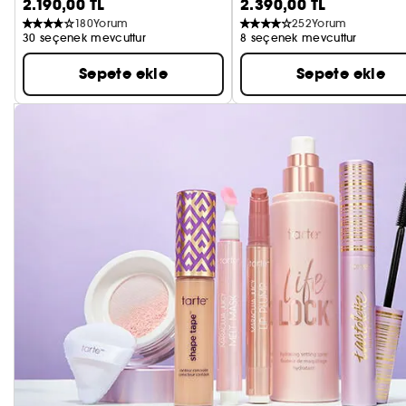
2.190,00 TL
2.390,00 TL
180
Yorum
252
Yorum
30 seçenek mevcuttur
8 seçenek mevcuttur
Sepete ekle
Sepete ekle