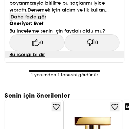
boyanmasıyla birlikte bu saçlarımı iyice
yıprattı.Denemek için aldım ve ilk kullan...
Daha fazla gör
Öneriyor: Evet
Bu inceleme senin için faydalı oldu mu?
0
0
Bu içeriği bildir
1 yorumdan 1 tanesini gördünüz
Senin için önerilenler
S