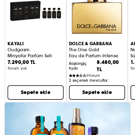
KAYALI
DOLCE & GABBANA
A
Oudgasm
The One Gold
N
Minyatür Parfüm Seti
Eau de Parfum Intense
S
7.290,00 TL
8.480,00
1
Başlangıç
Yorum yok
fiyatı
TL
Yo
3
Yorum
2 seçenek mevcuttur
Sepete ekle
Sepete ekle