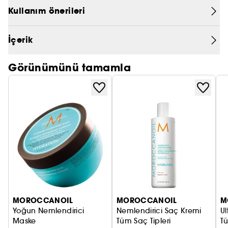
Argan yağı, shea yağı ve onarıcı keratin
Kullanım önerileri
PRADA
proteinleri içeren yüksek performanslı formül,
saçın elastikiyetini geri kazanmasına ve saçın
CHLOÉ
İçerik
içten dışa yenilenmesine yardımcı olur.
JEAN PAUL GAULTIER
Görünümünü tamamla
MOROCCANOIL
MOROCCANOIL
M
Yoğun Nemlendirici
Nemlendirici Saç Kremi
Ul
Maske
Tüm Saç Tipleri
Tü