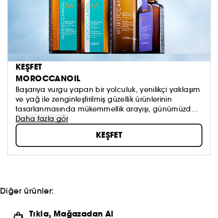
KEŞFET
MOROCCANOIL
Başarıya vurgu yapan bir yolculuk, yenilikçi yaklaşım
ve yağ ile zenginleştirilmiş güzellik ürünlerinin
tasarlanmasında mükemmellik arayışı, günümüzde
ikon hâline gelmiş Moroccanoil markasını
Daha fazla gör
şekillendirmiştir.
KEŞFET
Diğer ürünler:
Tıkla, Mağazadan Al