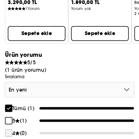
3.290,00 TL
1.890,00 TL
Kalın, Kuru ve Çok Kuru Saçlar
Ba
1
Yorum
Yorum yok
Yo
2 
Sepete ekle
Sepete ekle
Ürün yorumu
5/5
(1 ürün yorumu)
Sıralama
En yeni
Tümü (1)
5
(1)
4
(0)