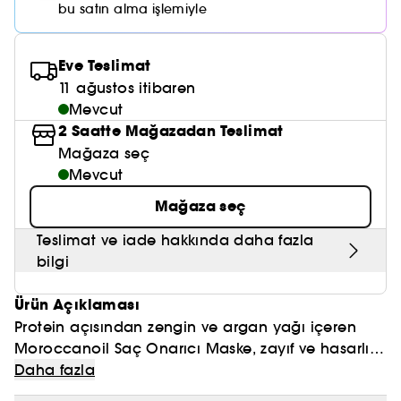
Nemlendirici Bakım
bu satın alma işlemiyle
Maske
Okyanus Esansı
Karma ve Yağlı Saçlar
CHAMPO
SOL DE JANEIRO
Saç Bakım Setleri
SUPERGOOP!
Matlaştırıcı Bakım
Cilt & Makyaj Temizleyiciler
Kuru Saç Bakımı
GHD
Eve Teslimat
SUMMER FRIDAYS
GISOU
Kızarıklık için Bakım
11 ağustos itibaren
Cilt Bakım Setleri
LE MONDE GOURMAND
ERBORIAN
Mevcut
OUAI
Sıkılaştırıcı ve Lifting Etkili Bakım
2 Saatte Mağazadan Teslimat
OLAPLEX
Mağaza seç
AMIKA
Cilt Tonu Eşitsizliği için Bakım
Mevcut
KÉRASTASE
KAYALI
Gözenek Karşıtı
Mağaza seç
TANGLE TEEZER
LE MONDE GOURMAND
Teslimat ve iade hakkında daha fazla
Işıltı Veren Bakım
bilgi
GISOU
Ürün Açıklaması
K18
Protein açısından zengin ve argan yağı içeren
KAYALI
Moroccanoil Saç Onarıcı Maske, zayıf ve hasarlı
saçların onarılmasına yardımcı olur ve saçın
Daha fazla
ARMANI
dokusunu, esnekliğini ve hareketliliğini iyileştirir.