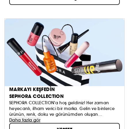
MARKAYI KEŞFEDİN
SEPHORA COLLECTION
SEPHORA COLLECTION’a hoş geldiniz! Her zaman
heyecanlı, ilham verici bir marka. Gelin ve binlerce
ürünün, renk, doku ve görünümden oluşan
koleksiyonumuzu keşfedin. Dilediğinizi sürmeye, kendi
Daha fazla gör
güzellik anlayışınızı oluşturmaya ve hepsinden de