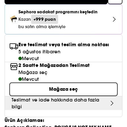
Nemlendirici Bakım
Maske
Okyanus Esansı
Karma ve Yağlı Saçlar
CHAMPO
SOL DE JANEIRO
Saç Bakım Setleri
Sephora sadakat programını keşfedin
SUPERGOOP!
Matlaştırıcı Bakım
Cilt & Makyaj Temizleyiciler
Kuru Saç Bakımı
GHD
+999 puan
Kazan
SUMMER FRIDAYS
GISOU
Kızarıklık için Bakım
bu satın alma işlemiyle
Cilt Bakım Setleri
LE MONDE GOURMAND
ERBORIAN
OUAI
Sıkılaştırıcı ve Lifting Etkili Bakım
Eve teslimat veya teslim alma noktası
OLAPLEX
AMIKA
5 ağustos itibaren
Cilt Tonu Eşitsizliği için Bakım
Mevcut
KÉRASTASE
KAYALI
Gözenek Karşıtı
2 Saatte Mağazadan Teslimat
TANGLE TEEZER
Mağaza seç
LE MONDE GOURMAND
Işıltı Veren Bakım
Mevcut
GISOU
Mağaza seç
K18
Teslimat ve iade hakkında daha fazla
bilgi
KAYALI
Ürün Açıklaması
ARMANI