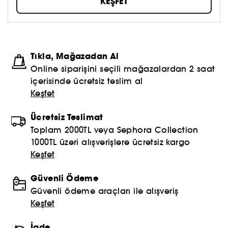
KEŞFET
öte, aynada gördüklerinizi sevmeye çekinmeyin!
Topla, oyna ve paylaş #sephoracollection
Tıkla, Mağazadan Al
Online siparişini seçili mağazalardan 2 saat
içerisinde ücretsiz teslim al
Keşfet
Ücretsiz Teslimat
Toplam 2000TL veya Sephora Collection
1000TL üzeri alışverişlere ücretsiz kargo
Keşfet
Güvenli Ödeme
Güvenli ödeme araçları ile alışveriş
Keşfet
İade