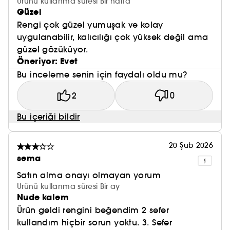
Ürünü kullanma süresi Bir hafta
için tasarlanmıştır).
Güzel
\\Nokta-nokta-çizgi\\ methodu ile kolaylıkla
Rengi çok güzel yumuşak ve kolay
dudaklarınıza uygulayabilirsiniz.
uygulanabilir, kalıcılığı çok yüksek değil ama
Üst dudağınızda sol ve sağ tarafa iki nokta yapın,
güzel gözüküyor.
alt dudak ucundan da kısa bir çizgi çekin.
Öneriyor: Evet
Sonrasında bu üç noktayı birleştirin.
Bu inceleme senin için faydalı oldu mu?
Rujun kalıcılığını artırmak için dudağı tamamen
dudak kalemiyle doldurun, ardından ruj
2
0
uygulayın.
Bu içeriği bildir
Dilerseniz tüm dudağa uygulayıp üzerine ruj veya
parlatıcı sürebilirsiniz.
Çıkarmak için Take The Day Off Göz ve Dudak
20 Şub 2026
Makyaj Temizleyicisini kulanın.
sema
Satın alma onayı olmayan yorum
Ürünü kullanma süresi Bir ay
Nude kalem
Ürün geldi rengini beğendim 2 sefer
kullandım hiçbir sorun yoktu. 3. Sefer