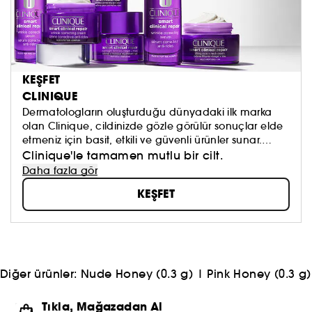
KEŞFET
CLINIQUE
Dermatologların oluşturduğu dünyadaki ilk marka
olan Clinique, cildinizde gözle görülür sonuçlar elde
etmeniz için basit, etkili ve güvenli ürünler sunar.
Paraben ve ftalat içermeyen kokusuz formüller, ciltte
Clinique'le tamamen mutlu bir cilt.
tahriş yapmadan maksimum sonuçlar garanti
Daha fazla gör
edecek şekilde tasarlanmıştır.
KEŞFET
Diğer ürünler:
Nude Honey (0.3 g)
|
Pink Honey (0.3 g)
Tıkla, Mağazadan Al