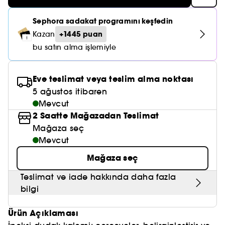
Nemlendirici Bakım
Maske
Okyanus Esansı
Karma ve Yağlı Saçlar
CHAMPO
SOL DE JANEIRO
Saç Bakım Setleri
Sephora sadakat programını keşfedin
SUPERGOOP!
Matlaştırıcı Bakım
Cilt & Makyaj Temizleyiciler
Kuru Saç Bakımı
GHD
+1445 puan
Kazan
SUMMER FRIDAYS
GISOU
Kızarıklık için Bakım
bu satın alma işlemiyle
Cilt Bakım Setleri
LE MONDE GOURMAND
ERBORIAN
OUAI
Sıkılaştırıcı ve Lifting Etkili Bakım
Eve teslimat veya teslim alma noktası
OLAPLEX
AMIKA
5 ağustos itibaren
Cilt Tonu Eşitsizliği için Bakım
Mevcut
KÉRASTASE
KAYALI
Gözenek Karşıtı
2 Saatte Mağazadan Teslimat
TANGLE TEEZER
Mağaza seç
LE MONDE GOURMAND
Işıltı Veren Bakım
Mevcut
GISOU
Mağaza seç
K18
Teslimat ve iade hakkında daha fazla
bilgi
KAYALI
Ürün Açıklaması
ARMANI