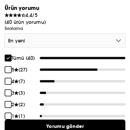
Ürün yorumu
4.4/5
(40 ürün yorumu)
Sıralama
En yeni
Tümü (40)
5
(27)
4
(7)
3
(3)
2
(2)
1
(1)
Yorumu gönder