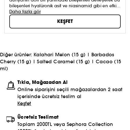
bileşenleri hyalüronik asit ve niasinamid gibi en etkili
cilt bakımı formülleriyle birleştirdi. Böylece, bu
Daha fazla gör
formüller klinik olarak kanıtlanmış sonuçlar
KEŞFET
sunabilmektedir. Cildine zarar veren bir ürünle
yaşadığı talihsiz bir deneyimin ardından Rihanna,
hem vegan hem de glütensiz formüllere öncelik
vermeye karar verdi. Ambalajı nasıl mı? Çevre dostu:
Lüks bir dokunuşla geri dönüştürülebilir malzemeler
ve yeniden doldurulabilir ambalajlar hayal edin.
Diğer ürünler:
Kalahari Melon (15 g)
|
Barbados
Ayrıca, Rihanna yumuşak ve eşsiz dokular ile taze ve
Cherry (15 g)
|
Salted Caramel (15 g)
|
Cacao (15
enfes kokular sunarak tüm cilt bakımı deneyimini
ml)
geliştirdi.
Tıkla, Mağazadan Al
Online siparişini seçili mağazalardan 2 saat
içerisinde ücretsiz teslim al
Keşfet
Ücretsiz Teslimat
Toplam 2000TL veya Sephora Collection