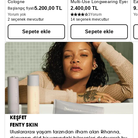
Cologne
Multi-Use Longwearing Eyeshad
E
5.200,00 TL
2.400,00 TL
9
Başlangıç fiyatı
Yorum yok
3
Yorum
Yo
2 seçenek mevcuttur
14 seçenek mevcuttur
Sepete ekle
Sepete ekle
KEŞFET
FENTY SKIN
Uluslararası yaşam tarzından ilham alan Rihanna,
dünyanın dört bir yanındaki bileşenleri derleyerek bu