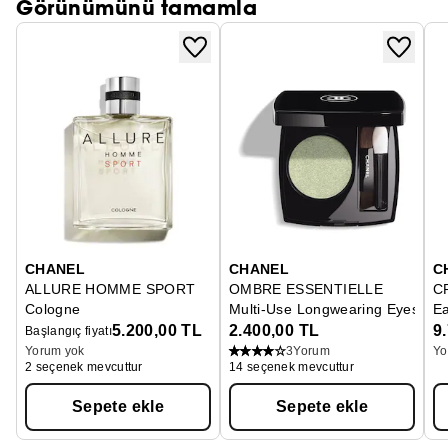
Görünümünü tamamla
✔ Nar ve jojoba yağı kompleksi: Dolgunluk ve
elastikiyet sağlar
✔ Nar sterolleri: Nem bariyerini güçlendirir
✔ Barbados kirazı özü: C vitamini açısından
zengin
✔ E vitamini: Dudakları yeniler ve korur
Tüm cilt tipleri için uygundur. Vegan, hayvanlar
üzerinde test edilmemiştir ve glutensizdir.
FSC sertifikalı geri dönüştürülebilir ambalaj
CHANEL
CHANEL
C
%100 geri dönüştürülmüş malzemeden üretilmiştir
ALLURE HOMME SPORT
OMBRE ESSENTIELLE
C
Kap bölgeye göre geri dönüştürülebilir
Cologne
Multi-Use Longwearing Eyeshad
E
5.200,00 TL
2.400,00 TL
9
Başlangıç fiyatı
Yorum yok
3
Yorum
Yo
2 seçenek mevcuttur
14 seçenek mevcuttur
Sepete ekle
Sepete ekle