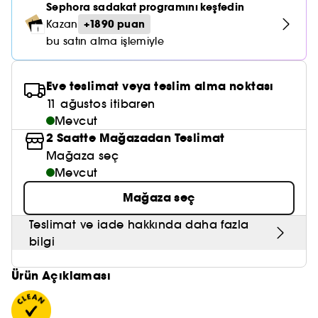
Nemlendirici Bakım
Sephora sadakat programını keşfedin
Maske
Okyanus Esansı
Karma ve Yağlı Saçlar
CHAMPO
SOL DE JANEIRO
+1890 puan
Kazan
Saç Bakım Setleri
SUPERGOOP!
Matlaştırıcı Bakım
Cilt & Makyaj Temizleyiciler
Kuru Saç Bakımı
bu satın alma işlemiyle
GHD
SUMMER FRIDAYS
GISOU
Kızarıklık için Bakım
Cilt Bakım Setleri
LE MONDE GOURMAND
ERBORIAN
Eve teslimat veya teslim alma noktası
OUAI
Sıkılaştırıcı ve Lifting Etkili Bakım
11 ağustos itibaren
OLAPLEX
Mevcut
AMIKA
Cilt Tonu Eşitsizliği için Bakım
2 Saatte Mağazadan Teslimat
KÉRASTASE
KAYALI
Mağaza seç
Gözenek Karşıtı
Mevcut
TANGLE TEEZER
LE MONDE GOURMAND
Işıltı Veren Bakım
Mağaza seç
GISOU
Teslimat ve iade hakkında daha fazla
K18
bilgi
KAYALI
Ürün Açıklaması
ARMANI