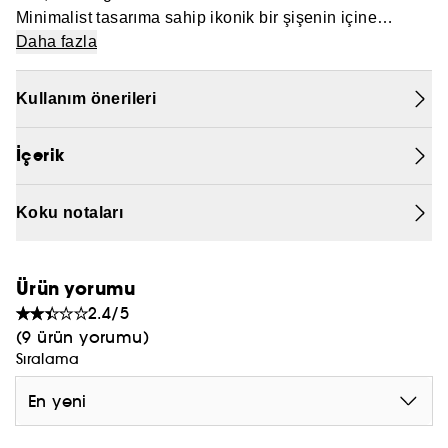
Minimalist tasarıma sahip ikonik bir şişenin içine
PRADA
yerleştirilmiş pudramsı çiçek buketi. Zamansız, efsanevi
Daha fazla
bir koku.
CHLOÉ
Kullanım önerileri
JEAN PAUL GAULTIER
İçerik
Koku notaları
Ürün yorumu
2.4/5
(9 ürün yorumu)
Sıralama
En yeni