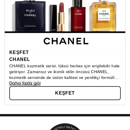
KEŞFET
CHANEL
CHANEL kozmetik serisi, lüksü herkes için erişilebilir hale
getiriyor. Zamansız ve ikonik stilin öncüsü CHANEL,
kozmetik serisinde de üstün kalitesi ve yenilikçi formülleri
Daha fazla gör
ile fark yaratmaya devam ediyor. Cilt bakım, makyaj ve
parfüm kategorilerinde CHANEL ayrıcalığını keşfedin!
KEŞFET