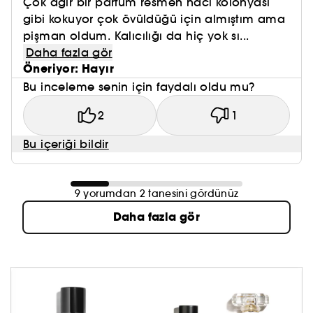
Çok ağır bir parfüm resmen hacı kolonyası
gibi kokuyor çok övüldüğü için almıştım ama
pişman oldum. Kalıcılığı da hiç yok sı...
Daha fazla gör
Öneriyor: Hayır
Bu inceleme senin için faydalı oldu mu?
2
1
Bu içeriği bildir
9 yorumdan 2 tanesini gördünüz
Daha fazla gör