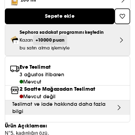
Nemlendirici Bakım
Maske
Okyanus Esansı
Karma ve Yağlı Saçlar
CHAMPO
SOL DE JANEIRO
Saç Bakım Setleri
SUPERGOOP!
Matlaştırıcı Bakım
Sepete ekle
Cilt & Makyaj Temizleyiciler
Kuru Saç Bakımı
GHD
SUMMER FRIDAYS
GISOU
Kızarıklık için Bakım
Cilt Bakım Setleri
LE MONDE GOURMAND
Sephora sadakat programını keşfedin
ERBORIAN
OUAI
+10000 puan
Kazan
Sıkılaştırıcı ve Lifting Etkili Bakım
bu satın alma işlemiyle
OLAPLEX
AMIKA
Cilt Tonu Eşitsizliği için Bakım
KÉRASTASE
KAYALI
Eve Teslimat
Gözenek Karşıtı
3 ağustos itibaren
TANGLE TEEZER
LE MONDE GOURMAND
Işıltı Veren Bakım
Mevcut
2 Saatte Mağazadan Teslimat
GISOU
Mevcut değil
K18
Teslimat ve iade hakkında daha fazla
bilgi
KAYALI
Ürün Açıklaması
ARMANI
N°5, kadınlığın özü.