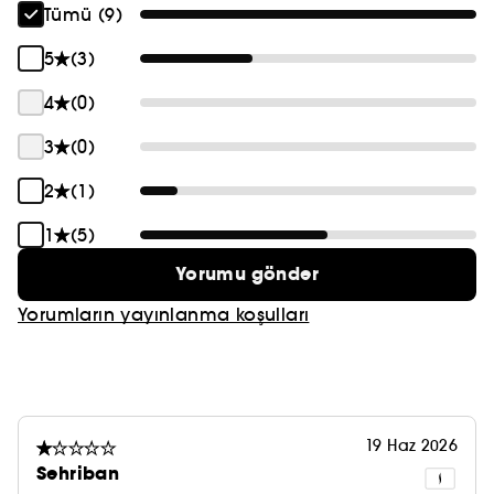
Tümü (9)
5
(3)
4
(0)
3
(0)
2
(1)
1
(5)
Yorumu gönder
Yorumların yayınlanma koşulları
19 Haz 2026
Sehriban