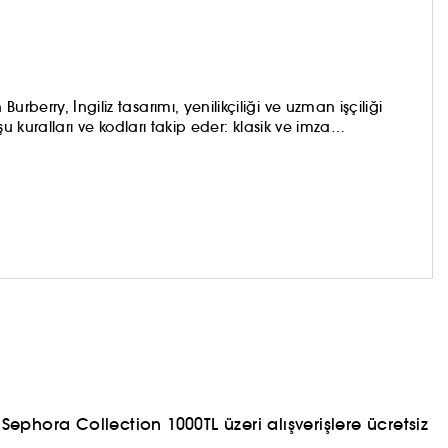
rberry, İngiliz tasarımı, yenilikçiliği ve uzman işçiliği
şu kuralları ve kodları takip eder: klasik ve imza
, müzik ve moda, Londra ve İngiliz ikonlarından ilham alır.
ephora Collection 1000TL üzeri alışverişlere ücretsiz