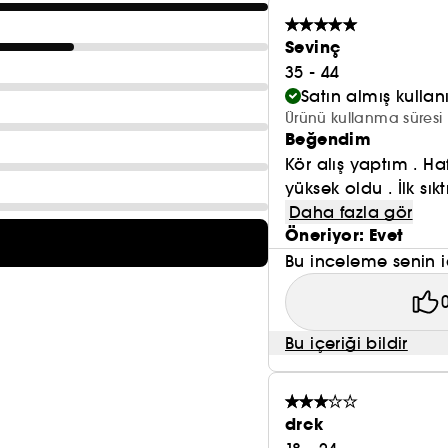
Sevinç
35 - 44
Satın almış kulla
Ürünü kullanma süresi 
Beğendim
Kör alış yaptım . H
yüksek oldu . İlk sı
Daha fazla gör
Öneriyor: Evet
Bu inceleme senin i
Bu içeriği bildir
drck