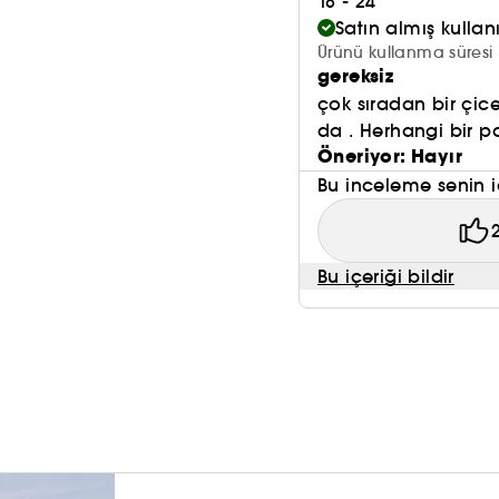
18 - 24
Satın almış kulla
Ürünü kullanma süresi 
gereksiz
çok sıradan bir çic
da . Herhangi bir pa
Öneriyor: Hayır
Bu inceleme senin i
Bu içeriği bildir