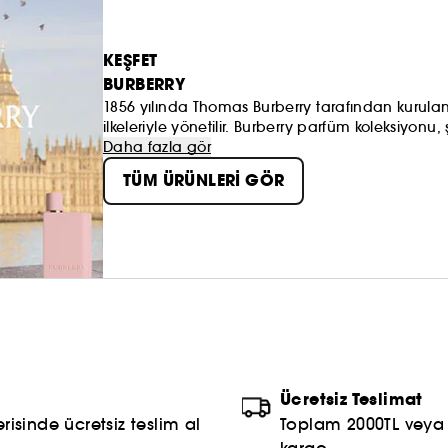
KEŞFET
BURBERRY
1856 yılında Thomas Burberry tarafından kurulan Bu
ilkeleriyle yönetilir. Burberry parfüm koleksiyonu, 
kokularımız, ustalıkla hazırlanmış cam şişelerde 
Daha fazla gör
TÜM ÜRÜNLERİ GÖR
Ücretsiz Teslimat
risinde ücretsiz teslim al
Toplam 2000TL veya S
kargo