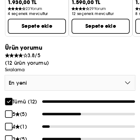
1.930,00 TL
1.590,00 TL
1
Seyahat Boy Kapatıcı
Du
23
Yorum
29
Yorum
4 seçenek mevcuttur
12 seçenek mevcuttur
8 
Sepete ekle
Sepete ekle
Ürün yorumu
3.8/5
(12 ürün yorumu)
Sıralama
En yeni
Tümü (12)
5
(5)
4
(1)
3
(5)