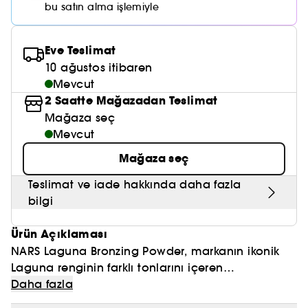
Nemlendirici Bakım
bu satın alma işlemiyle
Maske
Okyanus Esansı
Karma ve Yağlı Saçlar
CHAMPO
SOL DE JANEIRO
Saç Bakım Setleri
SUPERGOOP!
Matlaştırıcı Bakım
Cilt & Makyaj Temizleyiciler
Kuru Saç Bakımı
GHD
Eve Teslimat
SUMMER FRIDAYS
GISOU
Kızarıklık için Bakım
10 ağustos itibaren
Cilt Bakım Setleri
LE MONDE GOURMAND
ERBORIAN
Mevcut
OUAI
Sıkılaştırıcı ve Lifting Etkili Bakım
2 Saatte Mağazadan Teslimat
OLAPLEX
Mağaza seç
AMIKA
Cilt Tonu Eşitsizliği için Bakım
Mevcut
KÉRASTASE
KAYALI
Gözenek Karşıtı
Mağaza seç
TANGLE TEEZER
LE MONDE GOURMAND
Teslimat ve iade hakkında daha fazla
Işıltı Veren Bakım
bilgi
GISOU
Ürün Açıklaması
K18
NARS Laguna Bronzing Powder, markanın ikonik
KAYALI
Laguna renginin farklı tonlarını içeren
bronzlaştırıcı etkili pudradır. Talk içermeyen
Daha fazla
ARMANI
formüle sahiptir. İpeksi pigmentler, tüm gün süren