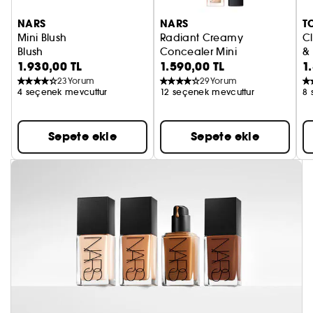
NARS
NARS
T
Mini Blush
Radiant Creamy
C
Blush
Concealer Mini
&
1.930,00 TL
1.590,00 TL
1
Seyahat Boy Kapatıcı
Du
23
Yorum
29
Yorum
4 seçenek mevcuttur
12 seçenek mevcuttur
8 
Sepete ekle
Sepete ekle