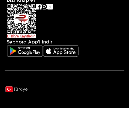
Bizi takip et
Sephora App'i indir
Ek açıklamalar
Türkiye