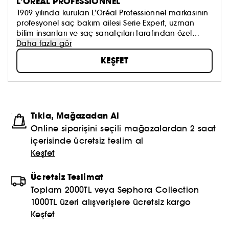
L'ORÉAL PROFESSIONNEL
1909 yılında kurulan L’Oréal Professionnel markasının
profesyonel saç bakım ailesi Serie Expert, uzman
bilim insanları ve saç sanatçıları tarafından özel
olarak tasarlandı. İleri düzeydeki teknolojiler ile
Daha fazla gör
geliştirilen Serie Expert bakım ürünleri, farklı saç
KEŞFET
ihtiyaçlarına özel profesyonel çözümler sunar.
Tıkla, Mağazadan Al
Online siparişini seçili mağazalardan 2 saat
içerisinde ücretsiz teslim al
Keşfet
Ücretsiz Teslimat
Toplam 2000TL veya Sephora Collection
1000TL üzeri alışverişlere ücretsiz kargo
Keşfet