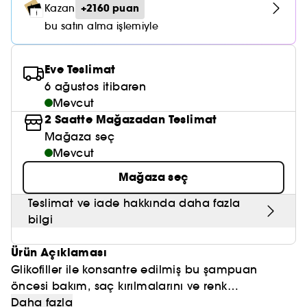
Nemlendirici Bakım
+2160 puan
Kazan
Maske
Okyanus Esansı
Karma ve Yağlı Saçlar
CHAMPO
SOL DE JANEIRO
Saç Bakım Setleri
bu satın alma işlemiyle
SUPERGOOP!
Matlaştırıcı Bakım
Cilt & Makyaj Temizleyiciler
Kuru Saç Bakımı
GHD
SUMMER FRIDAYS
GISOU
Kızarıklık için Bakım
Eve Teslimat
Cilt Bakım Setleri
LE MONDE GOURMAND
ERBORIAN
6 ağustos itibaren
OUAI
Sıkılaştırıcı ve Lifting Etkili Bakım
Mevcut
OLAPLEX
2 Saatte Mağazadan Teslimat
AMIKA
Cilt Tonu Eşitsizliği için Bakım
Mağaza seç
KÉRASTASE
KAYALI
Mevcut
Gözenek Karşıtı
TANGLE TEEZER
Mağaza seç
LE MONDE GOURMAND
Işıltı Veren Bakım
GISOU
Teslimat ve iade hakkında daha fazla
bilgi
K18
Ürün Açıklaması
KAYALI
Glikofiller ile konsantre edilmiş bu şampuan
öncesi bakım, saç kırılmalarını ve renk
ARMANI
değişikliklerini önlemeye yardımcı olur.
Daha fazla