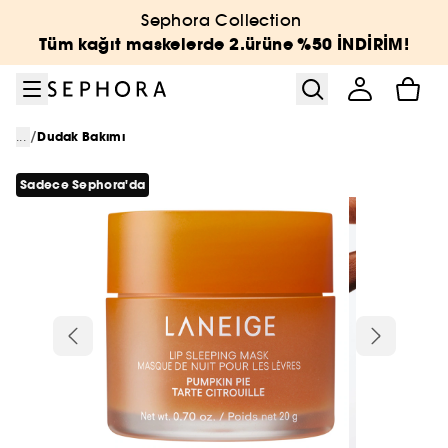
Menüye git
Ana içeriğe git
Alt bilgiye git
Sephora Collection
Tüm kağıt maskelerde 2.ürüne %50 İNDİRİM!
/
...
Dudak Bakımı
Sadece Sephora'da