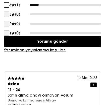
bir haftalık klinik çalışmaya dayanmaktadır
4
(1)
3
(0)
2
(0)
1
(0)
Yorumu gönder
Yorumların yayınlanma koşulları
10 Mar 2026
defne
18 - 24
Satın alma onayı olmayan yorum
Ürünü kullanma süresi Altı ay