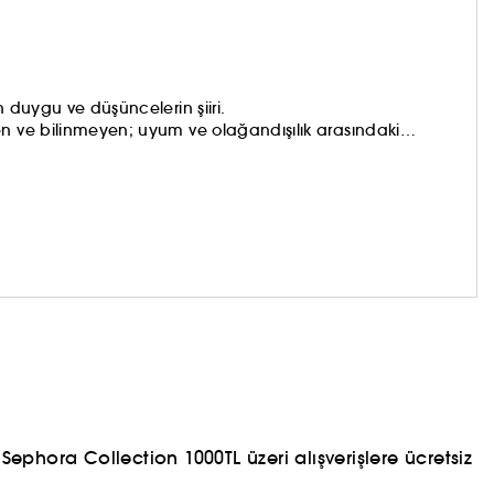
n duygu ve düşüncelerin şiiri.
en ve bilinmeyen; uyum ve olağandışılık arasındaki
ada parfümü, çağdaş lüksün koku algısını oluşturmak için
ren bir simya yöntemini uygular.
ephora Collection 1000TL üzeri alışverişlere ücretsiz