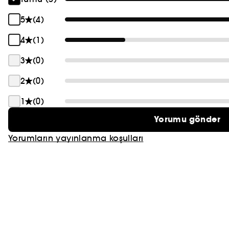
PRADA
5
(4)
CHLOÉ
4
(1)
JEAN PAUL GAULTIER
3
(0)
2
(0)
1
(0)
Yorumu gönder
Yorumların yayınlanma koşulları