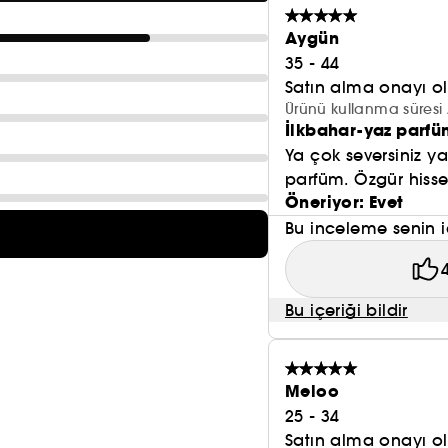
Aygün
35 - 44
Satın alma onayı 
Ürünü kullanma süresi 
İlkbahar-yaz parf
Ya çok seversiniz ya
parfüm. Özgür hisset
Öneriyor: Evet
Bu inceleme senin i
Bu içeriği bildir
Meloo
25 - 34
Satın alma onayı 