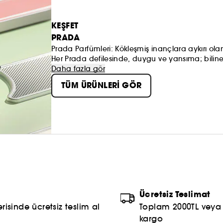
KEŞFET
PRADA
Prada Parfümleri: Kökleşmiş inançlara aykırı ola
Her Prada defilesinde, duygu ve yansıma; bilin
uyuşmazlığı yansıtan etkinlikler yer alır. Her Pr
Daha fazla gör
aynı yöntemi; karşılaştıran, birleştiren, dönüştü
TÜM ÜRÜNLERİ GÖR
Ücretsiz Teslimat
risinde ücretsiz teslim al
Toplam 2000TL veya S
kargo