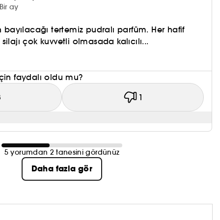
Bir ay
n bayılacağı tertemiz pudralı parfüm. Her hafif
ilajı çok kuvvetli olmasada kalıcılı...
çin faydalı oldu mu?
3
1
5 yorumdan 2 tanesini gördünüz
Daha fazla gör