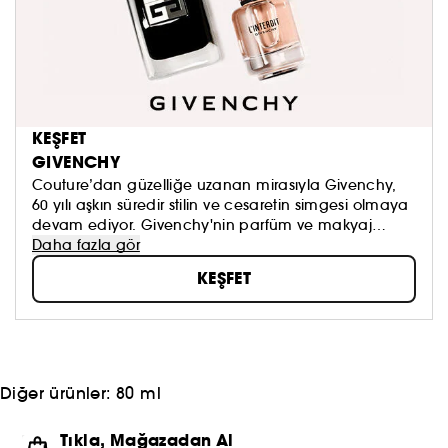
KEŞFET
GIVENCHY
Couture’dan güzelliğe uzanan mirasıyla Givenchy,
60 yılı aşkın süredir stilin ve cesaretin simgesi olmaya
devam ediyor. Givenchy'nin parfüm ve makyaj
dünyası, kadınlara ve erkeklere kendilerini özgürce
Daha fazla gör
yeniden keşfetmeleri için cesur ve yenilikçi
KEŞFET
koleksiyonlar sunuyor. Duyusallık, renk ve kalitenin
buluştuğu Givenchy’nin zamansız ve ikonik serileri,
çarpıcı ve unutulmaz bir duruş sergilemen için ilham
veriyor. Givenchy, eşsiz zarafetini özgür bırakıyor.
Diğer ürünler:
80 ml
Tıkla, Mağazadan Al