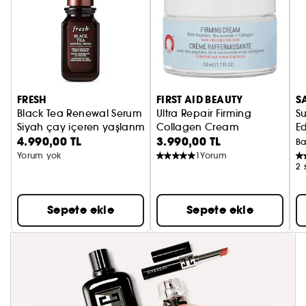
FRESH
FIRST AID BEAUTY
S
Black Tea Renewal Serum
Ultra Repair Firming
S
Siyah çay içeren yaşlanma karşıtı yenileyici serum
Collagen Cream
E
4.990,00 TL
3.990,00 TL
Peptitli sıkılaştırıcı krem
Ba
Yorum yok
1
Yorum
2 
Sepete ekle
Sepete ekle