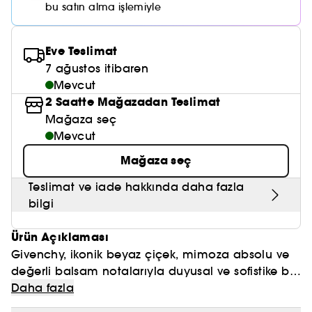
Nemlendirici Bakım
bu satın alma işlemiyle
Maske
Okyanus Esansı
Karma ve Yağlı Saçlar
CHAMPO
SOL DE JANEIRO
Saç Bakım Setleri
SUPERGOOP!
Matlaştırıcı Bakım
Cilt & Makyaj Temizleyiciler
Kuru Saç Bakımı
GHD
Eve Teslimat
SUMMER FRIDAYS
GISOU
Kızarıklık için Bakım
7 ağustos itibaren
Cilt Bakım Setleri
LE MONDE GOURMAND
ERBORIAN
Mevcut
OUAI
Sıkılaştırıcı ve Lifting Etkili Bakım
2 Saatte Mağazadan Teslimat
OLAPLEX
Mağaza seç
AMIKA
Cilt Tonu Eşitsizliği için Bakım
Mevcut
KÉRASTASE
KAYALI
Gözenek Karşıtı
Mağaza seç
TANGLE TEEZER
LE MONDE GOURMAND
Teslimat ve iade hakkında daha fazla
Işıltı Veren Bakım
bilgi
GISOU
Ürün Açıklaması
K18
Givenchy, ikonik beyaz çiçek, mimoza absolu ve
KAYALI
değerli balsam notalarıyla duyusal ve sofistike bir
koku olan L'Interdit Parfum'ü sunar.
Daha fazla
ARMANI