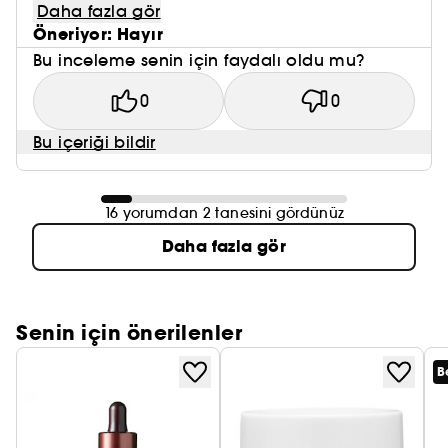
Daha fazla gör
Öneriyor: Hayır
Bu inceleme senin için faydalı oldu mu?
0
0
Bu içeriği bildir
16 yorumdan 2 tanesini gördünüz
Daha fazla gör
Senin için önerilenler
B