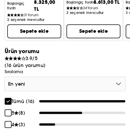
8.325,00
8.613,00 TL
ba
Başlangıç fiyatı
Ba
Başlangıç
L'INTERDIT'NİN BÜYÜSÜ
P
fiyatı
TL
24
Yorum
2 seçenek mevcuttur
3 
31
Yorum
Givenchy, sizi “yasak olanın ötesine” davet ediyor.
2 seçenek mevcuttur
Her zamankinden daha sofistike, daha değerli ve
Sepete ekle
Sepete ekle
daha görkemli bir yorumuyla L'Interdit, şimdiye
kadarki en arzu edilen haline kavuşuyor.
Ürün yorumu
3.9/5
(16 ürün yorumu)
Sıralama
En yeni
Tümü (16)
5
(8)
4
(3)