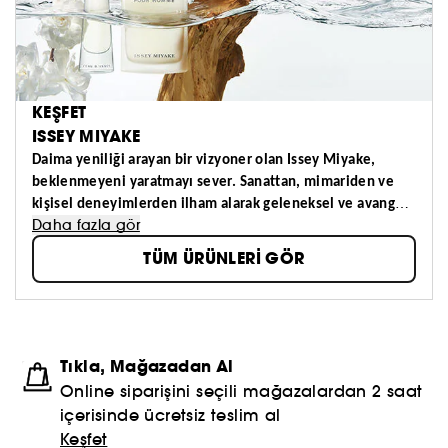
KEŞFET
ISSEY MIYAKE
Daima yeniliği arayan bir vizyoner olan Issey Miyake,
beklenmeyeni yaratmayı sever.
Sanattan, mimariden ve
kişisel deneyimlerden ilham alarak geleneksel ve avangard
Daha fazla gör
stili,soft ile canlı renkleri, doğa ve inceliği, işçilik ve
teknoloji ile birleştirir.
Issey Miyake gerçek bir yaratıcılık
TÜM ÜRÜNLERİ GÖR
ruhuna sahiptir.
Tıkla, Mağazadan Al
Online siparişini seçili mağazalardan 2 saat
içerisinde ücretsiz teslim al
Keşfet