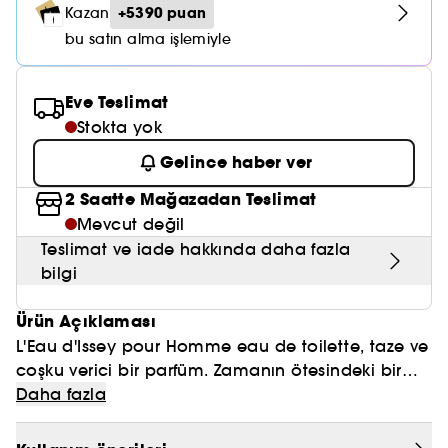
Nemlendirici Bakım
+5390 puan
Kazan
Maske
Okyanus Esansı
Karma ve Yağlı Saçlar
CHAMPO
SOL DE JANEIRO
Saç Bakım Setleri
bu satın alma işlemiyle
SUPERGOOP!
Matlaştırıcı Bakım
Cilt & Makyaj Temizleyiciler
Kuru Saç Bakımı
GHD
SUMMER FRIDAYS
GISOU
Kızarıklık için Bakım
Eve Teslimat
Cilt Bakım Setleri
LE MONDE GOURMAND
ERBORIAN
Stokta yok
OUAI
Sıkılaştırıcı ve Lifting Etkili Bakım
Gelince haber ver
OLAPLEX
AMIKA
Cilt Tonu Eşitsizliği için Bakım
2 Saatte Mağazadan Teslimat
KÉRASTASE
KAYALI
Mevcut değil
Gözenek Karşıtı
Teslimat ve iade hakkında daha fazla
TANGLE TEEZER
LE MONDE GOURMAND
Işıltı Veren Bakım
bilgi
GISOU
Ürün Açıklaması
K18
L'Eau d'Issey pour Homme eau de toilette, taze ve
coşku verici bir parfüm. Zamanın ötesindeki bir
KAYALI
parfüm, çok erkeksi bir imza.
Daha fazla
Bir narenciye tazeliği şelalesi.
ARMANI