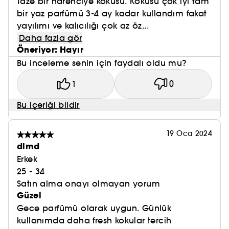
Taze bir narenciye kokusu. Kokusu çok iyi tam
bir yaz parfümü 3-4 ay kadar kullandım fakat
yayılımı ve kalıcılığı çok az öz...
Daha fazla gör
Öneriyor: Hayır
Bu inceleme senin için faydalı oldu mu?
1
0
Bu içeriği bildir
19 Oca 2024
dlmd
Erkek
25 - 34
Satın alma onayı olmayan yorum
Güzel
Gece parfümü olarak uygun. Günlük
kullanımda daha fresh kokular tercih