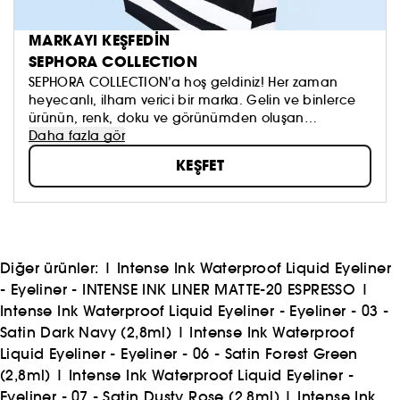
MARKAYI KEŞFEDİN
SEPHORA COLLECTION
SEPHORA COLLECTION’a hoş geldiniz! Her zaman
heyecanlı, ilham verici bir marka. Gelin ve binlerce
ürünün, renk, doku ve görünümden oluşan
koleksiyonumuzu keşfedin. Dilediğinizi sürmeye, kendi
Daha fazla gör
güzellik anlayışınızı oluşturmaya ve hepsinden de
KEŞFET
öte, aynada gördüklerinizi sevmeye çekinmeyin!
Topla, oyna ve paylaş #sephoracollection
Diğer ürünler:
|
Intense Ink Waterproof Liquid Eyeliner
- Eyeliner - INTENSE INK LINER MATTE-20 ESPRESSO
|
Intense Ink Waterproof Liquid Eyeliner - Eyeliner - 03 -
Satin Dark Navy (2,8ml)
|
Intense Ink Waterproof
Liquid Eyeliner - Eyeliner - 06 - Satin Forest Green
(2,8ml)
|
Intense Ink Waterproof Liquid Eyeliner -
Eyeliner - 07 - Satin Dusty Rose (2,8ml)
|
Intense Ink