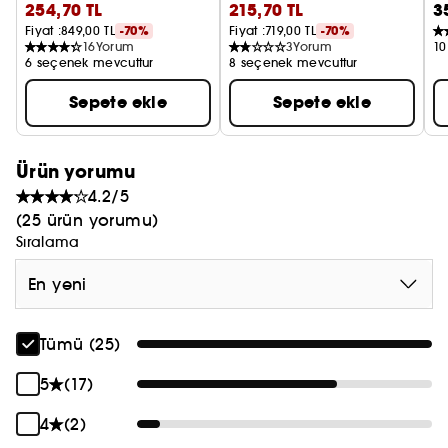
254,70 TL
215,70 TL
3
Eyeliner
Göz Kalemi
Fiyat :
849,00 TL
-70%
Fiyat :
719,00 TL
-70%
16
Yorum
3
Yorum
10
6 seçenek mevcuttur
8 seçenek mevcuttur
Sepete ekle
Sepete ekle
Ürün yorumu
4.2/5
(25 ürün yorumu)
Sıralama
En yeni
Tümü (25)
5
(17)
4
(2)