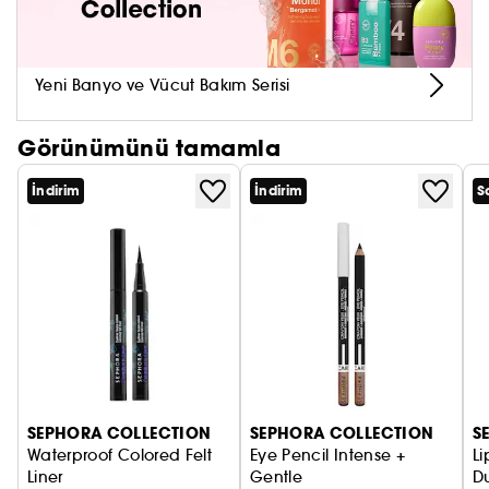
çalışılmıştır.
Klasik bir çizgi için:
1. Uygulamadan önce eyeliner'ı çalkalayın
Yeni Banyo ve Vücut Bakım Serisi
Görünümünü tamamla
İndirim
İndirim
S
SEPHORA COLLECTION
SEPHORA COLLECTION
S
Waterproof Colored Felt
Eye Pencil Intense +
Li
Liner
Gentle
D