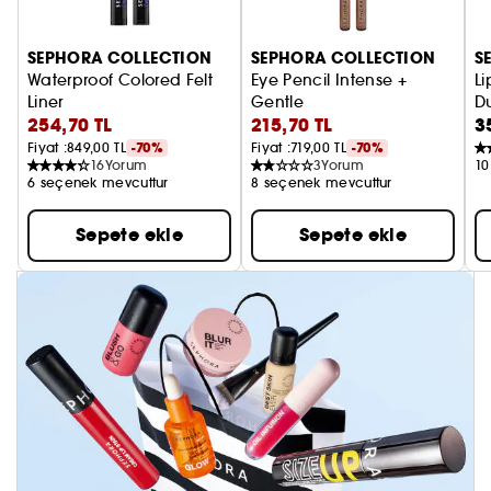
SEPHORA COLLECTION
SEPHORA COLLECTION
S
Waterproof Colored Felt
Eye Pencil Intense +
Li
Liner
Gentle
D
254,70 TL
215,70 TL
3
Eyeliner
Göz Kalemi
Fiyat :
849,00 TL
-70%
Fiyat :
719,00 TL
-70%
16
Yorum
3
Yorum
10
6 seçenek mevcuttur
8 seçenek mevcuttur
Sepete ekle
Sepete ekle