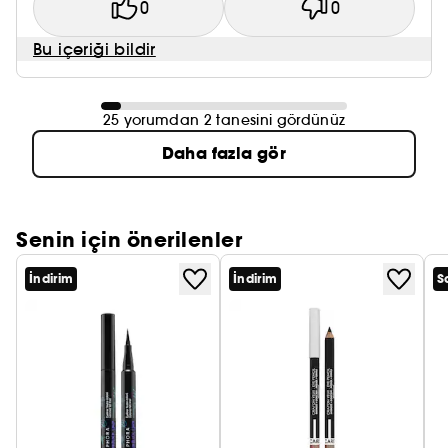
0
0
Bu içeriği bildir
25 yorumdan 2 tanesini gördünüz
Daha fazla gör
Senin için önerilenler
İndirim
İndirim
S