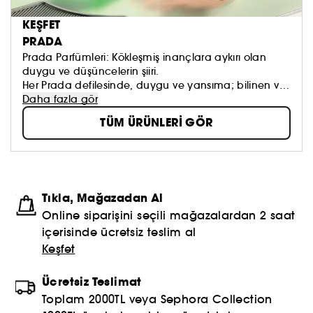
KEŞFET
PRADA
Prada Parfümleri: Kökleşmiş inançlara aykırı olan
duygu ve düşüncelerin şiiri.
Her Prada defilesinde, duygu ve yansıma; bilinen ve
bilinmeyen; uyum ve olağandışılık arasındaki
Daha fazla gör
uyuşmazlığı yansıtan etkinlikler yer alır. Her Prada
TÜM ÜRÜNLERİ GÖR
parfümü, çağdaş lüksün koku algısını oluşturmak için
aynı yöntemi; karşılaştıran, birleştiren, dönüştüren bir
simya yöntemini uygular.
Tıkla, Mağazadan Al
Online siparişini seçili mağazalardan 2 saat
içerisinde ücretsiz teslim al
Keşfet
Ücretsiz Teslimat
Toplam 2000TL veya Sephora Collection