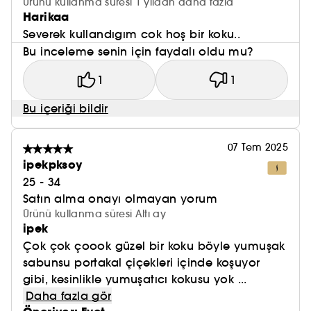
Ürünü kullanma süresi 1 yıldan daha fazla
Harikaa
Severek kullandıgım cok hoş bir koku..
Bu inceleme senin için faydalı oldu mu?
1
1
Bu içeriği bildir
07 Tem 2025
ipekpksoy
25 - 34
Satın alma onayı olmayan yorum
Ürünü kullanma süresi Altı ay
ipek
Çok çok çoook güzel bir koku böyle yumuşak
sabunsu portakal çiçekleri içinde koşuyor
gibi, kesinlikle yumuşatıcı kokusu yok ...
Daha fazla gör