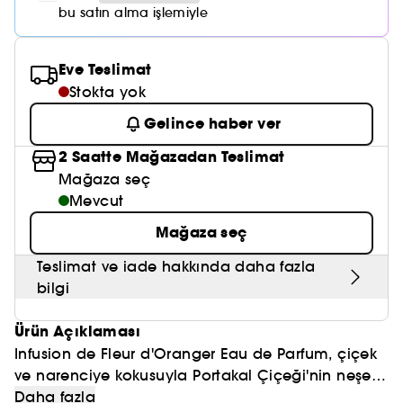
Nemlendirici Bakım
Maske
Okyanus Esansı
Karma ve Yağlı Saçlar
bu satın alma işlemiyle
CHAMPO
SOL DE JANEIRO
Saç Bakım Setleri
SUPERGOOP!
Matlaştırıcı Bakım
Cilt & Makyaj Temizleyiciler
Kuru Saç Bakımı
GHD
SUMMER FRIDAYS
Eve Teslimat
GISOU
Kızarıklık için Bakım
Stokta yok
Cilt Bakım Setleri
LE MONDE GOURMAND
ERBORIAN
OUAI
Gelince haber ver
Sıkılaştırıcı ve Lifting Etkili Bakım
OLAPLEX
2 Saatte Mağazadan Teslimat
AMIKA
Cilt Tonu Eşitsizliği için Bakım
Mağaza seç
KÉRASTASE
KAYALI
Mevcut
Gözenek Karşıtı
TANGLE TEEZER
Mağaza seç
LE MONDE GOURMAND
Işıltı Veren Bakım
GISOU
Teslimat ve iade hakkında daha fazla
bilgi
K18
Ürün Açıklaması
KAYALI
Infusion de Fleur d'Oranger Eau de Parfum, çiçek
ve narenciye kokusuyla Portakal Çiçeği'nin neşeli
ARMANI
kişiliğini temsil ediyor. Portakal Çiçeği'nin neşeli
Infusions Koleksiyonu
Daha fazla