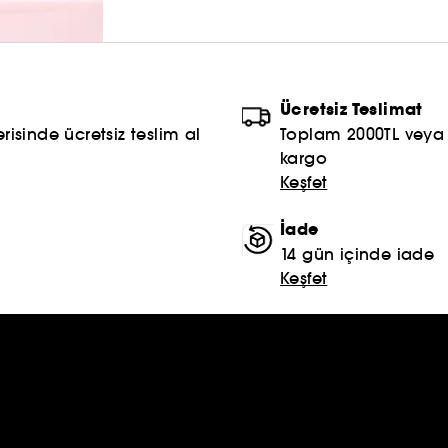
Saçlarınızın gerçek güzelliği burada başlıyor!
(1)hayvansal kökenli madde içermez.
(2)bu bileşenler genellikle Şampuan formüllerinde
Ücretsiz Teslimat
risinde ücretsiz teslim al
Toplam 2000TL veya S
kargo
Keşfet
İade
14 gün içinde iade
Keşfet