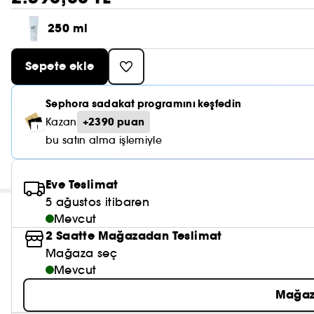
250 ml
Sepete ekle
Sephora sadakat programını keşfedin
+2390 puan
Kazan
bu satın alma işlemiyle
Eve Teslimat
5 ağustos itibaren
Mevcut
2 Saatte Mağazadan Teslimat
Mağaza seç
Mevcut
Mağaz