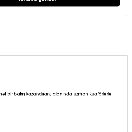
notaları içeren, bulut kadar hafif pamuksu bir
mel bir şekilde kusurlu” olduğu bir dünyaya adım
 her gün yumuşak, kolay şekil alan ve göz alıcı
el bir bakış kazandıran; alanında uzman kuaförlerle
entic Beauty Concept'e güvenin.
(2)
atlı
yüzey aktif maddeler veya silikon içermeyen
nıyoruz. Gerçek güzelliğin doğal ve yalın olduğunu
güzelliklerini zarifçe ortaya çıkarmak ve en güzel