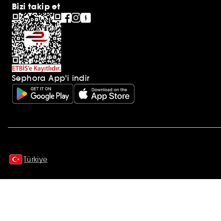
Bizi takip et
Sephora App'i indir
Ek açıklamalar
Türkiye