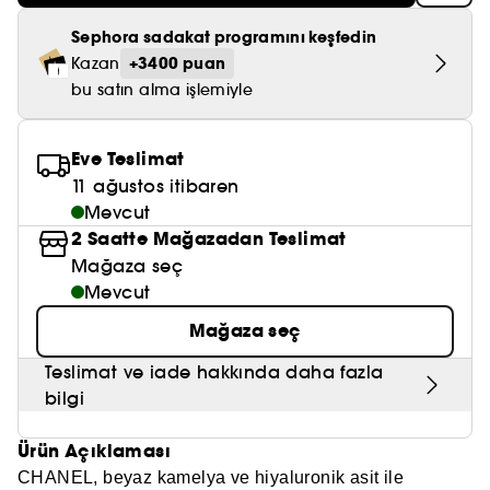
Nemlendirici Bakım
Maske
Okyanus Esansı
Karma ve Yağlı Saçlar
CHAMPO
SOL DE JANEIRO
Sephora sadakat programını keşfedin
Saç Bakım Setleri
SUPERGOOP!
Matlaştırıcı Bakım
+3400 puan
Cilt & Makyaj Temizleyiciler
Kuru Saç Bakımı
Kazan
GHD
SUMMER FRIDAYS
bu satın alma işlemiyle
GISOU
Kızarıklık için Bakım
Cilt Bakım Setleri
LE MONDE GOURMAND
ERBORIAN
OUAI
Sıkılaştırıcı ve Lifting Etkili Bakım
Eve Teslimat
OLAPLEX
11 ağustos itibaren
AMIKA
Cilt Tonu Eşitsizliği için Bakım
Mevcut
KÉRASTASE
2 Saatte Mağazadan Teslimat
KAYALI
Gözenek Karşıtı
Mağaza seç
TANGLE TEEZER
LE MONDE GOURMAND
Mevcut
Işıltı Veren Bakım
GISOU
Mağaza seç
K18
Teslimat ve iade hakkında daha fazla
bilgi
KAYALI
Ürün Açıklaması
ARMANI
CHANEL, beyaz kamelya ve hiyaluronik asit ile