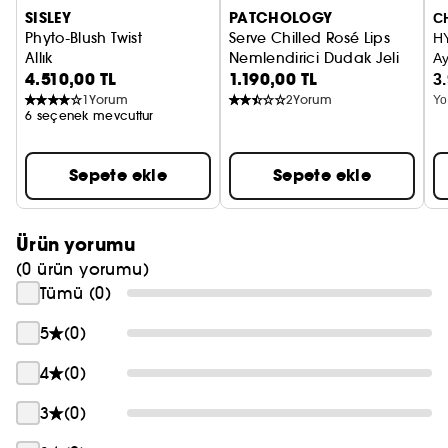
SISLEY
PATCHOLOGY
C
nemlendirir** ve makyaj uygulaması için mükemmel
Phyto-Blush Twist
Serve Chilled Rosé Lips
H
şekilde hazır hale getirir.
Allık
Nemlendirici Dudak Jeli
Ay
4.510,00 TL
1.190,00 TL
3
Seyahat boyu ambalajı ve yumuşak hassas aplikatörü
1
Yorum
2
Yorum
Yo
sayesinde gün boyunca kolayca kullanılabilir.
6 seçenek mevcuttur
*OFA: Oleofraksiyonlu aktif bileşen. Patentli aktif
Sepete ekle
Sepete ekle
bileşen.
**20 kadın üzerinde enstrümantal test.
Ürün yorumu
(0 ürün yorumu)
Tümü (0)
5
(0)
4
(0)
3
(0)