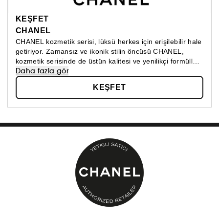
KEŞFET
CHANEL
CHANEL kozmetik serisi, lüksü herkes için erişilebilir hale
getiriyor. Zamansız ve ikonik stilin öncüsü CHANEL,
kozmetik serisinde de üstün kalitesi ve yenilikçi formülleri
Daha fazla gör
ile fark yaratmaya devam ediyor. Cilt bakım, makyaj ve
parfüm kategorilerinde CHANEL ayrıcalığını keşfedin!
KEŞFET