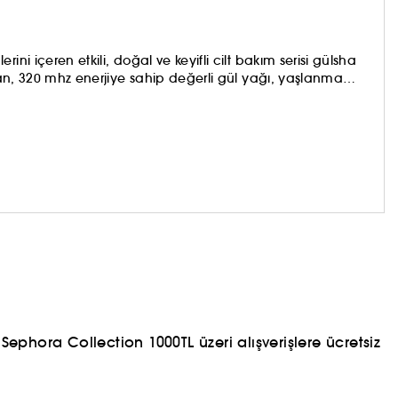
ni içeren etkili, doğal ve keyifli cilt bakım serisi gülsha
ıran, 320 mhz enerjiye sahip değerli gül yağı, yaşlanma
e kolajen sentezini artırmaya yardımcı olur. Formülasyonları
nklendirici içermez. %95- %100 doğal kaynaklı içerikleri
ephora Collection 1000TL üzeri alışverişlere ücretsiz