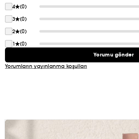
4
(0)
PRADA
3
(0)
CHLOÉ
2
(0)
JEAN PAUL GAULTIER
1
(0)
Yorumu gönder
Yorumların yayınlanma koşulları