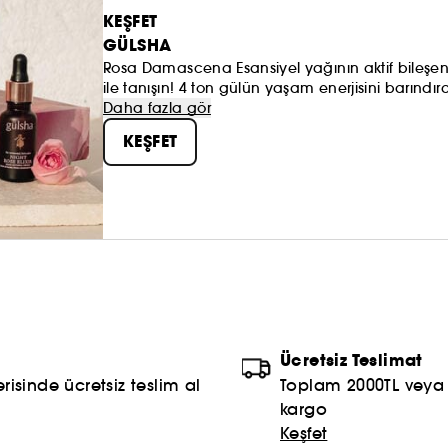
KEŞFET
GÜLSHA
Rosa Damascena Esansiyel yağının aktif bileşenleri
ile tanışın! 4 ton gülün yaşam enerjisini barınd
karşıtı etkileri ile cildinizi nemlendirir, besler v
Daha fazla gör
Fransa’da tamamlanan serimiz alkol, gluten ve re
KEŞFET
ile tüm cilt tipleri ve yaş grupları için uygundur.
Ücretsiz Teslimat
risinde ücretsiz teslim al
Toplam 2000TL veya S
kargo
Keşfet