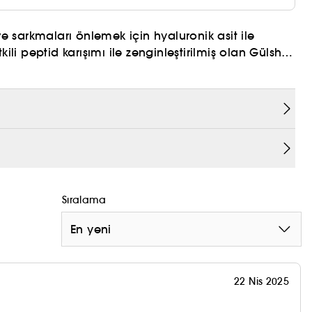
ı ve sarkmaları önlemek için hyaluronik asit ile
ili peptid karışımı ile zenginleştirilmiş olan Gülsha
 olur.Gece cilt bakım ritüelinize Gülsha Arındırıcı Gül
l Suyu ile tonikleyerek başlayın. Sonrasında
siri’ni dairesel hareketlerle cildinize masaj
ilirsiniz. Gece boyunca cildin
 kullanın. Tüm cilt tipleri için
ım içindir.
Sıralama
En yeni
22 Nis 2025