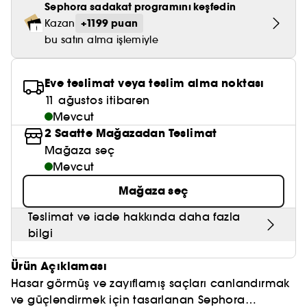
Nemlendirici Bakım
Sephora sadakat programını keşfedin
Maske
Okyanus Esansı
Karma ve Yağlı Saçlar
CHAMPO
SOL DE JANEIRO
+1199 puan
Kazan
Saç Bakım Setleri
SUPERGOOP!
Matlaştırıcı Bakım
Cilt & Makyaj Temizleyiciler
Kuru Saç Bakımı
bu satın alma işlemiyle
GHD
SUMMER FRIDAYS
GISOU
Kızarıklık için Bakım
Cilt Bakım Setleri
LE MONDE GOURMAND
ERBORIAN
Eve teslimat veya teslim alma noktası
OUAI
Sıkılaştırıcı ve Lifting Etkili Bakım
11 ağustos itibaren
OLAPLEX
Mevcut
AMIKA
Cilt Tonu Eşitsizliği için Bakım
2 Saatte Mağazadan Teslimat
KÉRASTASE
KAYALI
Mağaza seç
Gözenek Karşıtı
Mevcut
TANGLE TEEZER
LE MONDE GOURMAND
Işıltı Veren Bakım
Mağaza seç
GISOU
Teslimat ve iade hakkında daha fazla
K18
bilgi
KAYALI
Ürün Açıklaması
Hasar görmüş ve zayıflamış saçları canlandırmak
ARMANI
ve güçlendirmek için tasarlanan Sephora