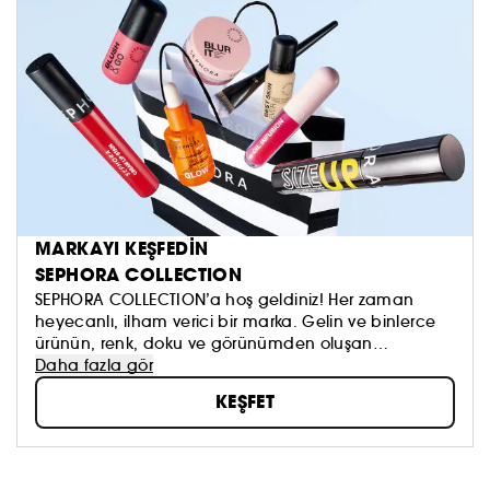
MARKAYI KEŞFEDİN
SEPHORA COLLECTION
SEPHORA COLLECTION’a hoş geldiniz! Her zaman
heyecanlı, ilham verici bir marka. Gelin ve binlerce
ürünün, renk, doku ve görünümden oluşan
koleksiyonumuzu keşfedin. Dilediğinizi sürmeye, kendi
Daha fazla gör
güzellik anlayışınızı oluşturmaya ve hepsinden de
KEŞFET
öte, aynada gördüklerinizi sevmeye çekinmeyin!
Topla, oyna ve paylaş #sephoracollection