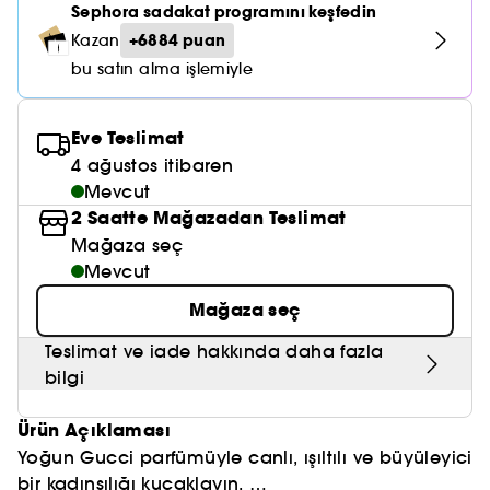
Nemlendirici Bakım
Sephora sadakat programını keşfedin
Maske
Okyanus Esansı
Karma ve Yağlı Saçlar
CHAMPO
SOL DE JANEIRO
+6884 puan
Kazan
Saç Bakım Setleri
SUPERGOOP!
Matlaştırıcı Bakım
Cilt & Makyaj Temizleyiciler
Kuru Saç Bakımı
GHD
bu satın alma işlemiyle
SUMMER FRIDAYS
GISOU
Kızarıklık için Bakım
Cilt Bakım Setleri
LE MONDE GOURMAND
ERBORIAN
Eve Teslimat
OUAI
Sıkılaştırıcı ve Lifting Etkili Bakım
4 ağustos itibaren
OLAPLEX
AMIKA
Mevcut
Cilt Tonu Eşitsizliği için Bakım
2 Saatte Mağazadan Teslimat
KÉRASTASE
KAYALI
Mağaza seç
Gözenek Karşıtı
Mevcut
TANGLE TEEZER
LE MONDE GOURMAND
Işıltı Veren Bakım
Mağaza seç
GISOU
Teslimat ve iade hakkında daha fazla
K18
bilgi
KAYALI
Ürün Açıklaması
Yoğun Gucci parfümüyle canlı, ışıltılı ve büyüleyici
ARMANI
bir kadınsılığı kucaklayın.