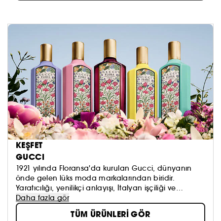
KEŞFET
GUCCI
1921 yılında Floransa'da kurulan Gucci, dünyanın
önde gelen lüks moda markalarından biridir.
Yaratıcılığı, yenilikçi anlayışı, İtalyan işçiliği ve
ustalığıyla ünlüdür.
Daha fazla gör
Gucci, hazır giyim ve aksesuarlarda dünya lideri
TÜM ÜRÜNLERİ GÖR
olan, büyük bir lüks, spor ve yaşam tarzı