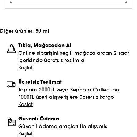
markalarından oluşan geniş bir portföye sahip Kering
Grubu'nun bir üyesidir.
Diğer ürünler:
50 ml
Tıkla, Mağazadan Al
Online siparişini seçili mağazalardan 2 saat
içerisinde ücretsiz teslim al
Keşfet
Ücretsiz Teslimat
Toplam 2000TL veya Sephora Collection
1000TL üzeri alışverişlere ücretsiz kargo
Keşfet
Güvenli Ödeme
Güvenli ödeme araçları ile alışveriş
Keşfet