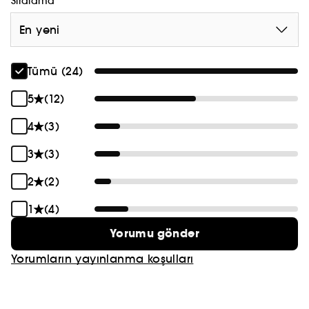
Sıralama
En yeni
Tümü (24)
5
(12)
4
(3)
3
(3)
2
(2)
1
(4)
Yorumu gönder
Yorumların yayınlanma koşulları